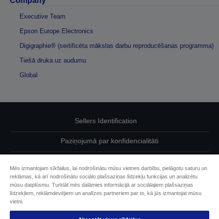
Company
Executive Team
Epson Europe Electronics
Digigraphie® (sertificēta mākslas darbu reproducēšanas programma)
Tiešā druka uz audumu
Global
Sellers Identification
Paziņojumā par konfidencialitāti
EU Data Act Compliance
Mēs izmantojam sīkfailus, lai nodrošinātu mūsu vietnes darbību, pielāgotu saturu un
reklāmas, kā arī nodrošinātu sociālo plašsaziņas līdzekļu funkcijas un analizētu
Sazinieties ar mums par saviem datiem
mūsu datplūsmu. Turklāt mēs dalāmies informācijā ar sociālajiem plašsaziņas
līdzekļiem, reklāmdevējiem un analīzes partneriem par to, kā jūs izmantojat mūsu
Cookie Information
vietni.