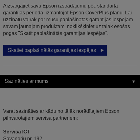
Aizsargājiet savu Epson izstrādājumu pēc standarta
garantijas perioda, izmantojot Epson CoverPlus plānu. Lai
uzzinātu vairāk par mūsu paplašinātās garantijas iespējām
savam jaunajam produktam, noklikšķiniet uz tālāk esošās
pogas "Skatīt paplašinātās garantijas iespējas".
Skatiet paplašinātās garantijas iespējas
Sazināties ar mums
Varat sazināties ar kādu no tālāk norādītajiem Epson
pilnvarotajiem servisa partneriem:
Servisa ICT
Savanoriu pr. 192