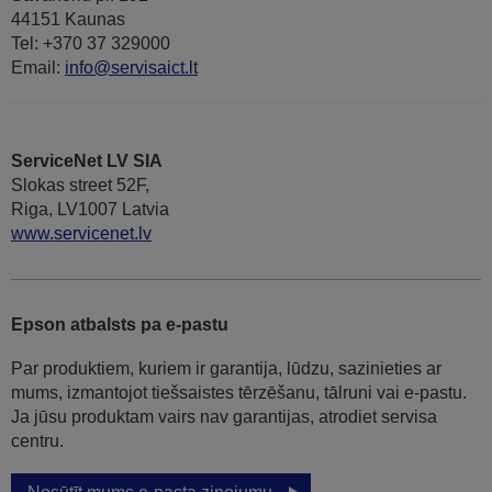
44151 Kaunas
Tel: +370 37 329000
Email:
info@servisaict.lt
ServiceNet LV SIA
Slokas street 52F,
Riga, LV1007 Latvia
www.servicenet.lv
Epson atbalsts pa e-pastu
Par produktiem, kuriem ir garantija, lūdzu, sazinieties ar
mums, izmantojot tiešsaistes tērzēšanu, tālruni vai e-pastu.
Ja jūsu produktam vairs nav garantijas, atrodiet servisa
centru.