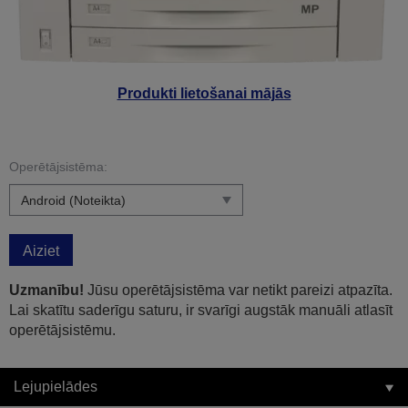
Produkti lietošanai mājās
Operētājsistēma:
Aiziet
Uzmanību!
Jūsu operētājsistēma var netikt pareizi atpazīta.
Lai skatītu saderīgu saturu, ir svarīgi augstāk manuāli atlasīt
operētājsistēmu.
Lejupielādes