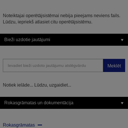
Noteiktajai operētājsistēmai nebija pieejams neviens fails.
Lūdzu, iepriekš atlasiet citu operētājsistēmu.
Bieži uzdotie jautājumi
Meklēt
Notiek ielāde... Lūdzu, uzgaidiet...
Rokasgrāmatas un dokumentācija
Rokasgrāmatas