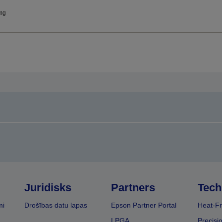
mg
Juridisks
Partners
Tech
mi
Drošības datu lapas
Epson Partner Portal
Heat-Fr
LPGA
Precisi