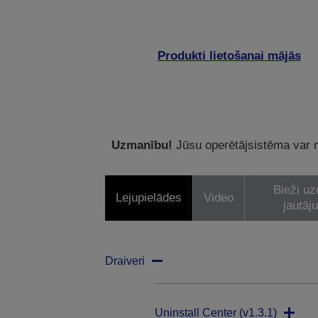
Produkti lietošanai mājās
Uzmanību!
Jūsu operētājsistēma var ne
Bieži uz
Lejupielādes
Video
jautāj
Draiveri
Uninstall Center (v1.3.1)