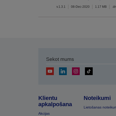
v.1.3.1
08-Dec-2020
1.17 MB
.d
Sekot mums
Klientu
Noteikumi
apkalpošana
Lietošanas noteiku
Akcijas