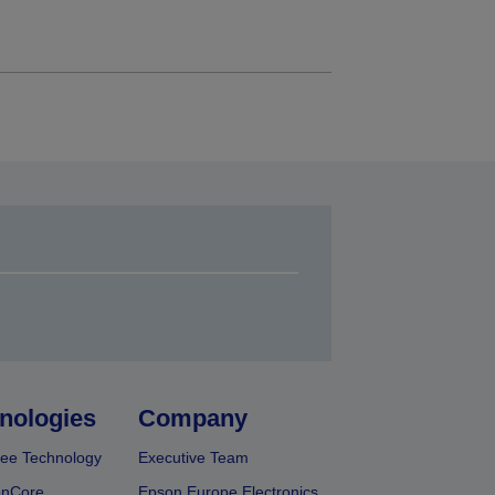
nologies
Company
ee Technology
Executive Team
onCore
Epson Europe Electronics