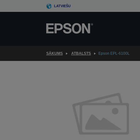
Skip
LATVIEŠU
to
main
content
SĀKUMS
ATBALSTS
Epson EPL-6100L