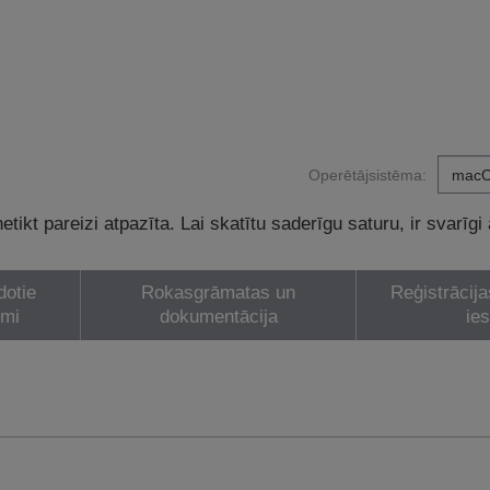
Operētājsistēma:
tikt pareizi atpazīta. Lai skatītu saderīgu saturu, ir svarīgi
dotie
Rokasgrāmatas un
Reģistrācija
umi
dokumentācija
ie