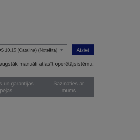
Aiziet
 augstāk manuāli atlasīt operētājsistēmu.
s un garantijas
Sazināties ar
spējas
mums