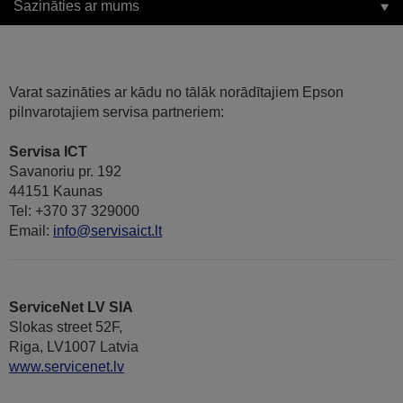
Sazināties ar mums
Varat sazināties ar kādu no tālāk norādītajiem Epson
pilnvarotajiem servisa partneriem:
Servisa ICT
Savanoriu pr. 192
44151 Kaunas
Tel: +370 37 329000
Email:
info@servisaict.lt
ServiceNet LV SIA
Slokas street 52F,
Riga, LV1007 Latvia
www.servicenet.lv