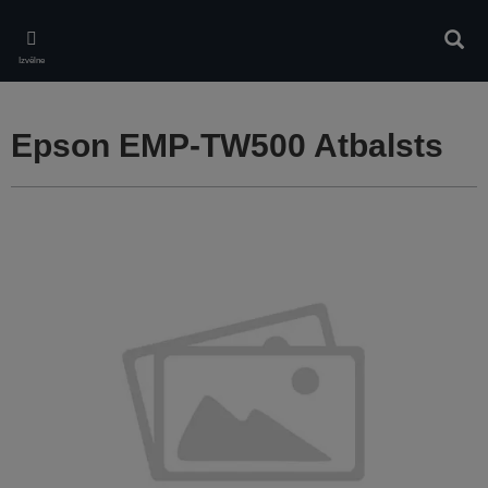
Skip
to
Meklē
main
Izvēlne
content
Epson EMP-TW500 Atbalsts