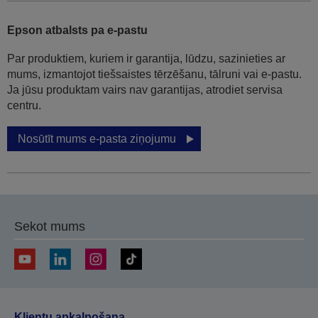
Epson atbalsts pa e-pastu
Par produktiem, kuriem ir garantija, lūdzu, sazinieties ar
mums, izmantojot tiešsaistes tērzēšanu, tālruni vai e-pastu.
Ja jūsu produktam vairs nav garantijas, atrodiet servisa
centru.
Nosūtīt mums e-pasta ziņojumu
Sekot mums
Klientu apkalpošana