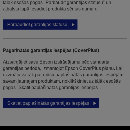
tālāk esošās pogas "Pārbaudīt garantijas statusu" un
atbalsta lapā ievadiet produkta sērijas numuru.
Pārbaudiet garantijas statusu
Pagarinātās garantijas iespējas (CoverPlus)
Aizsargājiet savu Epson izstrādājumu pēc standarta
garantijas perioda, izmantojot Epson CoverPlus plānu. Lai
uzzinātu vairāk par mūsu paplašinātās garantijas iespējām
savam jaunajam produktam, noklikšķiniet uz tālāk esošās
pogas "Skatīt paplašinātās garantijas iespējas".
Skatiet paplašinātās garantijas iespējas