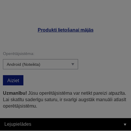
Produkti lietošanai mājās
Operētājsistēma:
Aiziet
Uzmanību!
Jūsu operētājsistēma var netikt pareizi atpazīta.
Lai skatītu saderīgu saturu, ir svarīgi augstāk manuāli atlasīt
operētājsistēmu.
Lejupielādes