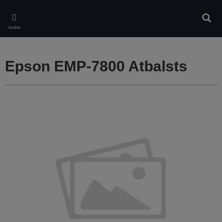
Skip
to
Meklē
main
Izvēlne
content
Epson EMP-7800 Atbalsts