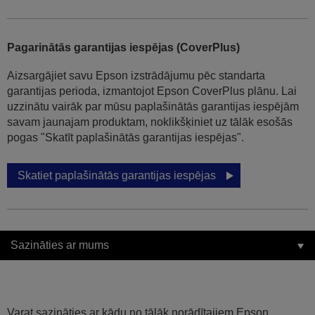
Pagarinātās garantijas iespējas (CoverPlus)
Aizsargājiet savu Epson izstrādājumu pēc standarta
garantijas perioda, izmantojot Epson CoverPlus plānu. Lai
uzzinātu vairāk par mūsu paplašinātās garantijas iespējām
savam jaunajam produktam, noklikšķiniet uz tālāk esošās
pogas "Skatīt paplašinātās garantijas iespējas".
Skatiet paplašinātās garantijas iespējas
Sazināties ar mums
Varat sazināties ar kādu no tālāk norādītajiem Epson