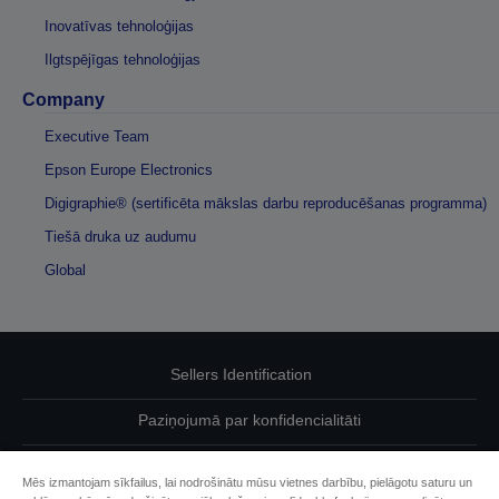
Inovatīvas tehnoloģijas
Ilgtspējīgas tehnoloģijas
Company
Executive Team
Epson Europe Electronics
Digigraphie® (sertificēta mākslas darbu reproducēšanas programma)
Tiešā druka uz audumu
Global
Sellers Identification
Paziņojumā par konfidencialitāti
EU Data Act Compliance
Mēs izmantojam sīkfailus, lai nodrošinātu mūsu vietnes darbību, pielāgotu saturu un