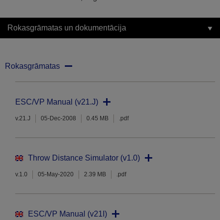
Rokasgrāmatas un dokumentācija
Rokasgrāmatas
ESC/VP Manual (v21.J)
v.21.J
05-Dec-2008
0.45 MB
.pdf
Throw Distance Simulator (v1.0)
v.1.0
05-May-2020
2.39 MB
.pdf
ESC/VP Manual (v21I)