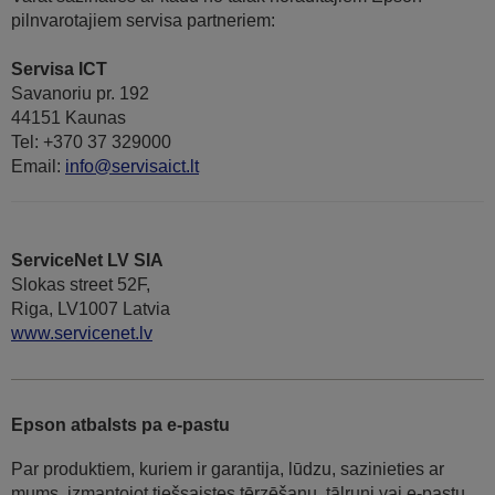
pilnvarotajiem servisa partneriem:
Servisa ICT
Savanoriu pr. 192
44151 Kaunas
Tel: +370 37 329000
Email:
info@servisaict.lt
ServiceNet LV SIA
Slokas street 52F,
Riga, LV1007 Latvia
www.servicenet.lv
Epson atbalsts pa e-pastu
Par produktiem, kuriem ir garantija, lūdzu, sazinieties ar
mums, izmantojot tiešsaistes tērzēšanu, tālruni vai e-pastu.