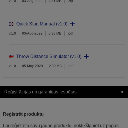
v.1.0
03-Aug-2022
4.31 MB
.zip
Quick Start Manual (v1.0)
v.1.0
03-Aug-2022
0.38 MB
.pdf
Throw Distance Simulator (v1.0)
v.1.0
05-May-2020
2.39 MB
.pdf
Reģistrācijas un garantijas iespējas
Reģistrēt produktu
Lai reģistrētu savu jauno produktu, noklikšķiniet uz pogas