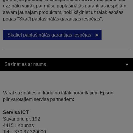
uzzinātu vairāk par mūsu paplašinātās garantijas iespējām
savam jaunajam produktam, noklikšķiniet uz tālāk esošās
pogas "Skatīt paplašinātās garantijas iespējas".
Skatiet paplašinātās garantijas iespējas
Sazināties ar mums
Varat sazināties ar kādu no tālāk norādītajiem Epson
pilnvarotajiem servisa partneriem:
Servisa ICT
Savanoriu pr. 192
44151 Kaunas
Tel: +370 37 329000