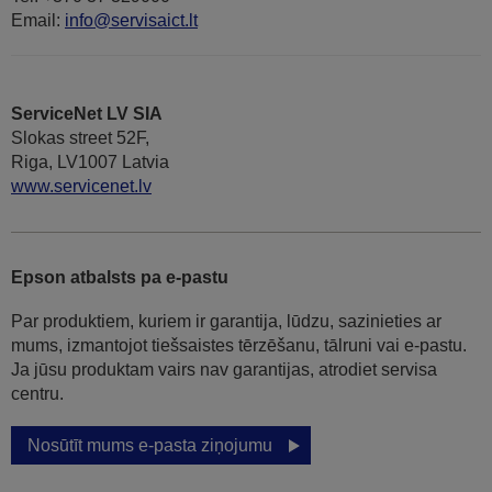
Email:
info@servisaict.lt
ServiceNet LV SIA
Slokas street 52F,
Riga, LV1007 Latvia
www.servicenet.lv
Epson atbalsts pa e-pastu
Par produktiem, kuriem ir garantija, lūdzu, sazinieties ar
mums, izmantojot tiešsaistes tērzēšanu, tālruni vai e-pastu.
Ja jūsu produktam vairs nav garantijas, atrodiet servisa
centru.
Nosūtīt mums e-pasta ziņojumu