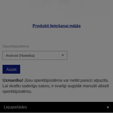
Produkti lietošanai mājās
Operētājsistēma:
Aiziet
Uzmanību!
Jūsu operētājsistēma var netikt pareizi atpazīta.
Lai skatītu saderīgu saturu, ir svarīgi augstāk manuāli atlasīt
operētājsistēmu.
Lejupielādes