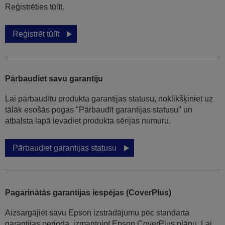
Reģistrēties tūlīt.
Reģistrēt tūlīt
Pārbaudiet savu garantiju
Lai pārbaudītu produkta garantijas statusu, noklikšķiniet uz
tālāk esošās pogas "Pārbaudīt garantijas statusu" un
atbalsta lapā ievadiet produkta sērijas numuru.
Pārbaudiet garantijas statusu
Pagarinātās garantijas iespējas (CoverPlus)
Aizsargājiet savu Epson izstrādājumu pēc standarta
garantijas perioda, izmantojot Epson CoverPlus plānu. Lai