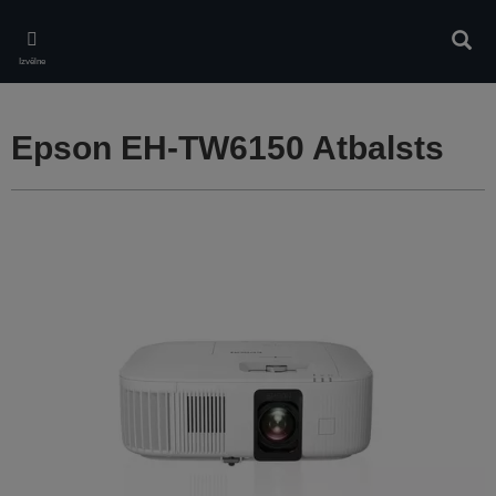
Skip
to
Meklē
main
Izvēlne
content
Epson EH-TW6150 Atbalsts