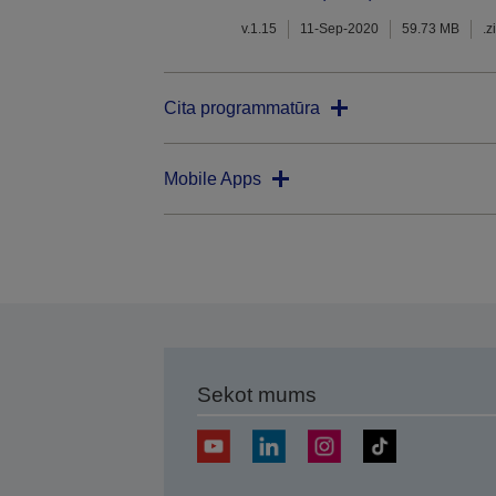
v.1.15
11-Sep-2020
59.73 MB
.z
Cita programmatūra
Mobile Apps
Sekot mums