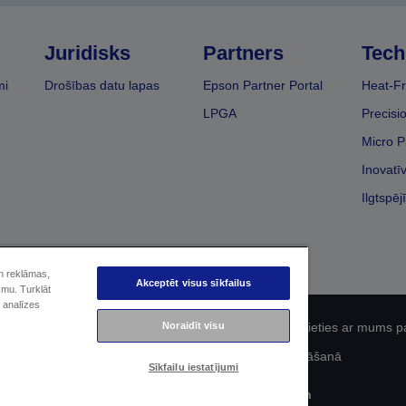
Juridisks
Partners
Tech
mi
Drošības datu lapas
Epson Partner Portal
Heat-Fr
LPGA
Precisi
Micro P
Inovatī
Ilgtspēj
un reklāmas,
Akceptēt visus sīkfailus
smu. Turklāt
 analīzes
Noraidīt visu
fidencialitāti
EU Data Act Compliance
Sazinieties ar mums p
Epson apņemšanās pieejamības nodrošināšanā
Sīkfailu iestatījumi
Autortiesības (c) 2026 Seiko Epson