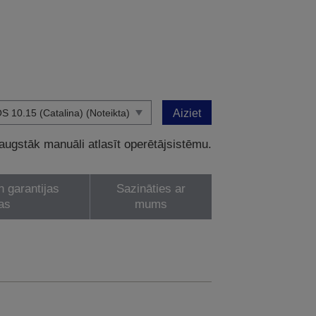
Aiziet
 augstāk manuāli atlasīt operētājsistēmu.
n garantijas
Sazināties ar
as
mums