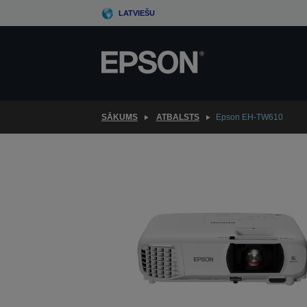
Skip
LATVIEŠU
to
main
content
SĀKUMS
ATBALSTS
Epson EH-TW610