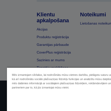
Klientu
Noteikumi
apkalpošana
Lietošanas noteiku
Akcijas
Produktu reģistrācija
Garantijas pārbaude
CoverPlus reģistrācija
Sazinies ar mums
Tirgotāju meklēšana
Mēs izmantojam sīkfailus, lai nodrošinātu mūsu vietnes darbību, pielāgotu saturu 
kā arī nodrošinātu sociālo plašsaziņas līdzekļu funkcijas un analizētu mūsu datplū
mēs dalāmies informācijā ar sociālajiem plašsaziņas līdzekļiem, reklāmdevējiem un
partneriem par to, kā jūs izmantojat mūsu vietni.
Sellers Identification
Paziņojumā par kon