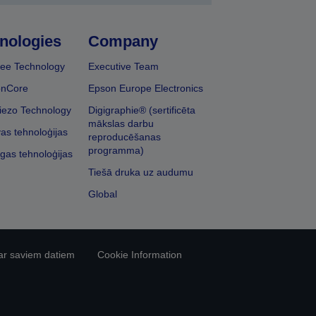
nologies
Company
ee Technology
Executive Team
onCore
Epson Europe Electronics
iezo Technology
Digigraphie® (sertificēta
mākslas darbu
vas tehnoloģijas
reproducēšanas
programma)
īgas tehnoloģijas
Tiešā druka uz audumu
Global
ar saviem datiem
Cookie Information