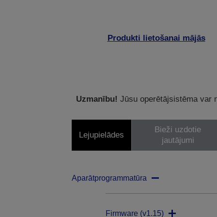
Produkti lietošanai mājās
Uzmanību!
Jūsu operētājsistēma var ne
Bieži uzdotie
Lejupielādes
jautājumi
Aparātprogrammatūra
Firmware (v1.15)