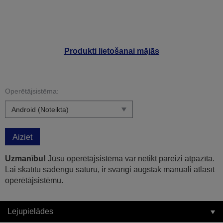
Produkti lietošanai mājās
Operētājsistēma:
Aiziet
Uzmanību!
Jūsu operētājsistēma var netikt pareizi atpazīta.
Lai skatītu saderīgu saturu, ir svarīgi augstāk manuāli atlasīt
operētājsistēmu.
Lejupielādes