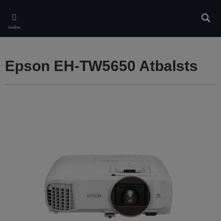
Skip
to
Meklē
main
Izvēlne
content
Epson EH-TW5650 Atbalsts