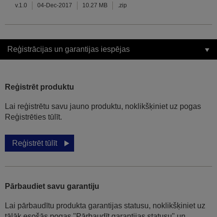
v.1.0
04-Dec-2017
10.27 MB
.zip
Reģistrācijas un garantijas iespējas
Reģistrēt produktu
Lai reģistrētu savu jauno produktu, noklikšķiniet uz pogas
Reģistrēties tūlīt.
Reģistrēt tūlīt
Pārbaudiet savu garantiju
Lai pārbaudītu produkta garantijas statusu, noklikšķiniet uz
tālāk esošās pogas "Pārbaudīt garantijas statusu" un