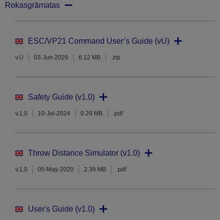
Rokasgrāmatas
ESC/VP21 Command User’s Guide (vU)
v.U
03-Jun-2026
6.12 MB
.zip
Safety Guide (v1.0)
v.1.0
10-Jul-2024
0.29 MB
.pdf
Throw Distance Simulator (v1.0)
v.1.0
05-May-2020
2.39 MB
.pdf
User's Guide (v1.0)