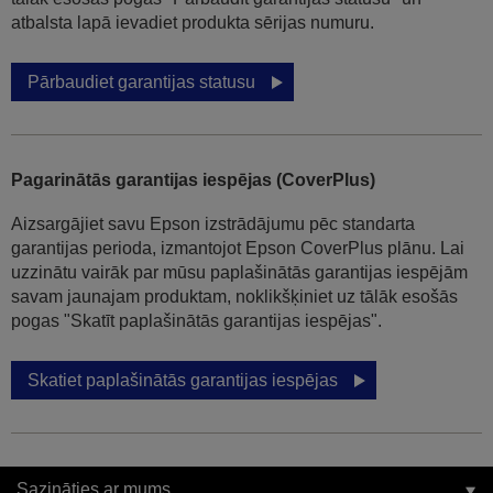
atbalsta lapā ievadiet produkta sērijas numuru.
Pārbaudiet garantijas statusu
Pagarinātās garantijas iespējas (CoverPlus)
Aizsargājiet savu Epson izstrādājumu pēc standarta
garantijas perioda, izmantojot Epson CoverPlus plānu. Lai
uzzinātu vairāk par mūsu paplašinātās garantijas iespējām
savam jaunajam produktam, noklikšķiniet uz tālāk esošās
pogas "Skatīt paplašinātās garantijas iespējas".
Skatiet paplašinātās garantijas iespējas
Sazināties ar mums