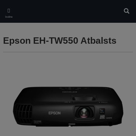
Skip
to
Meklē
main
Izvēlne
content
Epson EH-TW550 Atbalsts