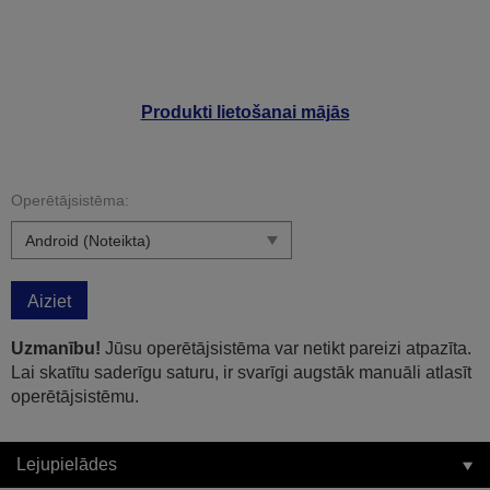
Produkti lietošanai mājās
Operētājsistēma:
Aiziet
Uzmanību!
Jūsu operētājsistēma var netikt pareizi atpazīta.
Lai skatītu saderīgu saturu, ir svarīgi augstāk manuāli atlasīt
operētājsistēmu.
Lejupielādes