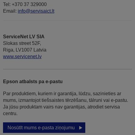
Tel: +370 37 329000
Email:
info@servisaict.lt
ServiceNet LV SIA
Slokas street 52F,
Riga, LV1007 Latvia
www.servicenet.lv
Epson atbalsts pa e-pastu
Par produktiem, kuriem ir garantija, lūdzu, sazinieties ar
mums, izmantojot tiešsaistes tērzēšanu, tālruni vai e-pastu.
Ja jūsu produktam vairs nav garantijas, atrodiet servisa
centru.
Nosūtīt mums e-pasta ziņojumu