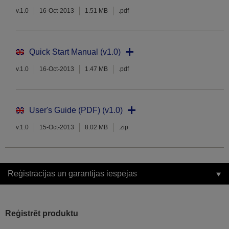
v.1.0
16-Oct-2013
1.51 MB
.pdf
Quick Start Manual (v1.0)
v.1.0
16-Oct-2013
1.47 MB
.pdf
User's Guide (PDF) (v1.0)
v.1.0
15-Oct-2013
8.02 MB
.zip
Reģistrācijas un garantijas iespējas
Reģistrēt produktu