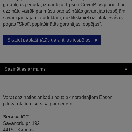
garantijas perioda, izmantojot Epson CoverPlus plānu. Lai
uzzinātu vairāk par mūsu paplašinātās garantijas iespējām
savam jaunajam produktam, noklikšķiniet uz tālāk esošās
pogas "Skatīt paplašinātās garantijas iespējas".
Skatiet paplašinātās garantijas iespējas
Sazināties ar mums
Varat sazināties ar kādu no tālāk norādītajiem Epson
pilnvarotajiem servisa partneriem:
Servisa ICT
Savanoriu pr. 192
44151 Kaunas