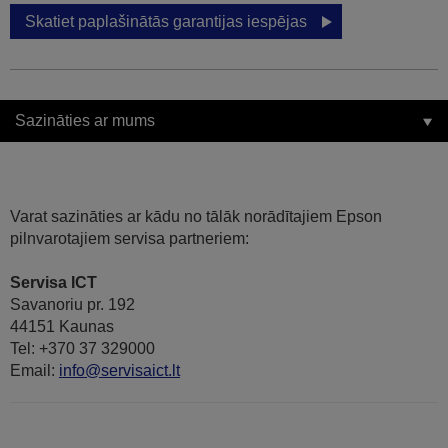
Skatiet paplašinātās garantijas iespējas
Sazināties ar mums
Varat sazināties ar kādu no tālāk norādītajiem Epson
pilnvarotajiem servisa partneriem:
Servisa ICT
Savanoriu pr. 192
44151 Kaunas
Tel: +370 37 329000
Email:
info@servisaict.lt