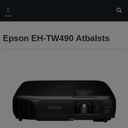
Skip
to
Meklē
main
Izvēlne
content
Epson EH-TW490 Atbalsts