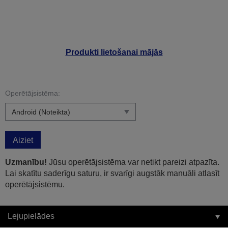
Produkti lietošanai mājās
Operētājsistēma:
Aiziet
Uzmanību!
Jūsu operētājsistēma var netikt pareizi atpazīta.
Lai skatītu saderīgu saturu, ir svarīgi augstāk manuāli atlasīt
operētājsistēmu.
Lejupielādes