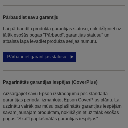
Pārbaudiet savu garantiju
Lai pārbaudītu produkta garantijas statusu, noklikšķiniet uz
tālāk esošās pogas "Pārbaudīt garantijas statusu" un
atbalsta lapā ievadiet produkta sērijas numuru.
Pārbaudiet garantijas statusu
Pagarinātās garantijas iespējas (CoverPlus)
Aizsargājiet savu Epson izstrādājumu pēc standarta
garantijas perioda, izmantojot Epson CoverPlus plānu. Lai
uzzinātu vairāk par mūsu paplašinātās garantijas iespējām
savam jaunajam produktam, noklikšķiniet uz tālāk esošās
pogas "Skatīt paplašinātās garantijas iespējas".