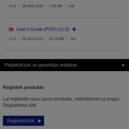
v.1.0
05-May-2020
2.39 MB
.pdf
User's Guide (PDF) (v1.0)
v.1.0
16-Sep-2013
10.15 MB
.zip
Reģistrācijas un garantijas iespējas
Reģistrēt produktu
Lai reģistrētu savu jauno produktu, noklikšķiniet uz pogas
Reģistrēties tūlīt.
Reģistrēt tūlīt