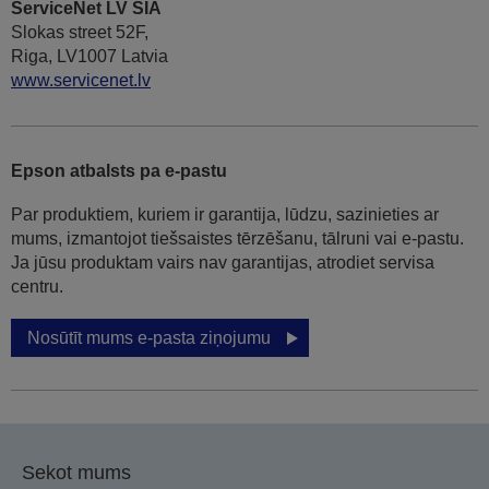
ServiceNet LV SIA
Slokas street 52F,
Riga, LV1007 Latvia
www.servicenet.lv
Epson atbalsts pa e-pastu
Par produktiem, kuriem ir garantija, lūdzu, sazinieties ar
mums, izmantojot tiešsaistes tērzēšanu, tālruni vai e-pastu.
Ja jūsu produktam vairs nav garantijas, atrodiet servisa
centru.
Nosūtīt mums e-pasta ziņojumu
Sekot mums