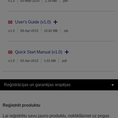
v.1.0
05-May-2020
2.39 MB
.pdf
User's Guide (v1.0)
v.1.0
08-Apr-2015
10.82 MB
.zip
Quick Start Manual (v1.0)
v.1.0
03-Apr-2015
1.02 MB
.pdf
Reģistrācijas un garantijas iespējas
Reģistrēt produktu
Lai reģistrētu savu jauno produktu, noklikšķiniet uz pogas