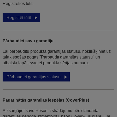
Reģistrēties tūlīt.
Reģistrēt tūlīt
Pārbaudiet savu garantiju
Lai pārbaudītu produkta garantijas statusu, noklikšķiniet uz
tālāk esošās pogas "Pārbaudīt garantijas statusu" un
atbalsta lapā ievadiet produkta sērijas numuru.
Pārbaudiet garantijas statusu
Pagarinātās garantijas iespējas (CoverPlus)
Aizsargājiet savu Epson izstrādājumu pēc standarta
garantijas perioda, izmantojot Epson CoverPlus plānu. Lai