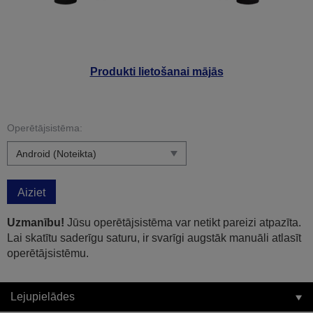
Produkti lietošanai mājās
Operētājsistēma:
Aiziet
Uzmanību!
Jūsu operētājsistēma var netikt pareizi atpazīta.
Lai skatītu saderīgu saturu, ir svarīgi augstāk manuāli atlasīt
operētājsistēmu.
Lejupielādes