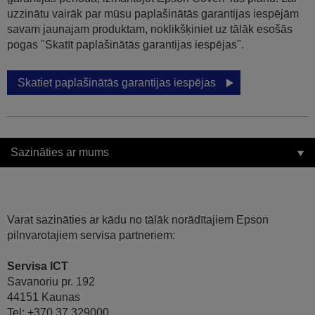
uzzinātu vairāk par mūsu paplašinātās garantijas iespējām
savam jaunajam produktam, noklikšķiniet uz tālāk esošās
pogas "Skatīt paplašinātās garantijas iespējas".
Skatiet paplašinātās garantijas iespējas
Sazināties ar mums
Varat sazināties ar kādu no tālāk norādītajiem Epson
pilnvarotajiem servisa partneriem:
Servisa ICT
Savanoriu pr. 192
44151 Kaunas
Tel: +370 37 329000