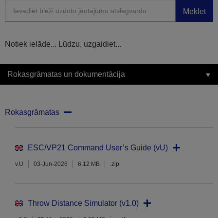
Meklēt
Notiek ielāde... Lūdzu, uzgaidiet...
Rokasgrāmatas un dokumentācija
Rokasgrāmatas
ESC/VP21 Command User’s Guide (vU)
v.U
03-Jun-2026
6.12 MB
.zip
Throw Distance Simulator (v1.0)