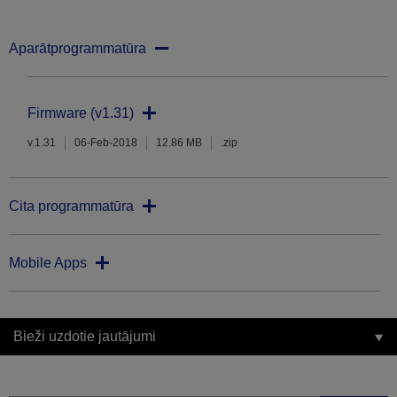
Aparātprogrammatūra
Firmware (v1.31)
v.1.31
06-Feb-2018
12.86 MB
.zip
Cita programmatūra
Mobile Apps
Bieži uzdotie jautājumi