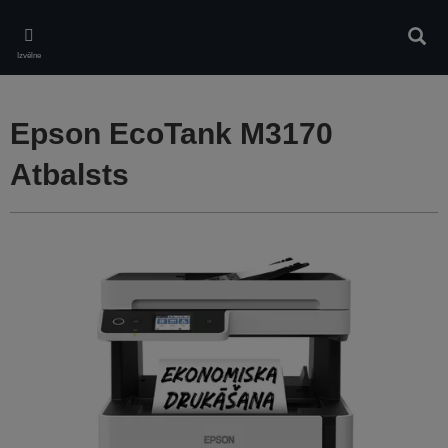
Skip
to
Meklē
main
Izvēlne
content
Epson EcoTank M3170
Atbalsts