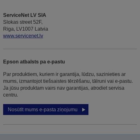
ServiceNet LV SIA
Slokas street 52F,
Riga, LV1007 Latvia
www.servicenet.lv
Epson atbalsts pa e-pastu
Par produktiem, kuriem ir garantija, lūdzu, sazinieties ar
mums, izmantojot tiešsaistes tērzēšanu, tālruni vai e-pastu.
Ja jūsu produktam vairs nav garantijas, atrodiet servisa
centru.
Nosūtīt mums e-pasta ziņojumu