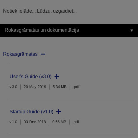
Notiek ielāde... Lūdzu, uzgaidiet...
Rokasgrāmatas un dokumentācija
Rokasgrāmatas
User's Guide (v3.0)
v.3.0
20-May-2019
5.34 MB
.pdf
Startup Guide (v1.0)
v.1.0
03-Dec-2018
0.56 MB
.pdf