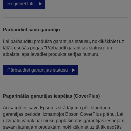
Reģistrēt tūlīt
Pārbaudiet savu garantiju
Lai pārbaudītu produkta garantijas statusu, noklikšķiniet uz
tālāk esošās pogas "Pārbaudīt garantijas statusu" un
atbalsta lapā ievadiet produkta sērijas numuru.
Pārbaudiet garantijas statusu
Pagarinātās garantijas iespējas (CoverPlus)
Aizsargājiet savu Epson izstrādājumu pēc standarta
garantijas perioda, izmantojot Epson CoverPlus plānu. Lai
uzzinātu vairāk par mūsu paplašinātās garantijas iespējām
savam jaunajam produktam, noklikšķiniet uz tālāk esošās