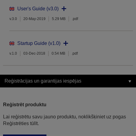
User's Guide (v3.0)
v.3.0
20-May-2019
5.29 MB
.pdf
Startup Guide (v1.0)
v.1.0
03-Dec-2018
0.54 MB
.pdf
Reģistrācijas un garantijas iespējas
Reģistrēt produktu
Lai reģistrētu savu jauno produktu, noklikšķiniet uz pogas
Reģistrēties tūlīt.