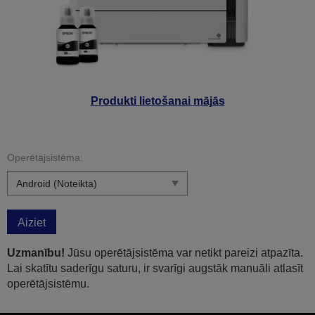
Produkti lietošanai mājās
Operētājsistēma:
Aiziet
Uzmanību!
Jūsu operētājsistēma var netikt pareizi atpazīta.
Lai skatītu saderīgu saturu, ir svarīgi augstāk manuāli atlasīt
operētājsistēmu.