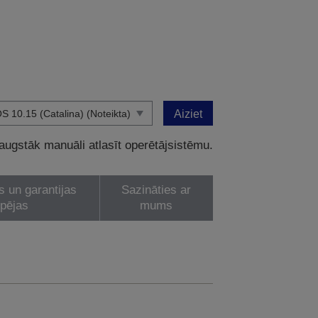
Aiziet
 augstāk manuāli atlasīt operētājsistēmu.
s un garantijas
Sazināties ar
spējas
mums