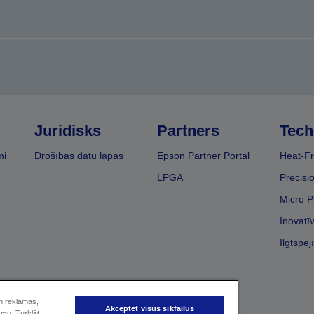
Juridisks
Partners
Tech
mi
Drošības datu lapas
Epson Partner Portal
Heat-Fr
LPGA
Precisi
Micro P
Inovatī
Ilgtspēj
un reklāmas,
Akceptēt visus sīkfailus
smu. Turklāt