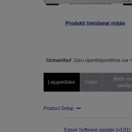
Produkti lietošanai mājās
Uzmanību!
Jūsu operētājsistēma var ne
Bieži uz
Lejupielādes
Video
jautāj
Product Setup
Epson Software updater (v3.01)