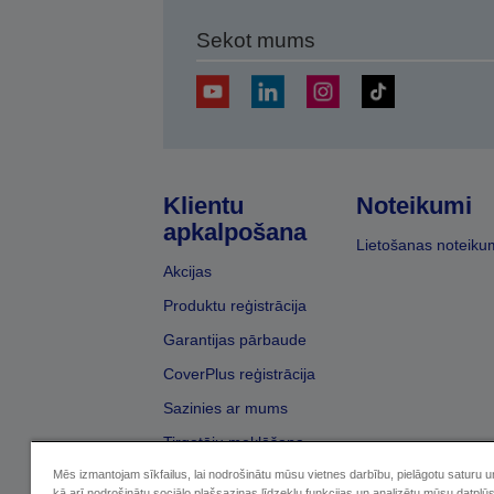
Sekot mums
Klientu
Noteikumi
apkalpošana
Lietošanas noteiku
Akcijas
Produktu reģistrācija
Garantijas pārbaude
CoverPlus reģistrācija
Sazinies ar mums
Tirgotāju meklēšana
Mēs izmantojam sīkfailus, lai nodrošinātu mūsu vietnes darbību, pielāgotu saturu 
kā arī nodrošinātu sociālo plašsaziņas līdzekļu funkcijas un analizētu mūsu datplū