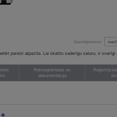
Operētājsistēma:
tikt pareizi atpazīta. Lai skatītu saderīgu saturu, ir svarīgi
dotie
Rokasgrāmatas un
Reģistrācija
umi
dokumentācija
ie