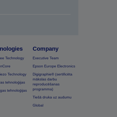
nologies
Company
ee Technology
Executive Team
onCore
Epson Europe Electronics
iezo Technology
Digigraphie® (sertificēta
mākslas darbu
vas tehnoloģijas
reproducēšanas
programma)
īgas tehnoloģijas
Tiešā druka uz audumu
Global