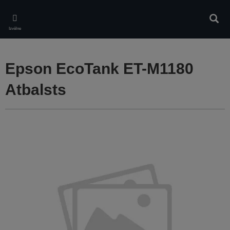
Skip
to
Meklē
main
Izvēlne
content
Epson EcoTank ET-M1180
Atbalsts