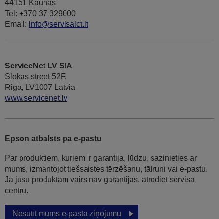
44151 Kaunas
Tel: +370 37 329000
Email:
info@servisaict.lt
ServiceNet LV SIA
Slokas street 52F,
Riga, LV1007 Latvia
www.servicenet.lv
Epson atbalsts pa e-pastu
Par produktiem, kuriem ir garantija, lūdzu, sazinieties ar
mums, izmantojot tiešsaistes tērzēšanu, tālruni vai e-pastu.
Ja jūsu produktam vairs nav garantijas, atrodiet servisa
centru.
Nosūtīt mums e-pasta ziņojumu