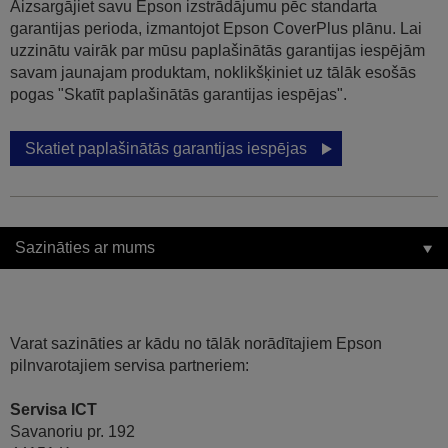
Aizsargājiet savu Epson izstrādājumu pēc standarta
garantijas perioda, izmantojot Epson CoverPlus plānu. Lai
uzzinātu vairāk par mūsu paplašinātās garantijas iespējām
savam jaunajam produktam, noklikšķiniet uz tālāk esošās
pogas "Skatīt paplašinātās garantijas iespējas".
Skatiet paplašinātās garantijas iespējas
Sazināties ar mums
Varat sazināties ar kādu no tālāk norādītajiem Epson
pilnvarotajiem servisa partneriem:
Servisa ICT
Savanoriu pr. 192