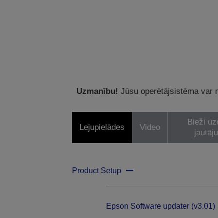
Uzmanību!
Jūsu operētājsistēma var ne
Bieži uz
Lejupielādes
Video
jautāj
Product Setup
Epson Software updater (v3.01)