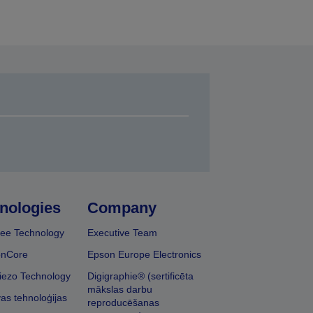
nologies
Company
ee Technology
Executive Team
onCore
Epson Europe Electronics
iezo Technology
Digigraphie® (sertificēta
mākslas darbu
vas tehnoloģijas
reproducēšanas