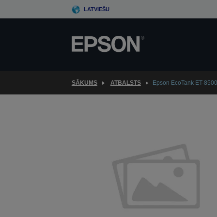
Skip
LATVIEŠU
to
main
content
SĀKUMS
ATBALSTS
Epson EcoTank ET-850