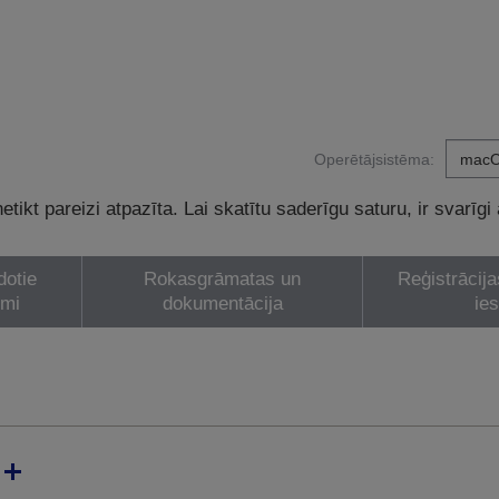
Operētājsistēma:
tikt pareizi atpazīta. Lai skatītu saderīgu saturu, ir svarīgi
dotie
Rokasgrāmatas un
Reģistrācija
umi
dokumentācija
ie