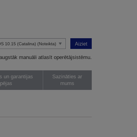
Aiziet
 augstāk manuāli atlasīt operētājsistēmu.
s un garantijas
Sazināties ar
spējas
mums