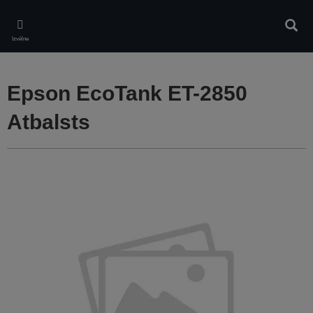
Skip
to
Meklē
main
Izvēlne
content
Epson EcoTank ET-2850
Atbalsts