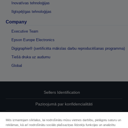
Inovatīvas tehnoloģijas
Ilgtspējīgas tehnoloģijas
Company
Executive Team
Epson Europe Electronics
Digigraphie® (sertificēta mākslas darbu reproducēšanas programma)
Tiešā druka uz audumu
Global
Sellers Identification
Paziņojumā par konfidencialitāti
EU Data Act Compliance
Mēs izmantojam sīkfailus, lai nodrošinātu mūsu vietnes darbību, pielāgotu saturu un
reklāmas, kā arī nodrošinātu sociālo plašsaziņas līdzekļu funkcijas un analizētu
Sazinieties ar mums par saviem datiem