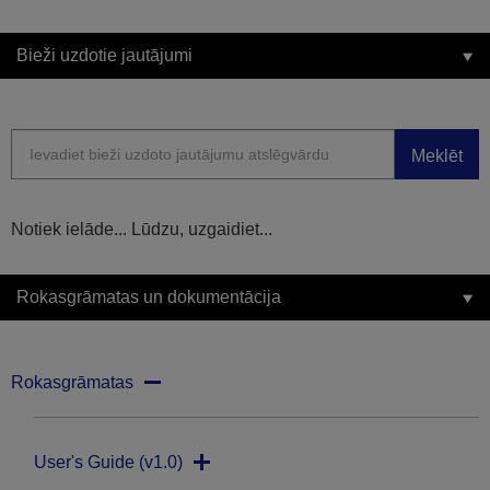
Bieži uzdotie jautājumi
Meklēt
Notiek ielāde... Lūdzu, uzgaidiet...
Rokasgrāmatas un dokumentācija
Rokasgrāmatas
User's Guide (v1.0)