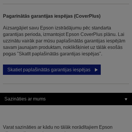
Pagarinātās garantijas iespējas (CoverPlus)
Aizsargājiet savu Epson izstrādājumu pēc standarta
garantijas perioda, izmantojot Epson CoverPlus plānu. Lai
uzzinātu vairāk par mūsu paplašinātās garantijas iespējām
savam jaunajam produktam, noklikšķiniet uz tālāk esošās
pogas "Skatīt paplašinātās garantijas iespējas".
Skatiet paplašinātās garantijas iespējas
Sazināties ar mums
Varat sazināties ar kādu no tālāk norādītajiem Epson