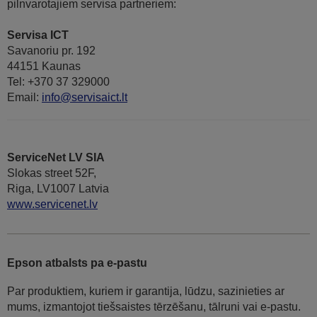
pilnvarotajiem servisa partneriem:
Servisa ICT
Savanoriu pr. 192
44151 Kaunas
Tel: +370 37 329000
Email:
info@servisaict.lt
ServiceNet LV SIA
Slokas street 52F,
Riga, LV1007 Latvia
www.servicenet.lv
Epson atbalsts pa e-pastu
Par produktiem, kuriem ir garantija, lūdzu, sazinieties ar
mums, izmantojot tiešsaistes tērzēšanu, tālruni vai e-pastu.