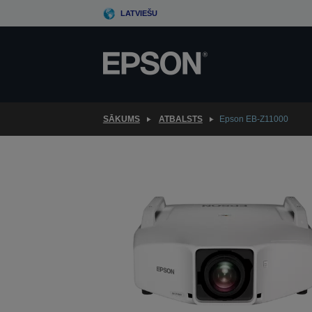
Skip
LATVIEŠU
to
main
content
SĀKUMS
ATBALSTS
Epson EB-Z11000