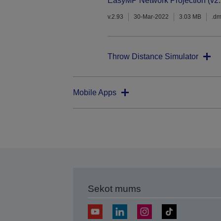
EasyMP Network Projection (v2.
v.2.93
30-Mar-2022
3.03 MB
.d
Throw Distance Simulator
Mobile Apps
Sekot mums