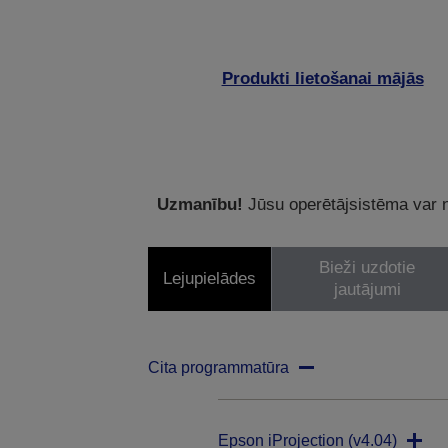
Produkti lietošanai mājās
Uzmanību!
Jūsu operētājsistēma var ne
Bieži uzdotie
Lejupielādes
jautājumi
Cita programmatūra
Epson iProjection (v4.04)