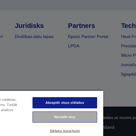
Juridisks
Partners
Tech
mi
Drošības datu lapas
Epson Partner Portal
Heat-Fr
LPGA
Precisi
Micro P
Inovatī
Ilgtspēj
un reklāmas,
Akceptēt visus sīkfailus
smu. Turklāt
 analīzes
Noraidīt visu
fidencialitāti
EU Data Act Compliance
Sazinieties ar mums p
Epson apņemšanās pieejamības nodrošināšanā
Sīkfailu iestatījumi