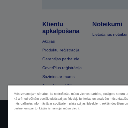
Klientu
Noteikumi
apkalpošana
Lietošanas noteiku
Akcijas
Produktu reģistrācija
Garantijas pārbaude
CoverPlus reģistrācija
Sazinies ar mums
Tirgotāju meklēšana
Mēs izmantojam sīkfailus, lai nodrošinātu mūsu vietnes darbību, pielāgotu saturu 
kā arī nodrošinātu sociālo plašsaziņas līdzekļu funkcijas un analizētu mūsu datplū
mēs dalāmies informācijā ar sociālajiem plašsaziņas līdzekļiem, reklāmdevējiem un
partneriem par to, kā jūs izmantojat mūsu vietni.
Sellers Identification
Paziņojumā par kon