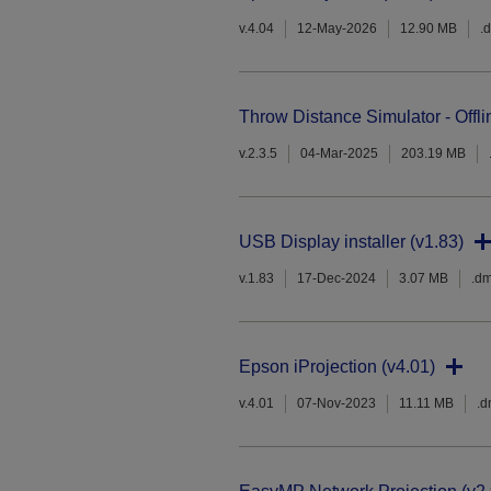
v.4.04
12-May-2026
12.90 MB
.
Throw Distance Simulator - Offli
v.2.3.5
04-Mar-2025
203.19 MB
USB Display installer (v1.83)
v.1.83
17-Dec-2024
3.07 MB
.d
Epson iProjection (v4.01)
v.4.01
07-Nov-2023
11.11 MB
.