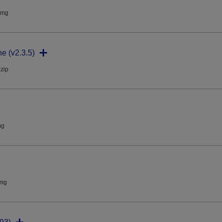
dmg
ne (v2.3.5)
.zip
mg
dmg