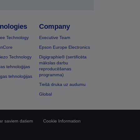
nologies
Company
ee Technology
Executive Team
onCore
Epson Europe Electronics
iezo Technology
Digigraphie® (sertificēta
mākslas darbu
vas tehnoloģijas
reproducēšanas
programma)
īgas tehnoloģijas
Tiešā druka uz audumu
Global
ar saviem datiem
Cookie Information