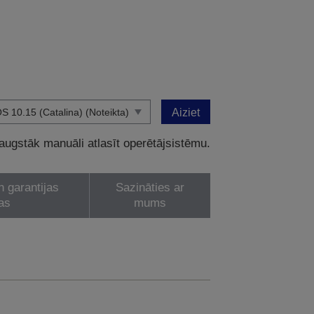
Aiziet
 augstāk manuāli atlasīt operētājsistēmu.
n garantijas
Sazināties ar
as
mums