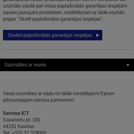
uzzinātu vairāk par mūsu paplašinātās garantijas iespējām
savam jaunajam produktam, noklikšķiniet uz tālāk esošās
pogas "Skatīt paplašinātās garantijas iespējas".
Skatiet paplašinātās garantijas iespējas
Sazināties ar mums
Varat sazināties ar kādu no tālāk norādītajiem Epson
pilnvarotajiem servisa partneriem:
Servisa ICT
Savanoriu pr. 192
44151 Kaunas
Tel: +370 37 329000