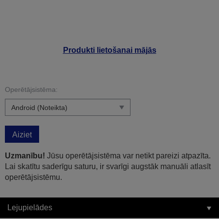
Produkti lietošanai mājās
Operētājsistēma:
Aiziet
Uzmanību!
Jūsu operētājsistēma var netikt pareizi atpazīta.
Lai skatītu saderīgu saturu, ir svarīgi augstāk manuāli atlasīt
operētājsistēmu.
Lejupielādes