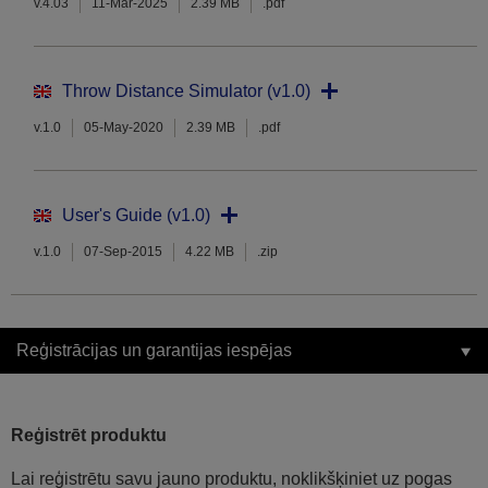
v.4.03
11-Mar-2025
2.39 MB
.pdf
Throw Distance Simulator (v1.0)
v.1.0
05-May-2020
2.39 MB
.pdf
User's Guide (v1.0)
v.1.0
07-Sep-2015
4.22 MB
.zip
Reģistrācijas un garantijas iespējas
Reģistrēt produktu
Lai reģistrētu savu jauno produktu, noklikšķiniet uz pogas