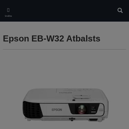
Skip
to
Meklē
main
Izvēlne
content
Epson EB-W32 Atbalsts