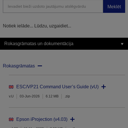
Meklēt
Notiek ielāde... Lūdzu, uzgaidiet...
Rokasgrāmatas un dokumentācija
Rokasgrāmatas
ESC/VP21 Command User’s Guide (vU)
v.U
03-Jun-2026
6.12 MB
.zip
Epson iProjection (v4.03)