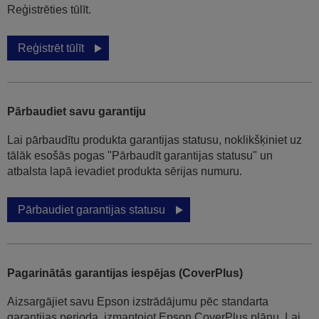
Reģistrēties tūlīt.
Reģistrēt tūlīt
Pārbaudiet savu garantiju
Lai pārbaudītu produkta garantijas statusu, noklikšķiniet uz
tālāk esošās pogas "Pārbaudīt garantijas statusu" un
atbalsta lapā ievadiet produkta sērijas numuru.
Pārbaudiet garantijas statusu
Pagarinātās garantijas iespējas (CoverPlus)
Aizsargājiet savu Epson izstrādājumu pēc standarta
garantijas perioda, izmantojot Epson CoverPlus plānu. Lai