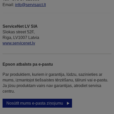
Email:
info@servisaict.lt
ServiceNet LV SIA
Slokas street 52F,
Riga, LV1007 Latvia
www.servicenet.lv
Epson atbalsts pa e-pastu
Par produktiem, kuriem ir garantija, lūdzu, sazinieties ar
mums, izmantojot tiešsaistes tērzēšanu, tālruni vai e-pastu.
Ja jūsu produktam vairs nav garantijas, atrodiet servisa
centru.
Nosūtīt mums e-pasta ziņojumu