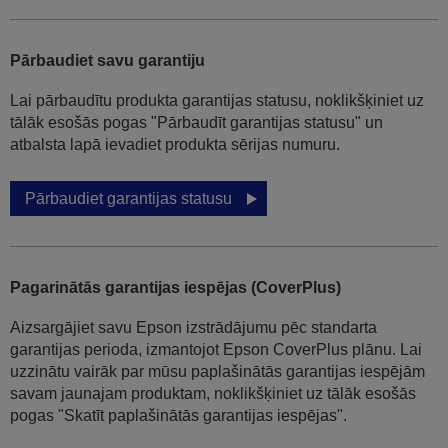
Pārbaudiet savu garantiju
Lai pārbaudītu produkta garantijas statusu, noklikšķiniet uz
tālāk esošās pogas "Pārbaudīt garantijas statusu" un
atbalsta lapā ievadiet produkta sērijas numuru.
Pārbaudiet garantijas statusu
Pagarinātās garantijas iespējas (CoverPlus)
Aizsargājiet savu Epson izstrādājumu pēc standarta
garantijas perioda, izmantojot Epson CoverPlus plānu. Lai
uzzinātu vairāk par mūsu paplašinātās garantijas iespējām
savam jaunajam produktam, noklikšķiniet uz tālāk esošās
pogas "Skatīt paplašinātās garantijas iespējas".