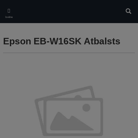
Skip
to
Meklē
main
Izvēlne
content
Epson EB-W16SK Atbalsts