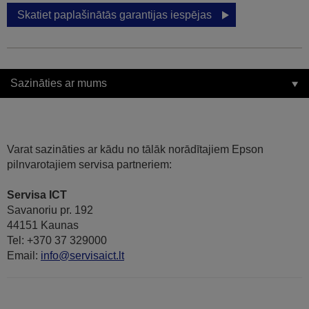
Skatiet paplašinātās garantijas iespējas
Sazināties ar mums
Varat sazināties ar kādu no tālāk norādītajiem Epson
pilnvarotajiem servisa partneriem:
Servisa ICT
Savanoriu pr. 192
44151 Kaunas
Tel: +370 37 329000
Email:
info@servisaict.lt