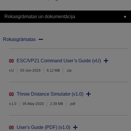
Rokasgrāmatas un dokumentācija
Rokasgrāmatas
ESC/VP21 Command User’s Guide (vU)
v.U
03-Jun-2026
6.12 MB
.zip
Throw Distance Simulator (v1.0)
v.1.0
05-May-2020
2.39 MB
.pdf
User's Guide (PDF) (v1.0)