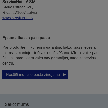
ServiceNet LV SIA
Slokas street 52F,
Riga, LV1007 Latvia
www.servicenet.lv
Epson atbalsts pa e-pastu
Par produktiem, kuriem ir garantija, lūdzu, sazinieties ar
mums, izmantojot tiešsaistes tērzēšanu, tālruni vai e-pastu.
Ja jūsu produktam vairs nav garantijas, atrodiet servisa
centru.
Nosūtīt mums e-pasta ziņojumu
Sekot mums