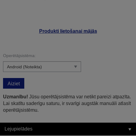
Produkti lietošanai mājās
Operētājsistēma:
Aiziet
Uzmanību!
Jūsu operētājsistēma var netikt pareizi atpazīta.
Lai skatītu saderīgu saturu, ir svarīgi augstāk manuāli atlasīt
operētājsistēmu.
Lejupielādes