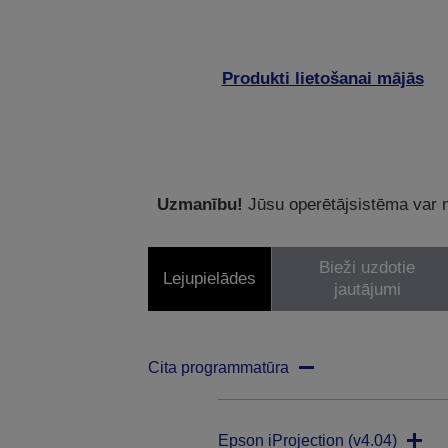
Produkti lietošanai mājās
Uzmanību!
Jūsu operētājsistēma var ne
Bieži uzdotie
Lejupielādes
jautājumi
Cita programmatūra
Epson iProjection (v4.04)