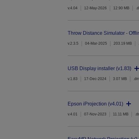
v.4.04
12-May-2026
12.90 MB
.
Throw Distance Simulator - Offli
v.2.3.5
04-Mar-2025
203.19 MB
USB Display installer (v1.83)
v.1.83
17-Dec-2024
3.07 MB
.d
Epson iProjection (v4.01)
v.4.01
07-Nov-2023
11.11 MB
.