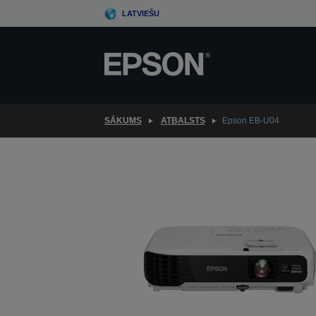
Skip
LATVIEŠU
to
main
content
SĀKUMS
ATBALSTS
Epson EB-U04