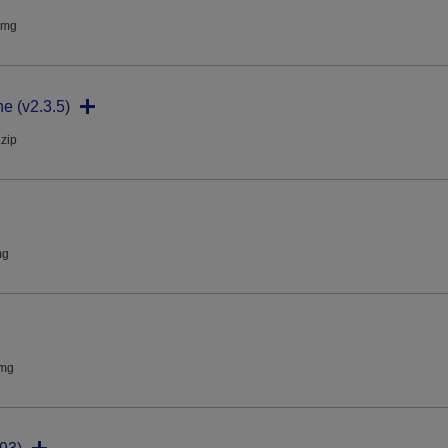
dmg
ne (v2.3.5)
.zip
mg
dmg