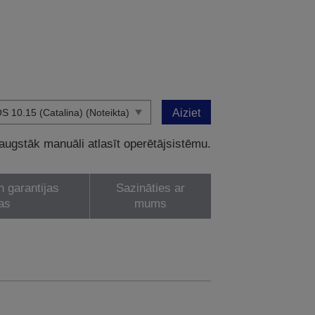
Aiziet
 augstāk manuāli atlasīt operētājsistēmu.
n garantijas
Sazināties ar
as
mums