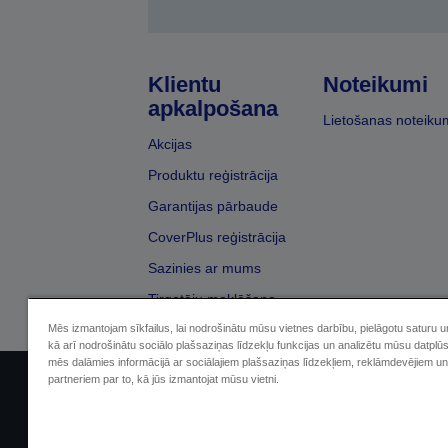
Klientu
Noteikumi
apkalpošana
Lietošanas noteiku
Akcijas
Produktu reģistrācija
Garantijas pārbaude
CoverPlus reģistrācija
Sazinies ar mums
Tirgotāju meklēšana
Mēs izmantojam sīkfailus, lai nodrošinātu mūsu vietnes darbību, pielāgotu saturu 
kā arī nodrošinātu sociālo plašsaziņas līdzekļu funkcijas un analizētu mūsu datplū
mēs dalāmies informācijā ar sociālajiem plašsaziņas līdzekļiem, reklāmdevējiem un
partneriem par to, kā jūs izmantojat mūsu vietni.
Sellers Identification
Paziņojumā par kon