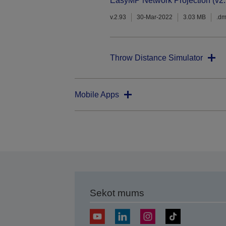
EasyMP Network Projection (v2.
v.2.93
30-Mar-2022
3.03 MB
.d
Throw Distance Simulator
Mobile Apps
Sekot mums