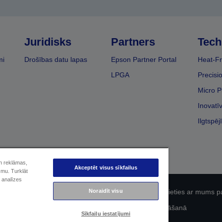
Juridisks
Partners
Tech
mi
Drošības datu lapas
Epson Partner Portal
Heat-Fr
LPGA
Precisi
Micro P
Inovatī
Ilgtspēj
un reklāmas,
Akceptēt visus sīkfailus
smu. Turklāt
 analīzes
Noraidīt visu
fidencialitāti
EU Data Act Compliance
Sazinieties ar mums p
Epson apņemšanās pieejamības nodrošināšanā
Sīkfailu iestatījumi