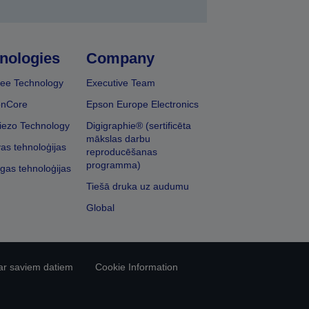
nologies
Company
ee Technology
Executive Team
onCore
Epson Europe Electronics
iezo Technology
Digigraphie® (sertificēta
mākslas darbu
vas tehnoloģijas
reproducēšanas
programma)
īgas tehnoloģijas
Tiešā druka uz audumu
Global
ar saviem datiem
Cookie Information