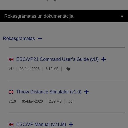
Rokasgrāmatas un dokumentācija
Rokasgrāmatas
ESC/VP21 Command User’s Guide (vU)
v.U
03-Jun-2026
6.12 MB
.zip
Throw Distance Simulator (v1.0)
v.1.0
05-May-2020
2.39 MB
.pdf
ESC/VP Manual (v21.M)