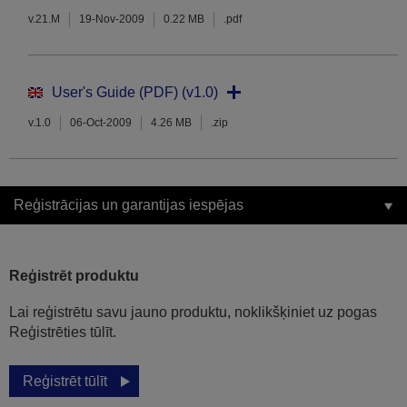
v.21.M
19-Nov-2009
0.22 MB
.pdf
User's Guide (PDF) (v1.0)
v.1.0
06-Oct-2009
4.26 MB
.zip
Reģistrācijas un garantijas iespējas
Reģistrēt produktu
Lai reģistrētu savu jauno produktu, noklikšķiniet uz pogas
Reģistrēties tūlīt.
Reģistrēt tūlīt