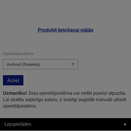
Produkti lietošanai mājās
Operētājsistēma:
Aiziet
Uzmanību!
Jūsu operētājsistēma var netikt pareizi atpazīta.
Lai skatītu saderīgu saturu, ir svarīgi augstāk manuāli atlasīt
operētājsistēmu.
Lejupielādes