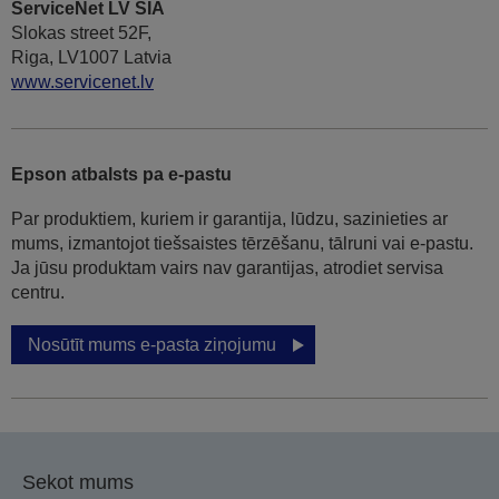
ServiceNet LV SIA
Slokas street 52F,
Riga, LV1007 Latvia
www.servicenet.lv
Epson atbalsts pa e-pastu
Par produktiem, kuriem ir garantija, lūdzu, sazinieties ar
mums, izmantojot tiešsaistes tērzēšanu, tālruni vai e-pastu.
Ja jūsu produktam vairs nav garantijas, atrodiet servisa
centru.
Nosūtīt mums e-pasta ziņojumu
Sekot mums