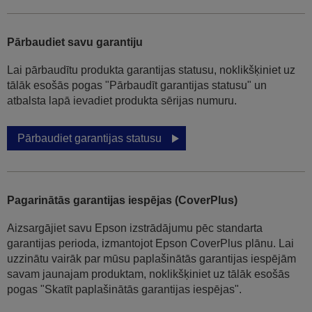
Pārbaudiet savu garantiju
Lai pārbaudītu produkta garantijas statusu, noklikšķiniet uz
tālāk esošās pogas "Pārbaudīt garantijas statusu" un
atbalsta lapā ievadiet produkta sērijas numuru.
Pārbaudiet garantijas statusu
Pagarinātās garantijas iespējas (CoverPlus)
Aizsargājiet savu Epson izstrādājumu pēc standarta
garantijas perioda, izmantojot Epson CoverPlus plānu. Lai
uzzinātu vairāk par mūsu paplašinātās garantijas iespējām
savam jaunajam produktam, noklikšķiniet uz tālāk esošās
pogas "Skatīt paplašinātās garantijas iespējas".