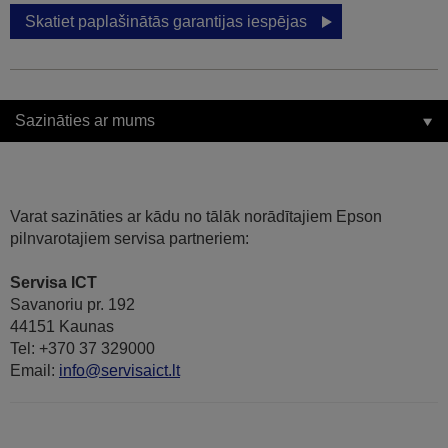
Skatiet paplašinātās garantijas iespējas
Sazināties ar mums
Varat sazināties ar kādu no tālāk norādītajiem Epson
pilnvarotajiem servisa partneriem:
Servisa ICT
Savanoriu pr. 192
44151 Kaunas
Tel: +370 37 329000
Email:
info@servisaict.lt