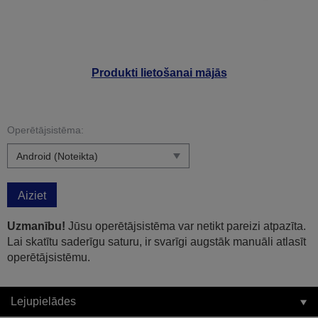
Produkti lietošanai mājās
Operētājsistēma:
Aiziet
Uzmanību!
Jūsu operētājsistēma var netikt pareizi atpazīta.
Lai skatītu saderīgu saturu, ir svarīgi augstāk manuāli atlasīt
operētājsistēmu.
Lejupielādes