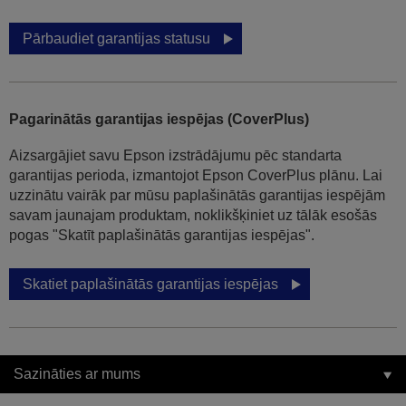
Pārbaudiet garantijas statusu
Pagarinātās garantijas iespējas (CoverPlus)
Aizsargājiet savu Epson izstrādājumu pēc standarta
garantijas perioda, izmantojot Epson CoverPlus plānu. Lai
uzzinātu vairāk par mūsu paplašinātās garantijas iespējām
savam jaunajam produktam, noklikšķiniet uz tālāk esošās
pogas "Skatīt paplašinātās garantijas iespējas".
Skatiet paplašinātās garantijas iespējas
Sazināties ar mums