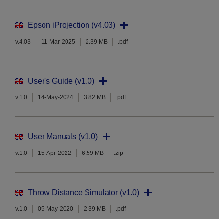
Epson iProjection (v4.03)
v.4.03
11-Mar-2025
2.39 MB
.pdf
User's Guide (v1.0)
v.1.0
14-May-2024
3.82 MB
.pdf
User Manuals (v1.0)
v.1.0
15-Apr-2022
6.59 MB
.zip
Throw Distance Simulator (v1.0)
v.1.0
05-May-2020
2.39 MB
.pdf