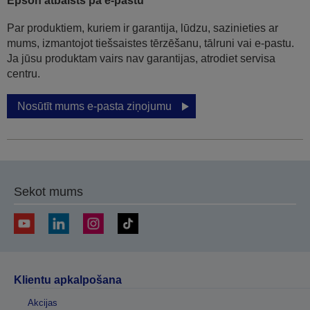
Epson atbalsts pa e-pastu
Par produktiem, kuriem ir garantija, lūdzu, sazinieties ar
mums, izmantojot tiešsaistes tērzēšanu, tālruni vai e-pastu.
Ja jūsu produktam vairs nav garantijas, atrodiet servisa
centru.
Nosūtīt mums e-pasta ziņojumu
Sekot mums
Klientu apkalpošana
Akcijas