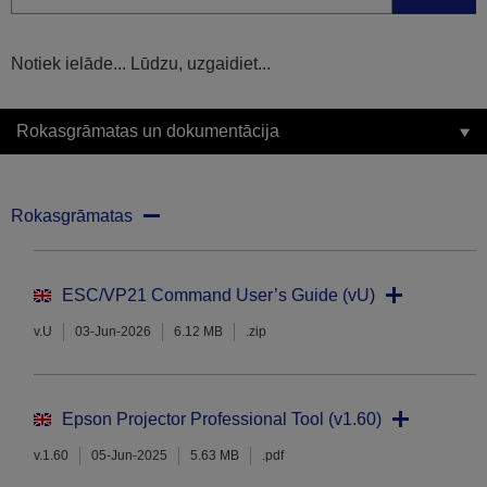
Notiek ielāde... Lūdzu, uzgaidiet...
Rokasgrāmatas un dokumentācija
Rokasgrāmatas
ESC/VP21 Command User’s Guide (vU)
v.U
03-Jun-2026
6.12 MB
.zip
Epson Projector Professional Tool (v1.60)
v.1.60
05-Jun-2025
5.63 MB
.pdf