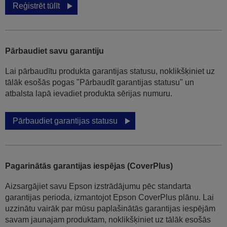
Reģistrēt tūlīt
Pārbaudiet savu garantiju
Lai pārbaudītu produkta garantijas statusu, noklikšķiniet uz
tālāk esošās pogas "Pārbaudīt garantijas statusu" un
atbalsta lapā ievadiet produkta sērijas numuru.
Pārbaudiet garantijas statusu
Pagarinātās garantijas iespējas (CoverPlus)
Aizsargājiet savu Epson izstrādājumu pēc standarta
garantijas perioda, izmantojot Epson CoverPlus plānu. Lai
uzzinātu vairāk par mūsu paplašinātās garantijas iespējām
savam jaunajam produktam, noklikšķiniet uz tālāk esošās