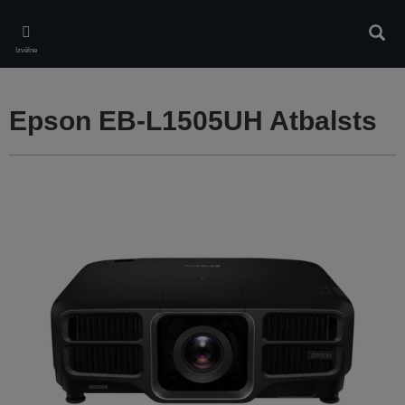
Skip
to
Meklē
main
Izvēlne
content
Epson EB-L1505UH Atbalsts