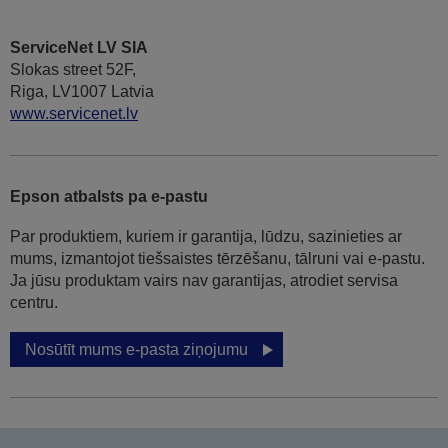
ServiceNet LV SIA
Slokas street 52F,
Riga, LV1007 Latvia
www.servicenet.lv
Epson atbalsts pa e-pastu
Par produktiem, kuriem ir garantija, lūdzu, sazinieties ar
mums, izmantojot tiešsaistes tērzēšanu, tālruni vai e-pastu.
Ja jūsu produktam vairs nav garantijas, atrodiet servisa
centru.
Nosūtīt mums e-pasta ziņojumu