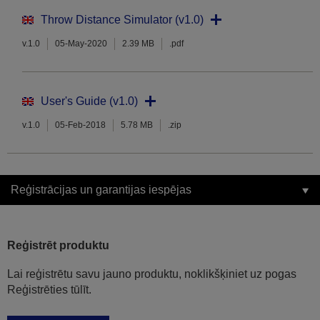
Throw Distance Simulator (v1.0)
v.1.0
05-May-2020
2.39 MB
.pdf
User's Guide (v1.0)
v.1.0
05-Feb-2018
5.78 MB
.zip
Reģistrācijas un garantijas iespējas
Reģistrēt produktu
Lai reģistrētu savu jauno produktu, noklikšķiniet uz pogas
Reģistrēties tūlīt.