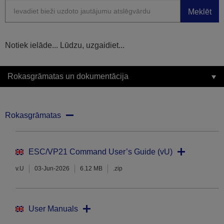
Meklēt
Notiek ielāde... Lūdzu, uzgaidiet...
Rokasgrāmatas un dokumentācija
Rokasgrāmatas
ESC/VP21 Command User’s Guide (vU)
v.U
03-Jun-2026
6.12 MB
.zip
User Manuals