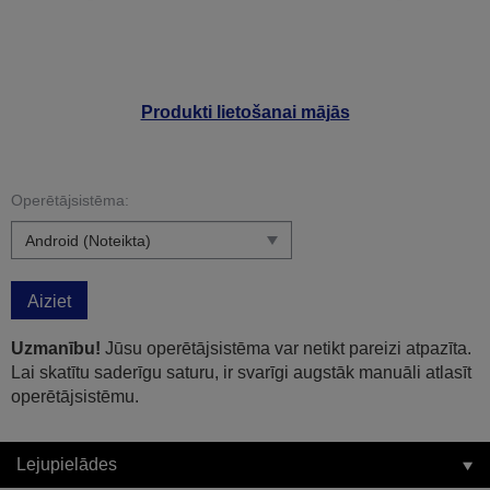
Produkti lietošanai mājās
Operētājsistēma:
Aiziet
Uzmanību!
Jūsu operētājsistēma var netikt pareizi atpazīta.
Lai skatītu saderīgu saturu, ir svarīgi augstāk manuāli atlasīt
operētājsistēmu.
Lejupielādes