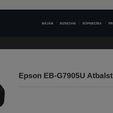
MĀJĀM
BIZNESAM
RŪPNIECĪBA
PR
Epson EB-G7905U Atbals