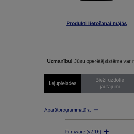
Produkti lietošanai mājās
Uzmanību!
Jūsu operētājsistēma var ne
Bieži uzdotie
Lejupielādes
jautājumi
Aparātprogrammatūra
Firmware (v2.16)