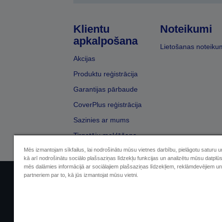
Klientu
Noteikumi
apkalpošana
Lietošanas noteiku
Akcijas
Produktu reģistrācija
Garantijas pārbaude
CoverPlus reģistrācija
Sazinies ar mums
Tirgotāju meklēšana
Mēs izmantojam sīkfailus, lai nodrošinātu mūsu vietnes darbību, pielāgotu saturu 
kā arī nodrošinātu sociālo plašsaziņas līdzekļu funkcijas un analizētu mūsu datplū
mēs dalāmies informācijā ar sociālajiem plašsaziņas līdzekļiem, reklāmdevējiem un
partneriem par to, kā jūs izmantojat mūsu vietni.
Sellers Identification
Paziņojumā par kon