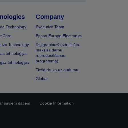
nologies
Company
ee Technology
Executive Team
onCore
Epson Europe Electronics
iezo Technology
Digigraphie® (sertificēta
mākslas darbu
vas tehnoloģijas
reproducēšanas
programma)
īgas tehnoloģijas
Tiešā druka uz audumu
Global
ar saviem datiem
Cookie Information