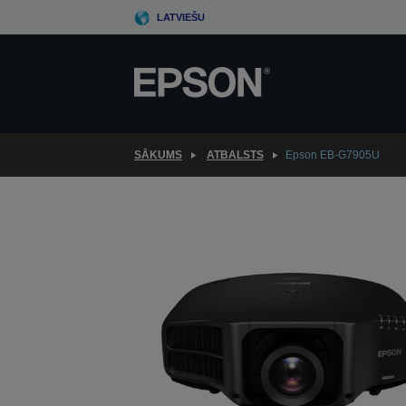
Skip
LATVIEŠU
to
main
content
SĀKUMS
ATBALSTS
Epson EB-G7905U