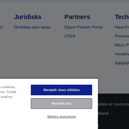
Juridisks
Partners
Tech
mi
Drošības datu lapas
Epson Partner Portal
Heat-Fr
LPGA
Precisi
Micro P
Inovatī
Ilgtspēj
un reklāmas,
Akceptēt visus sīkfailus
smu. Turklāt
 analīzes
Noraidīt visu
fidencialitāti
EU Data Act Compliance
Sazinieties ar mums p
Epson apņemšanās pieejamības nodrošināšanā
Sīkfailu iestatījumi
Autortiesības (c) 2026 Seiko Epson