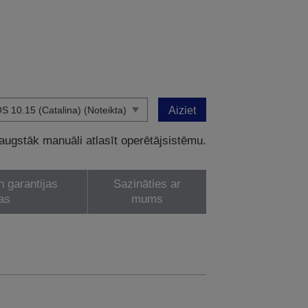
Aiziet
 augstāk manuāli atlasīt operētājsistēmu.
n garantijas
Sazināties ar
as
mums