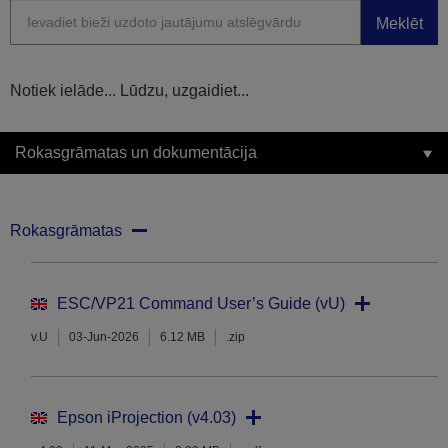
Meklēt
Notiek ielāde... Lūdzu, uzgaidiet...
Rokasgrāmatas un dokumentācija
Rokasgrāmatas
ESC/VP21 Command User’s Guide (vU)
v.U
03-Jun-2026
6.12 MB
.zip
Epson iProjection (v4.03)