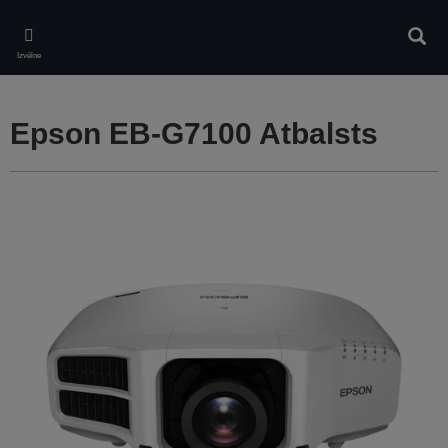
Skip
to
Meklē
main
Izvēlne
content
Epson EB-G7100 Atbalsts