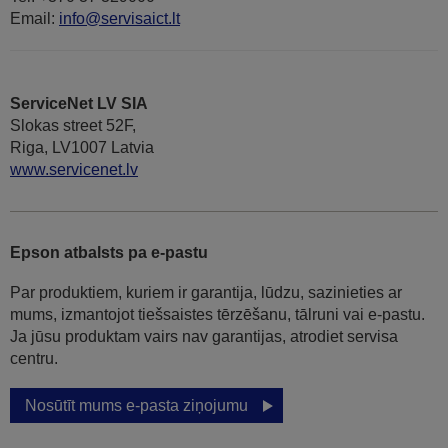
Email:
info@servisaict.lt
ServiceNet LV SIA
Slokas street 52F,
Riga, LV1007 Latvia
www.servicenet.lv
Epson atbalsts pa e-pastu
Par produktiem, kuriem ir garantija, lūdzu, sazinieties ar
mums, izmantojot tiešsaistes tērzēšanu, tālruni vai e-pastu.
Ja jūsu produktam vairs nav garantijas, atrodiet servisa
centru.
Nosūtīt mums e-pasta ziņojumu