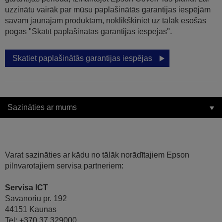
uzzinātu vairāk par mūsu paplašinātās garantijas iespējām
savam jaunajam produktam, noklikšķiniet uz tālāk esošās
pogas "Skatīt paplašinātās garantijas iespējas".
Skatiet paplašinātās garantijas iespējas
Sazināties ar mums
Varat sazināties ar kādu no tālāk norādītajiem Epson
pilnvarotajiem servisa partneriem:
Servisa ICT
Savanoriu pr. 192
44151 Kaunas
Tel: +370 37 329000