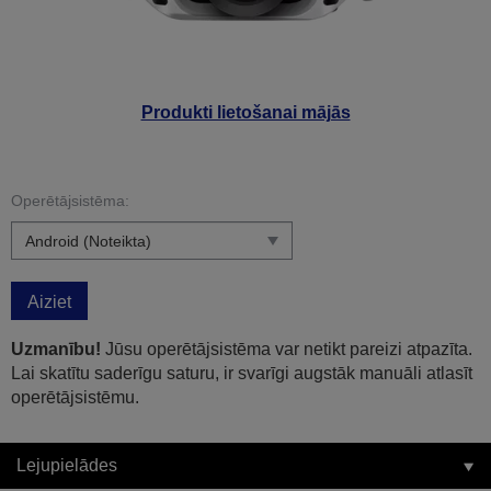
Produkti lietošanai mājās
Operētājsistēma:
Aiziet
Uzmanību!
Jūsu operētājsistēma var netikt pareizi atpazīta.
Lai skatītu saderīgu saturu, ir svarīgi augstāk manuāli atlasīt
operētājsistēmu.
Lejupielādes