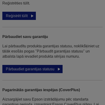
Reģistrēties tūlīt.
Reģistrēt tūlīt
Pārbaudiet savu garantiju
Lai pārbaudītu produkta garantijas statusu, noklikšķiniet uz
tālāk esošās pogas "Pārbaudīt garantijas statusu" un
atbalsta lapā ievadiet produkta sērijas numuru.
Pārbaudiet garantijas statusu
Pagarinātās garantijas iespējas (CoverPlus)
Aizsargājiet savu Epson izstrādājumu pēc standarta
garantijas perioda, izmantojot Epson CoverPlus plānu. Lai