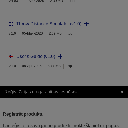
v.4.03
11-Mar-2025
2.39 MB
.pdf
Throw Distance Simulator (v1.0)
v.1.0
05-May-2020
2.39 MB
.pdf
User's Guide (v1.0)
v.1.0
08-Apr-2016
8.77 MB
.zip
Reģistrācijas un garantijas iespējas
Reģistrēt produktu
Lai reģistrētu savu jauno produktu, noklikšķiniet uz pogas