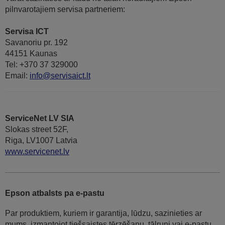
pilnvarotajiem servisa partneriem:
Servisa ICT
Savanoriu pr. 192
44151 Kaunas
Tel: +370 37 329000
Email:
info@servisaict.lt
ServiceNet LV SIA
Slokas street 52F,
Riga, LV1007 Latvia
www.servicenet.lv
Epson atbalsts pa e-pastu
Par produktiem, kuriem ir garantija, lūdzu, sazinieties ar
mums, izmantojot tiešsaistes tērzēšanu, tālruni vai e-pastu.