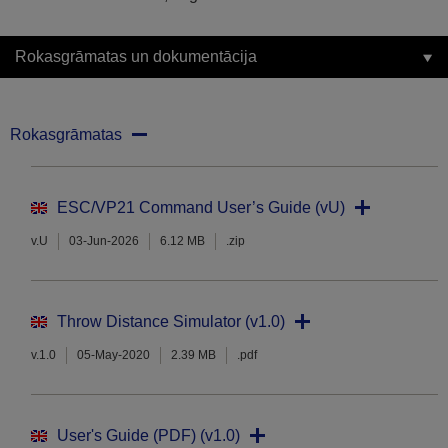
Rokasgrāmatas un dokumentācija
Rokasgrāmatas
ESC/VP21 Command User’s Guide (vU)
v.U
03-Jun-2026
6.12 MB
.zip
Throw Distance Simulator (v1.0)
v.1.0
05-May-2020
2.39 MB
.pdf
User's Guide (PDF) (v1.0)