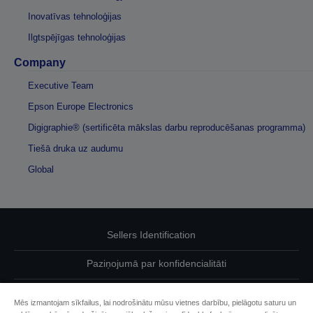
Inovatīvas tehnoloģijas
Ilgtspējīgas tehnoloģijas
Company
Executive Team
Epson Europe Electronics
Digigraphie® (sertificēta mākslas darbu reproducēšanas programma)
Tiešā druka uz audumu
Global
Sellers Identification
Paziņojumā par konfidencialitāti
EU Data Act Compliance
Mēs izmantojam sīkfailus, lai nodrošinātu mūsu vietnes darbību, pielāgotu saturu un