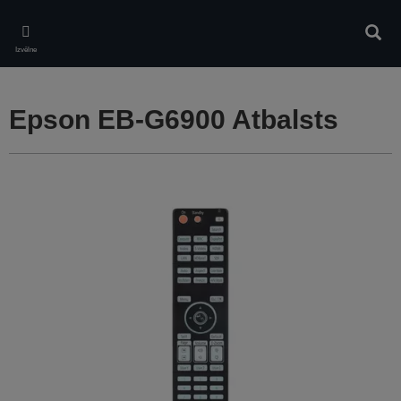
Skip
to
Meklē
main
Izvēlne
content
Epson EB-G6900 Atbalsts