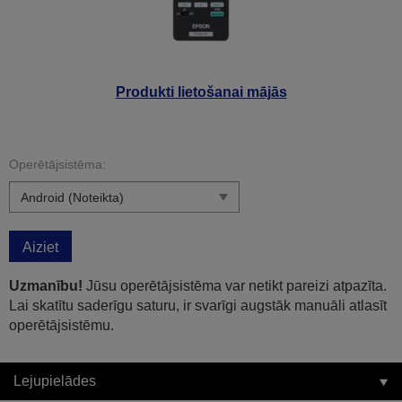
Produkti lietošanai mājās
Operētājsistēma:
Aiziet
Uzmanību!
Jūsu operētājsistēma var netikt pareizi atpazīta.
Lai skatītu saderīgu saturu, ir svarīgi augstāk manuāli atlasīt
operētājsistēmu.
Lejupielādes