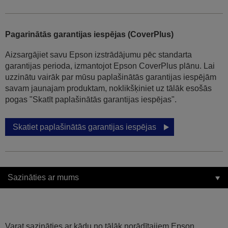
Pagarinātās garantijas iespējas (CoverPlus)
Aizsargājiet savu Epson izstrādājumu pēc standarta
garantijas perioda, izmantojot Epson CoverPlus plānu. Lai
uzzinātu vairāk par mūsu paplašinātās garantijas iespējām
savam jaunajam produktam, noklikšķiniet uz tālāk esošās
pogas "Skatīt paplašinātās garantijas iespējas".
Skatiet paplašinātās garantijas iespējas
Sazināties ar mums
Varat sazināties ar kādu no tālāk norādītajiem Epson