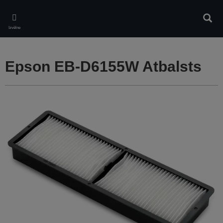
Skip
to
Meklē
main
Izvēlne
content
Epson EB-D6155W Atbalsts