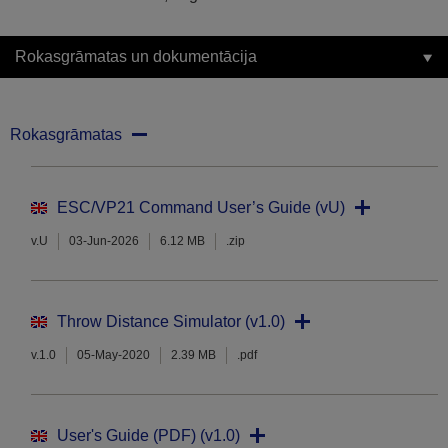
Rokasgrāmatas un dokumentācija
Rokasgrāmatas
ESC/VP21 Command User’s Guide (vU)
v.U
03-Jun-2026
6.12 MB
.zip
Throw Distance Simulator (v1.0)
v.1.0
05-May-2020
2.39 MB
.pdf
User's Guide (PDF) (v1.0)