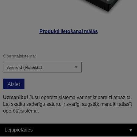
Produkti lietošanai mājās
Operētājsistēma:
Aiziet
Uzmanību!
Jūsu operētājsistēma var netikt pareizi atpazīta.
Lai skatītu saderīgu saturu, ir svarīgi augstāk manuāli atlasīt
operētājsistēmu.
Lejupielādes