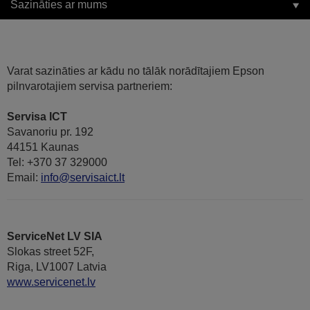
Sazināties ar mums
Varat sazināties ar kādu no tālāk norādītajiem Epson
pilnvarotajiem servisa partneriem:
Servisa ICT
Savanoriu pr. 192
44151 Kaunas
Tel: +370 37 329000
Email:
info@servisaict.lt
ServiceNet LV SIA
Slokas street 52F,
Riga, LV1007 Latvia
www.servicenet.lv