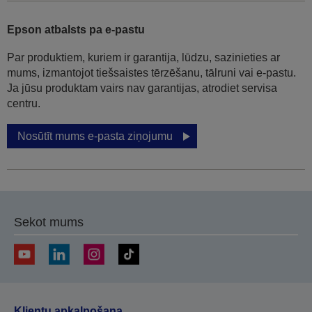
Epson atbalsts pa e-pastu
Par produktiem, kuriem ir garantija, lūdzu, sazinieties ar
mums, izmantojot tiešsaistes tērzēšanu, tālruni vai e-pastu.
Ja jūsu produktam vairs nav garantijas, atrodiet servisa
centru.
Nosūtīt mums e-pasta ziņojumu
Sekot mums
Klientu apkalpošana