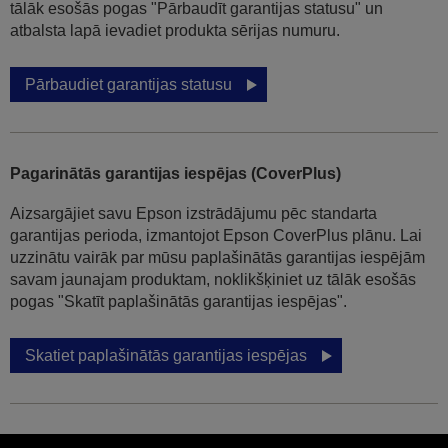
tālāk esošās pogas "Pārbaudīt garantijas statusu" un
atbalsta lapā ievadiet produkta sērijas numuru.
Pārbaudiet garantijas statusu
Pagarinātās garantijas iespējas (CoverPlus)
Aizsargājiet savu Epson izstrādājumu pēc standarta
garantijas perioda, izmantojot Epson CoverPlus plānu. Lai
uzzinātu vairāk par mūsu paplašinātās garantijas iespējām
savam jaunajam produktam, noklikšķiniet uz tālāk esošās
pogas "Skatīt paplašinātās garantijas iespējas".
Skatiet paplašinātās garantijas iespējas