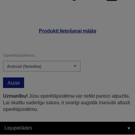
Produkti lietošanai mājās
Operētājsistēma:
Aiziet
Uzmanību!
Jūsu operētājsistēma var netikt pareizi atpazīta.
Lai skatītu saderīgu saturu, ir svarīgi augstāk manuāli atlasīt
operētājsistēmu.
Lejupielādes