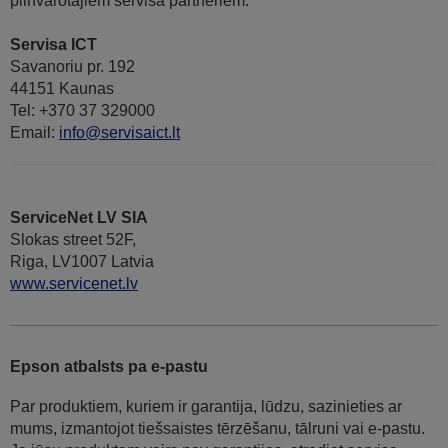
pilnvarotajiem servisa partneriem:
Servisa ICT
Savanoriu pr. 192
44151 Kaunas
Tel: +370 37 329000
Email:
info@servisaict.lt
ServiceNet LV SIA
Slokas street 52F,
Riga, LV1007 Latvia
www.servicenet.lv
Epson atbalsts pa e-pastu
Par produktiem, kuriem ir garantija, lūdzu, sazinieties ar
mums, izmantojot tiešsaistes tērzēšanu, tālruni vai e-pastu.