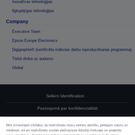
Inovatīvas tehnoloģijas
Ilgtspējīgas tehnoloģijas
Company
Executive Team
Epson Europe Electronics
Digigraphie® (sertificēta mākslas darbu reproducēšanas programma)
Tiešā druka uz audumu
Global
Sellers Identification
Paziņojumā par konfidencialitāti
EU Data Act Compliance
Mēs izmantojam sīkfailus, lai nodrošinātu mūsu vietnes darbību, pielāgotu saturu un
reklāmas, kā arī nodrošinātu sociālo plašsaziņas līdzekļu funkcijas un analizētu
Sazinieties ar mums par saviem datiem