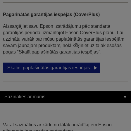
Pagarinātās garantijas iespējas (CoverPlus)
Aizsargājiet savu Epson izstrādājumu pēc standarta
garantijas perioda, izmantojot Epson CoverPlus plānu. Lai
uzzinātu vairāk par mūsu paplašinātās garantijas iespējām
savam jaunajam produktam, noklikšķiniet uz tālāk esošās
pogas "Skatīt paplašinātās garantijas iespējas".
Skatiet paplašinātās garantijas iespējas
Sazināties ar mums
Varat sazināties ar kādu no tālāk norādītajiem Epson