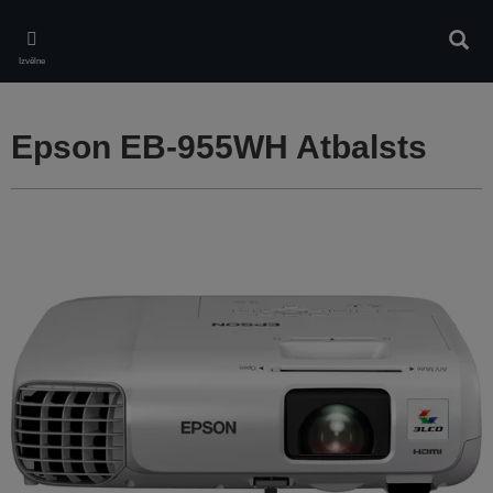
Skip
to
Meklē
main
Izvēlne
content
Epson EB-955WH Atbalsts