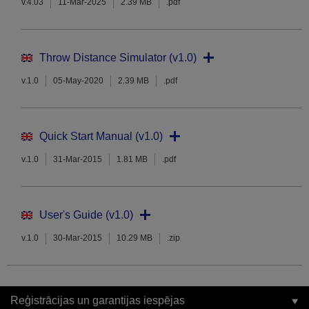
v.4.03
11-Mar-2025
2.39 MB
.pdf
Throw Distance Simulator (v1.0)
v.1.0
05-May-2020
2.39 MB
.pdf
Quick Start Manual (v1.0)
v.1.0
31-Mar-2015
1.81 MB
.pdf
User's Guide (v1.0)
v.1.0
30-Mar-2015
10.29 MB
.zip
Reģistrācijas un garantijas iespējas