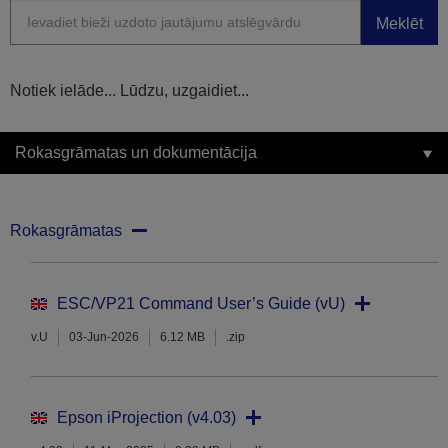
Meklēt
Notiek ielāde... Lūdzu, uzgaidiet...
Rokasgrāmatas un dokumentācija
Rokasgrāmatas
ESC/VP21 Command User’s Guide (vU)
v.U
03-Jun-2026
6.12 MB
.zip
Epson iProjection (v4.03)