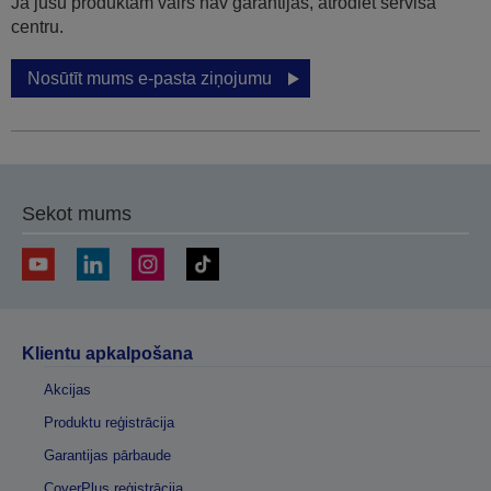
Ja jūsu produktam vairs nav garantijas, atrodiet servisa
centru.
Nosūtīt mums e-pasta ziņojumu
Sekot mums
Klientu apkalpošana
Akcijas
Produktu reģistrācija
Garantijas pārbaude
CoverPlus reģistrācija