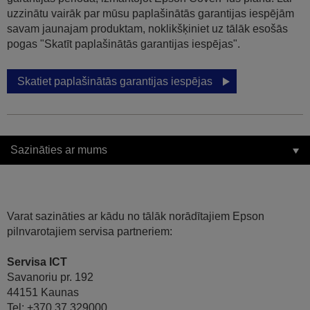
uzzinātu vairāk par mūsu paplašinātās garantijas iespējām
savam jaunajam produktam, noklikšķiniet uz tālāk esošās
pogas "Skatīt paplašinātās garantijas iespējas".
Skatiet paplašinātās garantijas iespējas
Sazināties ar mums
Varat sazināties ar kādu no tālāk norādītajiem Epson
pilnvarotajiem servisa partneriem:
Servisa ICT
Savanoriu pr. 192
44151 Kaunas
Tel: +370 37 329000