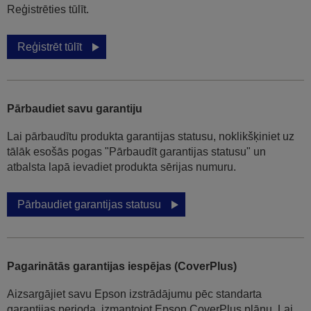
Reģistrēties tūlīt.
Reģistrēt tūlīt
Pārbaudiet savu garantiju
Lai pārbaudītu produkta garantijas statusu, noklikšķiniet uz
tālāk esošās pogas "Pārbaudīt garantijas statusu" un
atbalsta lapā ievadiet produkta sērijas numuru.
Pārbaudiet garantijas statusu
Pagarinātās garantijas iespējas (CoverPlus)
Aizsargājiet savu Epson izstrādājumu pēc standarta
garantijas perioda, izmantojot Epson CoverPlus plānu. Lai