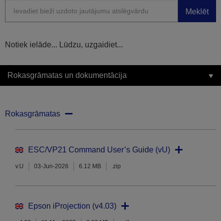
Meklēt
Notiek ielāde... Lūdzu, uzgaidiet...
Rokasgrāmatas un dokumentācija
Rokasgrāmatas
ESC/VP21 Command User’s Guide (vU)
v.U
03-Jun-2026
6.12 MB
.zip
Epson iProjection (v4.03)