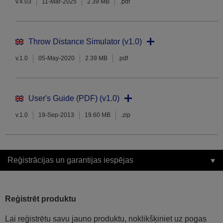
v.4.03
11-Mar-2025
2.39 MB
.pdf
Throw Distance Simulator (v1.0)
v.1.0
05-May-2020
2.39 MB
.pdf
User's Guide (PDF) (v1.0)
v.1.0
19-Sep-2013
19.60 MB
.zip
Reģistrācijas un garantijas iespējas
Reģistrēt produktu
Lai reģistrētu savu jauno produktu, noklikšķiniet uz pogas