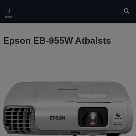
Skip
to
Meklē
main
Izvēlne
content
Epson EB-955W Atbalsts