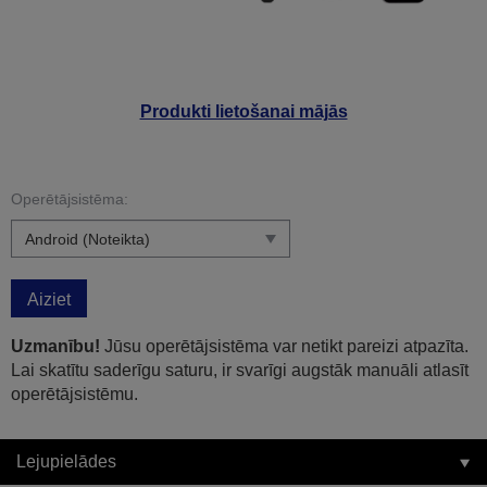
Produkti lietošanai mājās
Operētājsistēma:
Aiziet
Uzmanību!
Jūsu operētājsistēma var netikt pareizi atpazīta.
Lai skatītu saderīgu saturu, ir svarīgi augstāk manuāli atlasīt
operētājsistēmu.
Lejupielādes