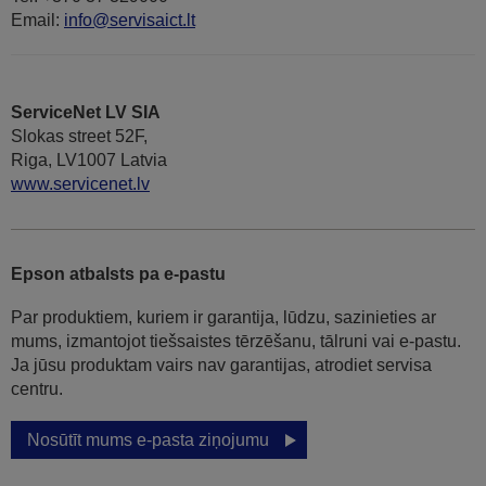
Email:
info@servisaict.lt
ServiceNet LV SIA
Slokas street 52F,
Riga, LV1007 Latvia
www.servicenet.lv
Epson atbalsts pa e-pastu
Par produktiem, kuriem ir garantija, lūdzu, sazinieties ar
mums, izmantojot tiešsaistes tērzēšanu, tālruni vai e-pastu.
Ja jūsu produktam vairs nav garantijas, atrodiet servisa
centru.
Nosūtīt mums e-pasta ziņojumu