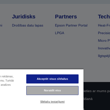
Juridisks
Partners
Tech
mi
Drošības datu lapas
Epson Partner Portal
Heat-Fr
LPGA
Precisi
Micro P
Inovatī
Ilgtspēj
un reklāmas,
Akceptēt visus sīkfailus
smu. Turklāt
 analīzes
Noraidīt visu
fidencialitāti
EU Data Act Compliance
Sazinieties ar mums p
Epson apņemšanās pieejamības nodrošināšanā
Sīkfailu iestatījumi
Autortiesības (c) 2026 Seiko Epson