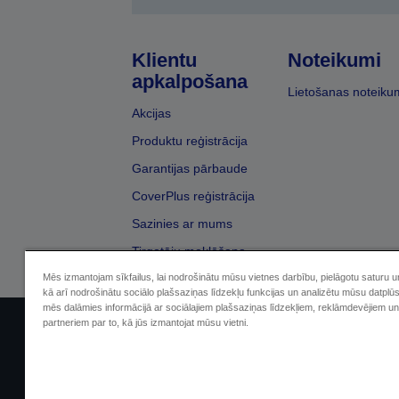
Klientu
Noteikumi
apkalpošana
Lietošanas noteiku
Akcijas
Produktu reģistrācija
Garantijas pārbaude
CoverPlus reģistrācija
Sazinies ar mums
Tirgotāju meklēšana
Mēs izmantojam sīkfailus, lai nodrošinātu mūsu vietnes darbību, pielāgotu saturu 
kā arī nodrošinātu sociālo plašsaziņas līdzekļu funkcijas un analizētu mūsu datplū
mēs dalāmies informācijā ar sociālajiem plašsaziņas līdzekļiem, reklāmdevējiem un
partneriem par to, kā jūs izmantojat mūsu vietni.
Sellers Identification
Paziņojumā par kon