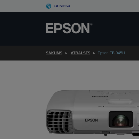
Skip
LATVIEŠU
to
main
content
SĀKUMS
ATBALSTS
Epson EB-945H