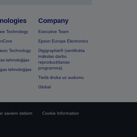
nologies
Company
ee Technology
Executive Team
onCore
Epson Europe Electronics
iezo Technology
Digigraphie® (sertificēta
mākslas darbu
vas tehnoloģijas
reproducēšanas
programma)
īgas tehnoloģijas
Tiešā druka uz audumu
Global
ar saviem datiem
Cookie Information