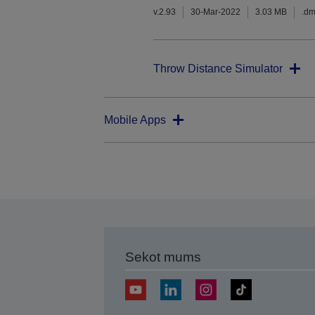
v.2.93
30-Mar-2022
3.03 MB
.d
Throw Distance Simulator
Mobile Apps
Sekot mums