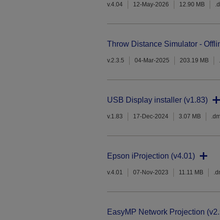
v.4.04
12-May-2026
12.90 MB
.
Throw Distance Simulator - Offli
v.2.3.5
04-Mar-2025
203.19 MB
USB Display installer (v1.83)
v.1.83
17-Dec-2024
3.07 MB
.d
Epson iProjection (v4.01)
v.4.01
07-Nov-2023
11.11 MB
.
EasyMP Network Projection (v2.