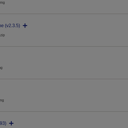
dmg
ne (v2.3.5)
.zip
mg
dmg
93)