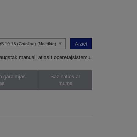
Aiziet
 augstāk manuāli atlasīt operētājsistēmu.
n garantijas
Sazināties ar
as
mums