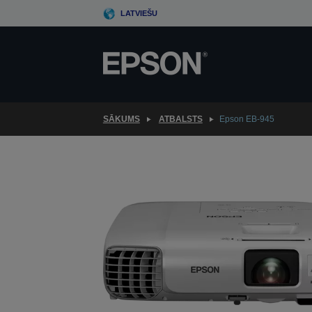
Skip
LATVIEŠU
to
main
content
SĀKUMS
ATBALSTS
Epson EB-945