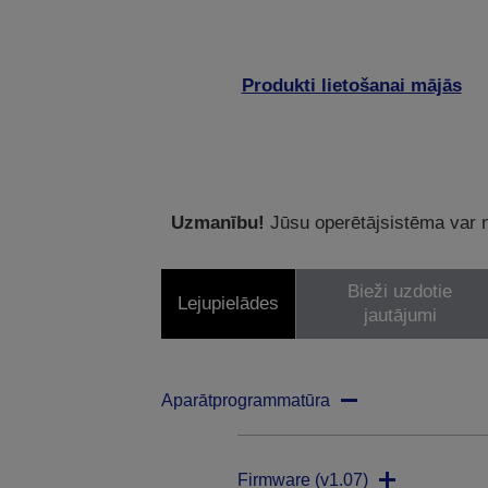
Produkti lietošanai mājās
Uzmanību!
Jūsu operētājsistēma var ne
Bieži uzdotie
Lejupielādes
jautājumi
Aparātprogrammatūra
Firmware (v1.07)