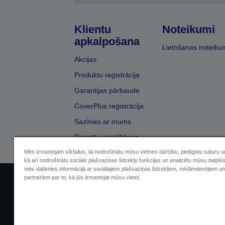
Klientu
Noteikumi
apkalpošana
Lietošanas noteiku
Akcijas
Produktu reģistrācija
Garantijas pārbaude
CoverPlus reģistrācija
Sazinies ar mums
Tirgotāju meklēšana
Mēs izmantojam sīkfailus, lai nodrošinātu mūsu vietnes darbību, pielāgotu saturu 
kā arī nodrošinātu sociālo plašsaziņas līdzekļu funkcijas un analizētu mūsu datplū
mēs dalāmies informācijā ar sociālajiem plašsaziņas līdzekļiem, reklāmdevējiem un
partneriem par to, kā jūs izmantojat mūsu vietni.
Sellers Identification
Paziņojumā par kon