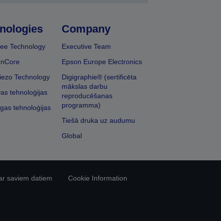
nologies
Company
ee Technology
Executive Team
onCore
Epson Europe Electronics
iezo Technology
Digigraphie® (sertificēta
mākslas darbu
vas tehnoloģijas
reproducēšanas
programma)
īgas tehnoloģijas
Tiešā druka uz audumu
Global
ar saviem datiem
Cookie Information