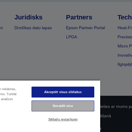
Juridisks
Partners
Tech
mi
Drošības datu lapas
Epson Partner Portal
Heat-Fr
LPGA
Precisi
Micro P
Inovatī
Ilgtspēj
un reklāmas,
Akceptēt visus sīkfailus
smu. Turklāt
 analīzes
Noraidīt visu
fidencialitāti
EU Data Act Compliance
Sazinieties ar mums p
Epson apņemšanās pieejamības nodrošināšanā
Sīkfailu iestatījumi
Autortiesības (c) 2026 Seiko Epson