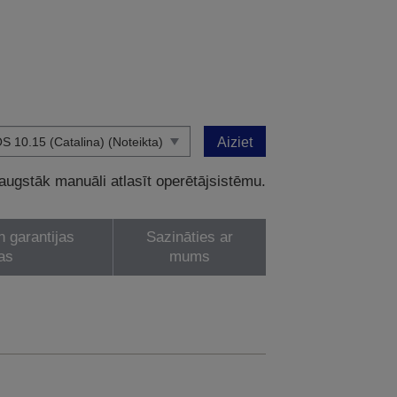
Aiziet
 augstāk manuāli atlasīt operētājsistēmu.
n garantijas
Sazināties ar
as
mums