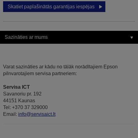
Skatiet paplašinātās garantijas iespējas
Sazināties ar mums
Varat sazināties ar kādu no tālāk norādītajiem Epson
pilnvarotajiem servisa partneriem:
Servisa ICT
Savanoriu pr. 192
44151 Kaunas
Tel: +370 37 329000
Email:
info@servisaict.lt