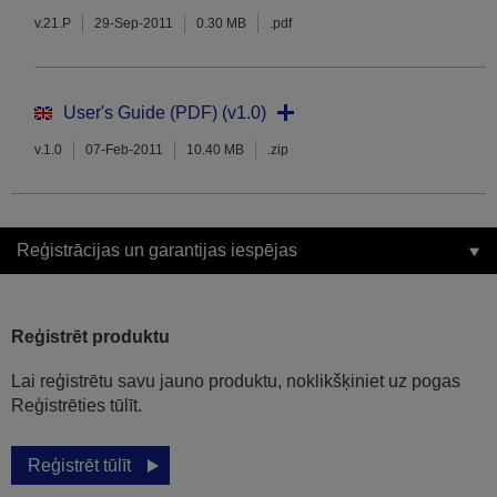
v.21.P
29-Sep-2011
0.30 MB
.pdf
User's Guide (PDF) (v1.0)
v.1.0
07-Feb-2011
10.40 MB
.zip
Reģistrācijas un garantijas iespējas
Reģistrēt produktu
Lai reģistrētu savu jauno produktu, noklikšķiniet uz pogas
Reģistrēties tūlīt.
Reģistrēt tūlīt