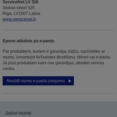
ServiceNet LV SIA
Slokas street 52F,
Riga, LV1007 Latvia
www.servicenet.lv
Epson atbalsts pa e-pastu
Par produktiem, kuriem ir garantija, lūdzu, sazinieties ar
mums, izmantojot tiešsaistes tērzēšanu, tālruni vai e-pastu.
Ja jūsu produktam vairs nav garantijas, atrodiet servisa
centru.
Nosūtīt mums e-pasta ziņojumu
Sekot mums