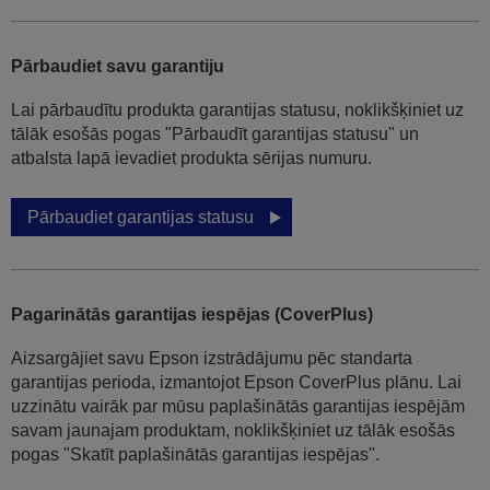
Pārbaudiet savu garantiju
Lai pārbaudītu produkta garantijas statusu, noklikšķiniet uz
tālāk esošās pogas "Pārbaudīt garantijas statusu" un
atbalsta lapā ievadiet produkta sērijas numuru.
Pārbaudiet garantijas statusu
Pagarinātās garantijas iespējas (CoverPlus)
Aizsargājiet savu Epson izstrādājumu pēc standarta
garantijas perioda, izmantojot Epson CoverPlus plānu. Lai
uzzinātu vairāk par mūsu paplašinātās garantijas iespējām
savam jaunajam produktam, noklikšķiniet uz tālāk esošās
pogas "Skatīt paplašinātās garantijas iespējas".