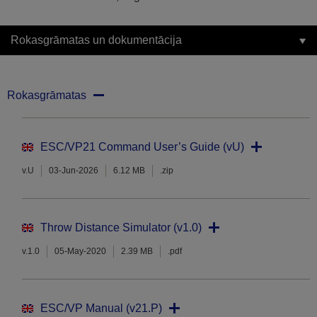
Rokasgrāmatas un dokumentācija
Rokasgrāmatas
ESC/VP21 Command User’s Guide (vU)
v.U
03-Jun-2026
6.12 MB
.zip
Throw Distance Simulator (v1.0)
v.1.0
05-May-2020
2.39 MB
.pdf
ESC/VP Manual (v21.P)