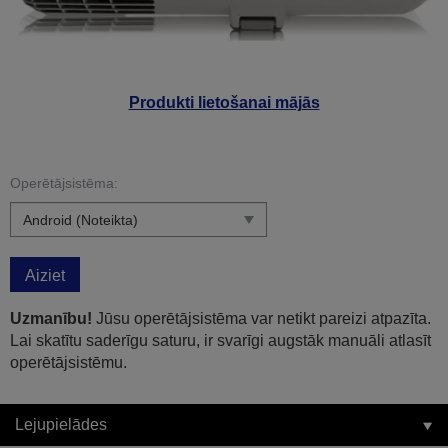
Produkti lietošanai mājās
Operētājsistēma:
Aiziet
Uzmanību!
Jūsu operētājsistēma var netikt pareizi atpazīta.
Lai skatītu saderīgu saturu, ir svarīgi augstāk manuāli atlasīt
operētājsistēmu.
Lejupielādes