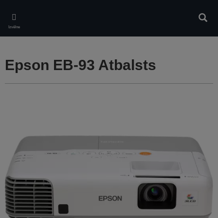
Skip
to
Meklē
main
Izvēlne
content
Epson EB-93 Atbalsts