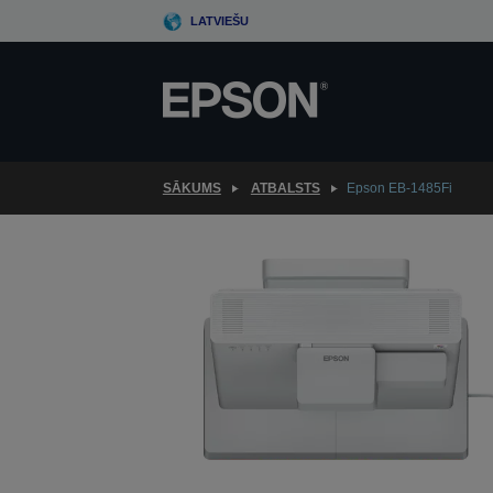
Skip
LATVIEŠU
to
main
content
SĀKUMS
ATBALSTS
Epson EB-1485Fi