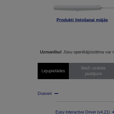
Produkti lietošanai mājās
Uzmanību!
Jūsu operētājsistēma var ne
Bieži uzdotie
Lejupielādes
jautājumi
Draiveri
Easy Interactive Driver (v4.21)