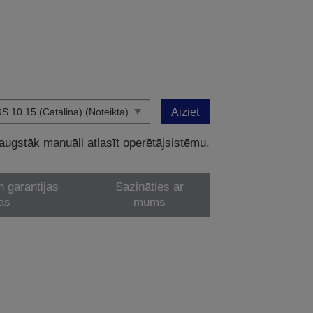
Aiziet
 augstāk manuāli atlasīt operētājsistēmu.
n garantijas
Sazināties ar
as
mums