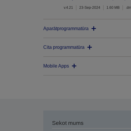
v.4.21
23-Sep-2024
1.60 MB
.d
Aparātprogrammatūra
Cita programmatūra
Mobile Apps
Sekot mums