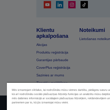
Klientu
Noteikumi
apkalpošana
Lietošanas noteiku
Akcijas
Produktu reģistrācija
Garantijas pārbaude
CoverPlus reģistrācija
Sazinies ar mums
Tirgotāju meklēšana
Mēs izmantojam sīkfailus, lai nodrošinātu mūsu vietnes darbību, pielāgotu saturu 
kā arī nodrošinātu sociālo plašsaziņas līdzekļu funkcijas un analizētu mūsu datplū
mēs dalāmies informācijā ar sociālajiem plašsaziņas līdzekļiem, reklāmdevējiem un
partneriem par to, kā jūs izmantojat mūsu vietni.
Sellers Identification
Paziņojumā par kon