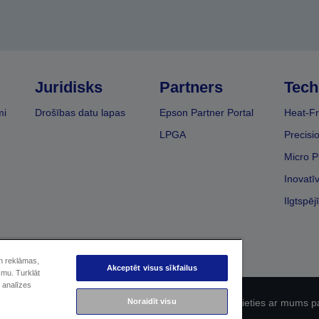
Juridisks
Partners
Tech
mi
Drošības datu lapas
Epson Partner Portal
Heat-Fr
LPGA
Precisi
Micro P
Inovatī
Ilgtspēj
un reklāmas,
Akceptēt visus sīkfailus
smu. Turklāt
 analīzes
Noraidīt visu
fidencialitāti
EU Data Act Compliance
Sazinieties ar mums p