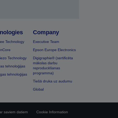
nologies
Company
ee Technology
Executive Team
onCore
Epson Europe Electronics
iezo Technology
Digigraphie® (sertificēta
mākslas darbu
vas tehnoloģijas
reproducēšanas
programma)
īgas tehnoloģijas
Tiešā druka uz audumu
Global
ar saviem datiem
Cookie Information