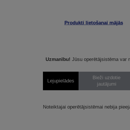
Produkti lietošanai mājās
Uzmanību!
Jūsu operētājsistēma var ne
Bieži uzdotie
Lejupielādes
jautājumi
Noteiktajai operētājsistēmai nebija pieej