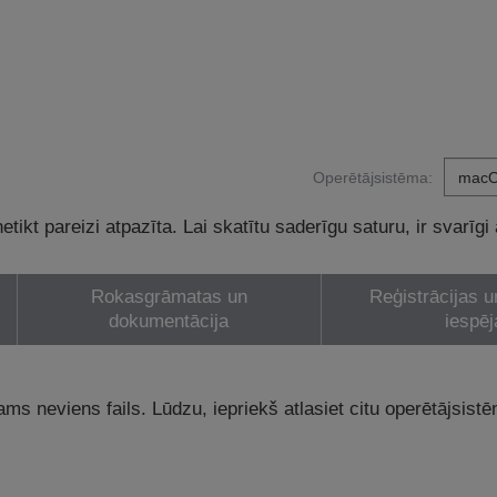
Operētājsistēma:
tikt pareizi atpazīta. Lai skatītu saderīgu saturu, ir svarīgi
Rokasgrāmatas un
Reģistrācijas u
dokumentācija
iespēj
ams neviens fails. Lūdzu, iepriekš atlasiet citu operētājsist