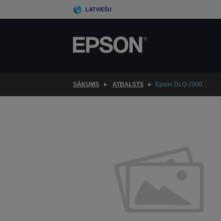
Skip
LATVIEŠU
to
main
content
SĀKUMS
ATBALSTS
Epson DLQ-2000