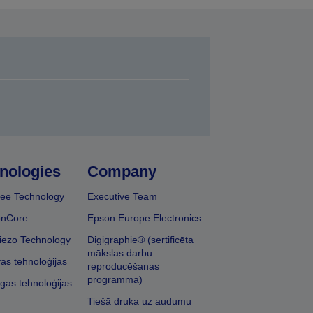
nologies
Company
ee Technology
Executive Team
onCore
Epson Europe Electronics
iezo Technology
Digigraphie® (sertificēta
mākslas darbu
vas tehnoloģijas
reproducēšanas
programma)
īgas tehnoloģijas
Tiešā druka uz audumu