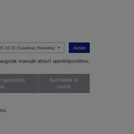
Aiziet
 augstāk manuāli atlasīt operētājsistēmu.
n garantijas
Sazināties ar
as
mums
ēmu.