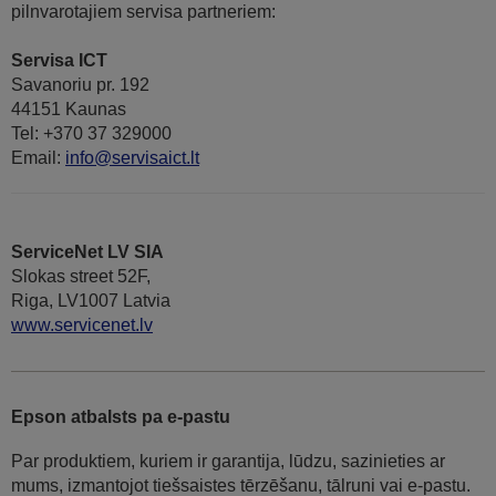
pilnvarotajiem servisa partneriem:
Servisa ICT
Savanoriu pr. 192
44151 Kaunas
Tel: +370 37 329000
Email:
info@servisaict.lt
ServiceNet LV SIA
Slokas street 52F,
Riga, LV1007 Latvia
www.servicenet.lv
Epson atbalsts pa e-pastu
Par produktiem, kuriem ir garantija, lūdzu, sazinieties ar
mums, izmantojot tiešsaistes tērzēšanu, tālruni vai e-pastu.