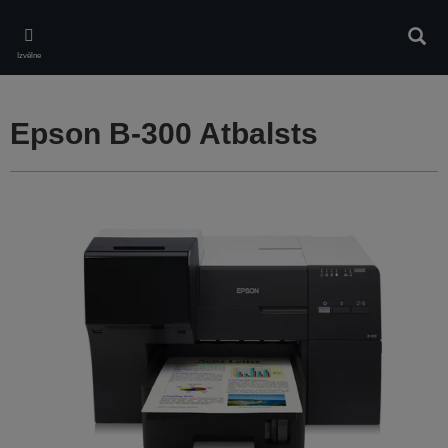
Skip
to
Meklē
main
Izvēlne
content
Epson B-300 Atbalsts