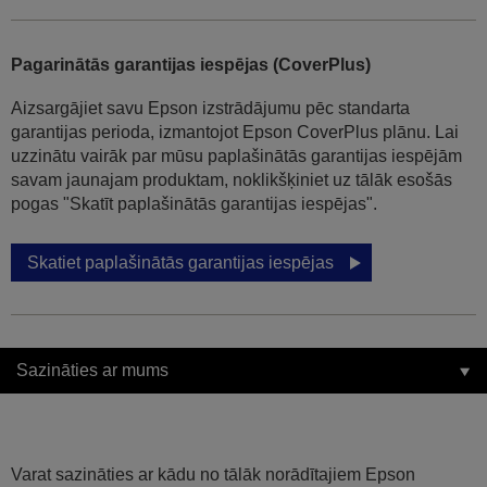
Pagarinātās garantijas iespējas (CoverPlus)
Aizsargājiet savu Epson izstrādājumu pēc standarta
garantijas perioda, izmantojot Epson CoverPlus plānu. Lai
uzzinātu vairāk par mūsu paplašinātās garantijas iespējām
savam jaunajam produktam, noklikšķiniet uz tālāk esošās
pogas "Skatīt paplašinātās garantijas iespējas".
Skatiet paplašinātās garantijas iespējas
Sazināties ar mums
Varat sazināties ar kādu no tālāk norādītajiem Epson