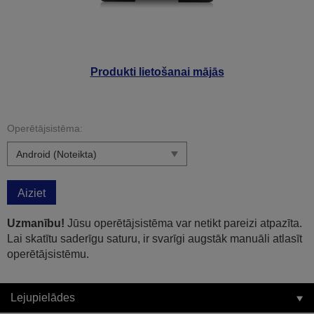
Produkti lietošanai mājās
Operētājsistēma:
Aiziet
Uzmanību!
Jūsu operētājsistēma var netikt pareizi atpazīta.
Lai skatītu saderīgu saturu, ir svarīgi augstāk manuāli atlasīt
operētājsistēmu.
Lejupielādes