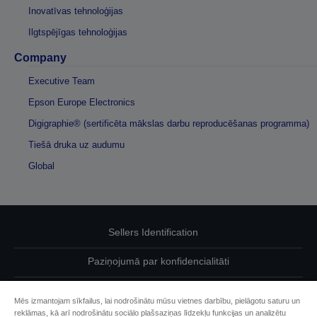
Inovatīvas tehnoloģijas
Ilgtspējīgas tehnoloģijas
Company
Executive Team
Epson Europe Electronics
Digigraphie® (sertificēta mākslas darbu reproducēšanas programma)
Tiešā druka uz audumu
Global
Sellers Identification
Paziņojumā par konfidencialitāti
EU Data Act Compliance
Mēs izmantojam sīkfailus, lai nodrošinātu mūsu vietnes darbību, pielāgotu saturu un
reklāmas, kā arī nodrošinātu sociālo plašsaziņas līdzekļu funkcijas un analizētu