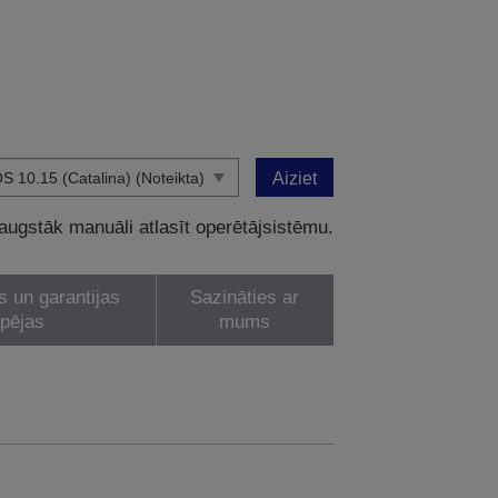
Aiziet
 augstāk manuāli atlasīt operētājsistēmu.
s un garantijas
Sazināties ar
spējas
mums