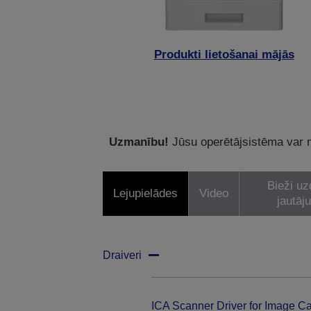
Produkti lietošanai mājās
Uzmanību!
Jūsu operētājsistēma var ne
Bieži uz
Lejupielādes
Video
jautāj
Draiveri
ICA Scanner Driver for Image Ca