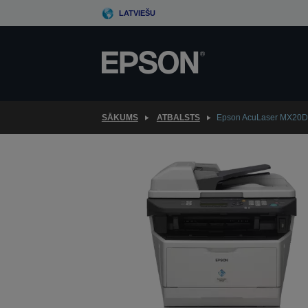
Skip
LATVIEŠU
to
main
content
SĀKUMS
ATBALSTS
Epson AcuLaser MX20