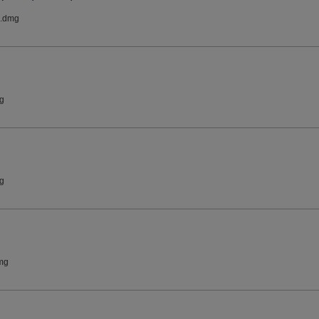
.dmg
g
g
mg