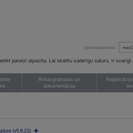
Operētājsistēma:
tikt pareizi atpazīta. Lai skatītu saderīgu saturu, ir svarīgi
dotie
Rokasgrāmatas un
Reģistrācija
umi
dokumentācija
ie
pture (v5.8.23)