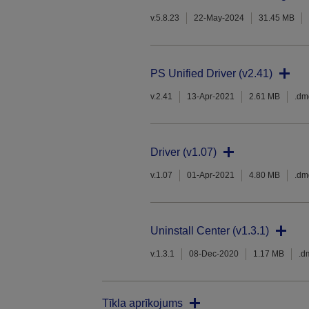
v.5.8.23
22-May-2024
31.45 MB
PS Unified Driver (v2.41)
v.2.41
13-Apr-2021
2.61 MB
.dm
Driver (v1.07)
v.1.07
01-Apr-2021
4.80 MB
.dm
Uninstall Center (v1.3.1)
v.1.3.1
08-Dec-2020
1.17 MB
.d
Tīkla aprīkojums