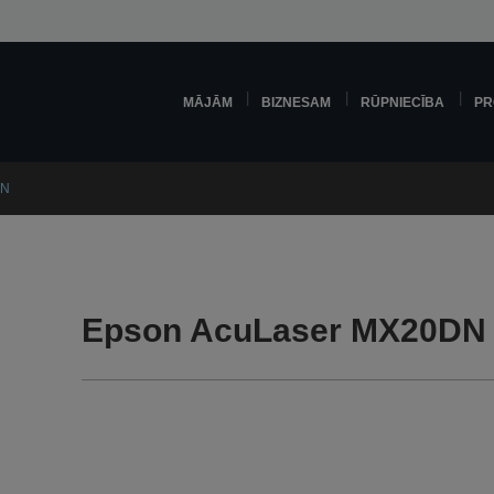
MĀJĀM
BIZNESAM
RŪPNIECĪBA
PR
DN
Epson AcuLaser MX20DN 