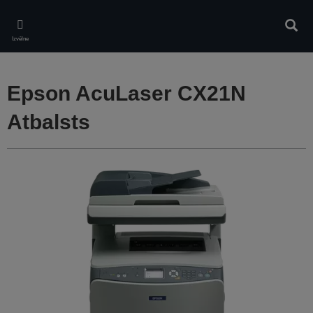
Skip
to
Meklē
main
Izvēlne
content
Epson AcuLaser CX21N
Atbalsts