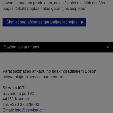
savam jaunajam produktam, noklikšķiniet uz tālāk esošās
pogas "Skatīt paplašinātās garantijas iespējas".
Skatiet paplašinātās garantijas iespējas
Sazināties ar mums
Varat sazināties ar kādu no tālāk norādītajiem Epson
pilnvarotajiem servisa partneriem:
Servisa ICT
Savanoriu pr. 192
44151 Kaunas
Tel: +370 37 329000
Email:
info@servisaict.lt