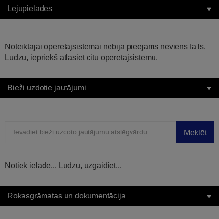
Lejupielādes
Noteiktajai operētājsistēmai nebija pieejams neviens fails.
Lūdzu, iepriekš atlasiet citu operētājsistēmu.
Bieži uzdotie jautājumi
Meklēt
Notiek ielāde... Lūdzu, uzgaidiet...
Rokasgrāmatas un dokumentācija