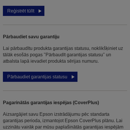
Reģistrēt tūlīt
Pārbaudiet savu garantiju
Lai pārbaudītu produkta garantijas statusu, noklikšķiniet uz
tālāk esošās pogas "Pārbaudīt garantijas statusu" un
atbalsta lapā ievadiet produkta sērijas numuru.
Pārbaudiet garantijas statusu
Pagarinātās garantijas iespējas (CoverPlus)
Aizsargājiet savu Epson izstrādājumu pēc standarta
garantijas perioda, izmantojot Epson CoverPlus plānu. Lai
uzzinātu vairāk par mūsu paplašinātās garantijas iespējām