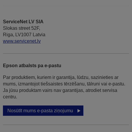
ServiceNet LV SIA
Slokas street 52F,
Riga, LV1007 Latvia
www.servicenet.lv
Epson atbalsts pa e-pastu
Par produktiem, kuriem ir garantija, lūdzu, sazinieties ar
mums, izmantojot tiešsaistes tērzēšanu, tālruni vai e-pastu.
Ja jūsu produktam vairs nav garantijas, atrodiet servisa
centru.
Nosūtīt mums e-pasta ziņojumu