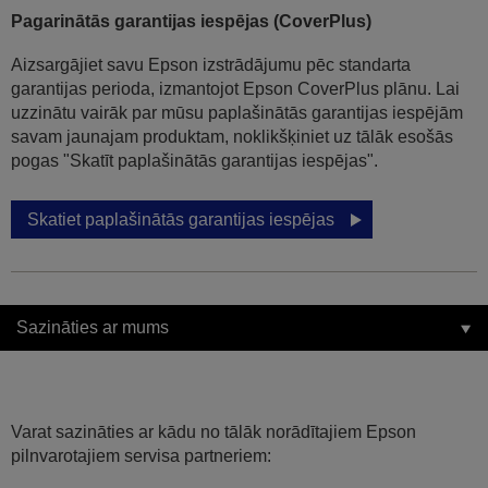
Pagarinātās garantijas iespējas (CoverPlus)
Aizsargājiet savu Epson izstrādājumu pēc standarta
garantijas perioda, izmantojot Epson CoverPlus plānu. Lai
uzzinātu vairāk par mūsu paplašinātās garantijas iespējām
savam jaunajam produktam, noklikšķiniet uz tālāk esošās
pogas "Skatīt paplašinātās garantijas iespējas".
Skatiet paplašinātās garantijas iespējas
Sazināties ar mums
Varat sazināties ar kādu no tālāk norādītajiem Epson
pilnvarotajiem servisa partneriem: