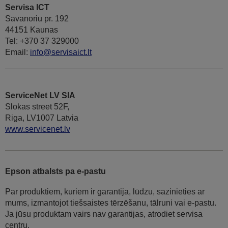
Servisa ICT
Savanoriu pr. 192
44151 Kaunas
Tel: +370 37 329000
Email:
info@servisaict.lt
ServiceNet LV SIA
Slokas street 52F,
Riga, LV1007 Latvia
www.servicenet.lv
Epson atbalsts pa e-pastu
Par produktiem, kuriem ir garantija, lūdzu, sazinieties ar
mums, izmantojot tiešsaistes tērzēšanu, tālruni vai e-pastu.
Ja jūsu produktam vairs nav garantijas, atrodiet servisa
centru.