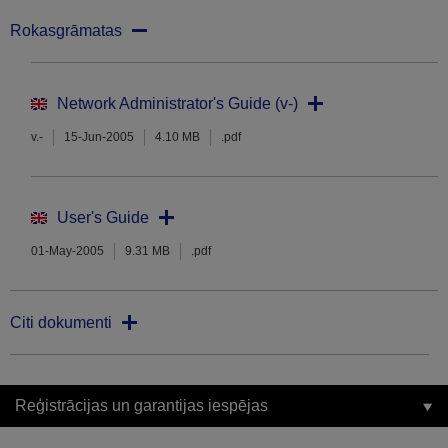
Rokasgrāmatas
Network Administrator's Guide (v-)
v.-
15-Jun-2005
4.10 MB
.pdf
User's Guide
01-May-2005
9.31 MB
.pdf
Citi dokumenti
Reģistrācijas un garantijas iespējas