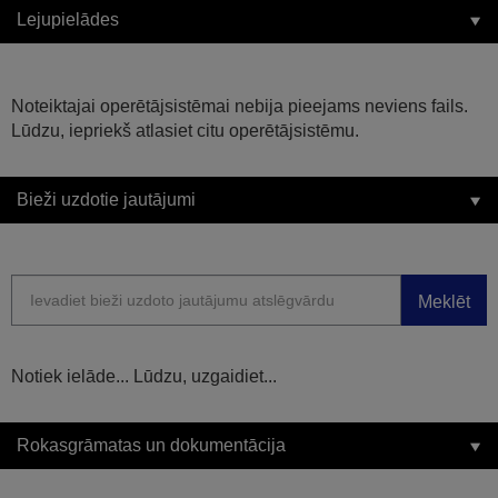
Lejupielādes
Noteiktajai operētājsistēmai nebija pieejams neviens fails.
Lūdzu, iepriekš atlasiet citu operētājsistēmu.
Bieži uzdotie jautājumi
Meklēt
Notiek ielāde... Lūdzu, uzgaidiet...
Rokasgrāmatas un dokumentācija