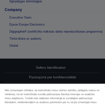
Ilgtspējīgas tehnoloģijas
Company
Executive Team
Epson Europe Electronics
Digigraphie® (sertificēta mākslas darbu reproducēšanas programma)
Tiešā druka uz audumu
Global
Sellers Identification
Paziņojumā par konfidencialitāti
EU Data Act Compliance
Mēs izmantojam sīkfailus, lai nodrošinātu mūsu vietnes darbību, pielāgotu saturu un
reklāmas, kā arī nodrošinātu sociālo plašsaziņas līdzekļu funkcijas un analizētu
Sazinieties ar mums par saviem datiem
mūsu datplūsmu. Turklāt mēs dalāmies informācijā ar sociālajiem plašsaziņas
līdzekļiem, reklāmdevējiem un analīzes partneriem par to, kā jūs izmantojat mūsu