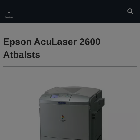
Skip
to
Meklē
main
Izvēlne
content
Epson AcuLaser 2600
Atbalsts