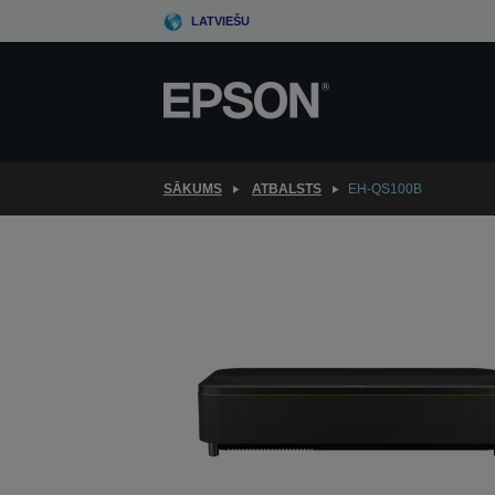
Skip
LATVIEŠU
to
main
content
SĀKUMS
ATBALSTS
EH-QS100B