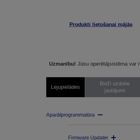
Produkti lietošanai mājās
Uzmanību!
Jūsu operētājsistēma var ne
Bieži uzdotie
Lejupielādes
jautājumi
Aparātprogrammatūra
Firmware Updater