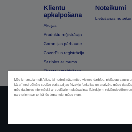
Klientu
Noteikumi
apkalpošana
Lietošanas noteiku
Akcijas
Produktu reģistrācija
Garantijas pārbaude
CoverPlus reģistrācija
Sazinies ar mums
Tirgotāju meklēšana
Mēs izmantojam sīkfailus, lai nodrošinātu mūsu vietnes darbību, pielāgotu saturu 
kā arī nodrošinātu sociālo plašsaziņas līdzekļu funkcijas un analizētu mūsu datplū
mēs dalāmies informācijā ar sociālajiem plašsaziņas līdzekļiem, reklāmdevējiem un
partneriem par to, kā jūs izmantojat mūsu vietni.
Sellers Identification
Paziņojumā par kon