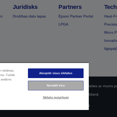
Juridisks
Partners
Tech
mi
Drošības datu lapas
Epson Partner Portal
Heat-Fr
LPGA
Precisi
Micro P
Inovatī
Ilgtspēj
un reklāmas,
Akceptēt visus sīkfailus
smu. Turklāt
 analīzes
Noraidīt visu
fidencialitāti
EU Data Act Compliance
Sazinieties ar mums p
Epson apņemšanās pieejamības nodrošināšanā
Sīkfailu iestatījumi
Autortiesības (c) 2026 Seiko Epson