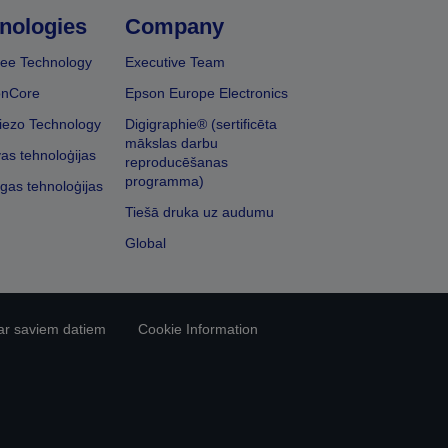
nologies
Company
ee Technology
Executive Team
onCore
Epson Europe Electronics
iezo Technology
Digigraphie® (sertificēta
mākslas darbu
vas tehnoloģijas
reproducēšanas
programma)
īgas tehnoloģijas
Tiešā druka uz audumu
Global
ar saviem datiem
Cookie Information