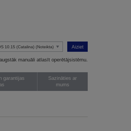
Aiziet
 augstāk manuāli atlasīt operētājsistēmu.
n garantijas
Sazināties ar
as
mums