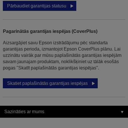
Pārbaudiet garantijas statusu
Pagarinātās garantijas iespējas (CoverPlus)
Aizsargājiet savu Epson izstrādājumu pēc standarta
garantijas perioda, izmantojot Epson CoverPlus plānu. Lai
uzzinātu vairāk par mūsu paplašinātās garantijas iespējām
savam jaunajam produktam, noklikšķiniet uz tālāk esošās
pogas "Skatīt paplašinātās garantijas iespējas".
Skatiet paplašinātās garantijas iespējas
Sazināties ar mums