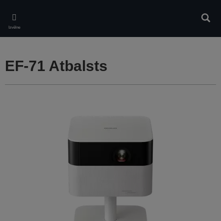
Skip
to
Meklē
main
Izvēlne
content
EF-71 Atbalsts