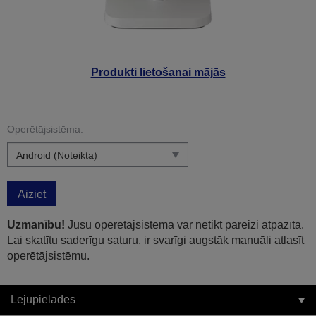
Produkti lietošanai mājās
Operētājsistēma:
Aiziet
Uzmanību!
Jūsu operētājsistēma var netikt pareizi atpazīta.
Lai skatītu saderīgu saturu, ir svarīgi augstāk manuāli atlasīt
operētājsistēmu.
Lejupielādes