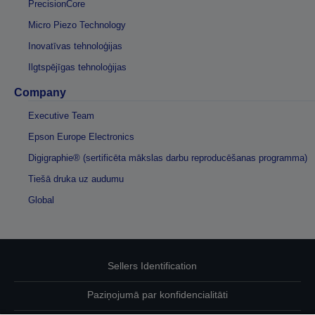
PrecisionCore
Micro Piezo Technology
Inovatīvas tehnoloģijas
Ilgtspējīgas tehnoloģijas
Company
Executive Team
Epson Europe Electronics
Digigraphie® (sertificēta mākslas darbu reproducēšanas programma)
Tiešā druka uz audumu
Global
Sellers Identification
Paziņojumā par konfidencialitāti