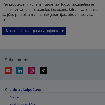
Par produktiem, kuriem ir garantija, lūdzu, sazinieties ar
mums, izmantojot tiešsaistes tērzēšanu, tālruni vai e-pastu.
Ja jūsu produktam vairs nav garantijas, atrodiet servisa
centru.
Nosūtīt mums e-pasta ziņojumu
Sekot mums
Klientu apkalpošana
Akcijas
Produktu reģistrācija