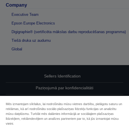
Company
Executive Team
Epson Europe Electronics
Digigraphie® (sertificēta mākslas darbu reproducēšanas programma)
Tiešā druka uz audumu
Global
Sellers Identification
Paziņojumā par konfidencialitāti
EU Data Act Compliance
Mēs izmantojam sīkfailus, lai nodrošinātu mūsu vietnes darbību, pielāgotu saturu un
reklāmas, kā arī nodrošinātu sociālo plašsaziņas līdzekļu funkcijas un analizētu
Sazinieties ar mums par saviem datiem
mūsu datplūsmu. Turklāt mēs dalāmies informācijā ar sociālajiem plašsaziņas
līdzekļiem, reklāmdevējiem un analīzes partneriem par to, kā jūs izmantojat mūsu
Cookie Information
vietni.