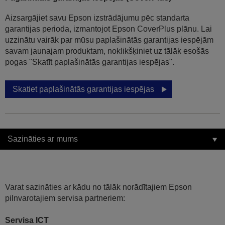
Aizsargājiet savu Epson izstrādājumu pēc standarta
garantijas perioda, izmantojot Epson CoverPlus plānu. Lai
uzzinātu vairāk par mūsu paplašinātās garantijas iespējām
savam jaunajam produktam, noklikšķiniet uz tālāk esošās
pogas "Skatīt paplašinātās garantijas iespējas".
Skatiet paplašinātās garantijas iespējas
Sazināties ar mums
Varat sazināties ar kādu no tālāk norādītajiem Epson
pilnvarotajiem servisa partneriem:
Servisa ICT