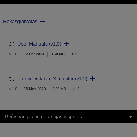
Rokasgrāmatas
User Manuals (v1.0)
v.1.0
02-Oct-2024
3.60 MB
.zip
Throw Distance Simulator (v1.0)
v.1.0
05-May-2020
2.39 MB
.pdf
Reģistrācijas un garantijas iespējas