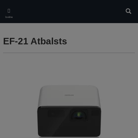
Skip
to
Meklē
main
Izvēlne
content
EF-21 Atbalsts