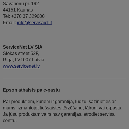
Savanoriu pr. 192
44151 Kaunas
Tel: +370 37 329000
Email:
info@servisaict.lt
ServiceNet LV SIA
Slokas street 52F,
Riga, LV1007 Latvia
www.servicenet.lv
Epson atbalsts pa e-pastu
Par produktiem, kuriem ir garantija, lūdzu, sazinieties ar
mums, izmantojot tiešsaistes tērzēšanu, tālruni vai e-pastu.
Ja jūsu produktam vairs nav garantijas, atrodiet servisa
centru.