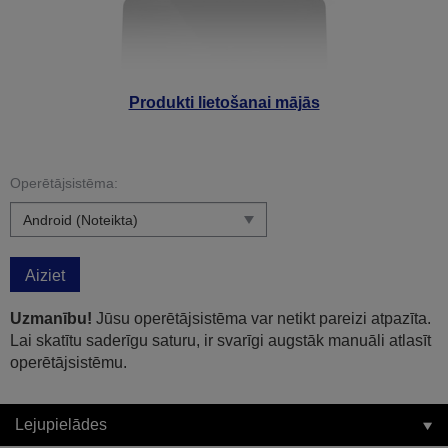
Produkti lietošanai mājās
Operētājsistēma:
Aiziet
Uzmanību!
Jūsu operētājsistēma var netikt pareizi atpazīta.
Lai skatītu saderīgu saturu, ir svarīgi augstāk manuāli atlasīt
operētājsistēmu.
Lejupielādes