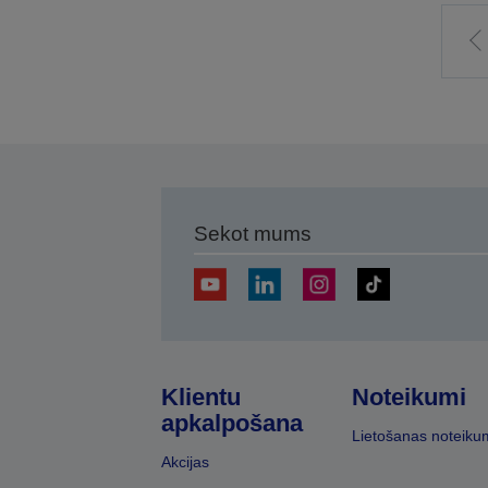
I
i
l
Sekot mums
Klientu
Noteikumi
apkalpošana
Lietošanas noteiku
Akcijas