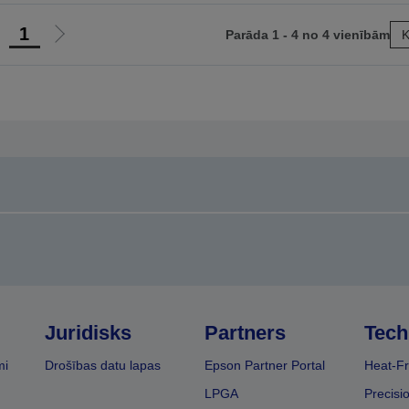
1
Parāda 1 - 4 no 4 vienībām
K
et
Iet
uz
uz
epriekšējo
nākamo
apu
lapu
Juridisks
Partners
Tech
mi
Drošības datu lapas
Epson Partner Portal
Heat-Fr
LPGA
Precisi