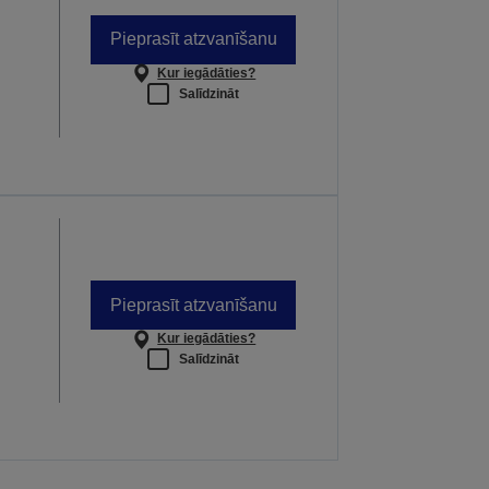
Pieprasīt atzvanīšanu
Kur iegādāties?
Salīdzināt
Pieprasīt atzvanīšanu
Kur iegādāties?
Salīdzināt