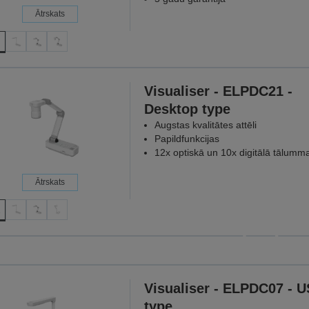
Ātrskats
Visualiser - ELPDC21 -
Desktop type
Augstas kvalitātes attēli
Papildfunkcijas
12x optiskā un 10x digitālā tālumm
Ātrskats
Projektori, 
kad ta
Jo katra n
Visualiser - ELPDC07 - 
ATKLĀ
type