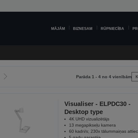
MĀJĀM
BIZNESAM
RŪPNIECĪBA
PR
Parāda 1 - 4 no 4 vienībām
K
Iet
uz
šējo
nākamo
lapu
Visualiser - ELPDC30 -
Desktop type
4K UHD vizualizētājs
13 megapikseļu kamera
60 kadri/s; 230x tālummaiņas attie
5 gadu garantija