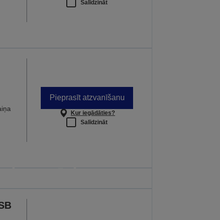
Salīdzināt
Pieprasīt atzvanīšanu
aiņa
Kur iegādāties?
Salīdzināt
kas darbojas tad,
s ir svarīgi
odarbība ir svarīga
USB
T VAIRĀK