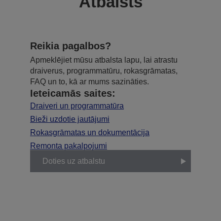
Atbalsts
Reikia pagalbos?
Apmeklējiet mūsu atbalsta lapu, lai atrastu
draiverus, programmatūru, rokasgrāmatas,
FAQ un to, kā ar mums sazināties.
Ieteicamās saites:
Draiveri un programmatūra
Bieži uzdotie jautājumi
Rokasgrāmatas un dokumentācija
Remonta pakalpojumi
Doties uz atbalstu