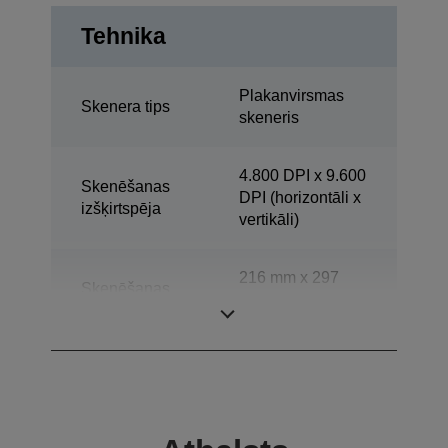
Tehnika
Plakanvirsmas
Skenera tips
skeneris
4.800 DPI x 9.600
Skenēšanas
DPI (horizontāli x
izšķirtspēja
vertikāli)
216 mm x 297
Skenēšanas
mm (horizontāli x
diapazons
vertikāli)