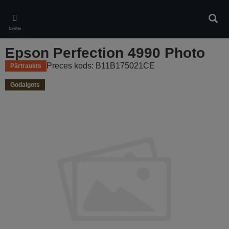
Skip
to
Meklē
main
Izvēlne
content
Epson Perfection 4990 Photo
Preces kods: B11B175021CE
Pārtraukts
Godalgots