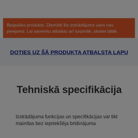
Beigušies produkts- Diemžēl šis izstrādājums vairs nav
pieejams. Lai saņemtu atbalstu arī turpmāk, skatiet tālāk.
DOTIES UZ ŠĀ PRODUKTA ATBALSTA LAPU
Tehniskā specifikācija
Izstrādājuma funkcijas un specifikācijas var tikt
mainītas bez iepriekšēja brīdinājuma