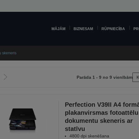
MĀJĀM
BIZNESAM
RŪPNIECĪBA
PR
u skeneris
Parāda 1 - 9 no 9 vienībām
K
Iet
uz
šējo
nākamo
lapu
Perfection V39II A4 form
plakanvirsmas fotoattēlu
dokumentu skeneris ar
statīvu
4800 dpi skenēšana