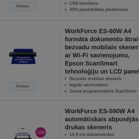
USB barošana
Ātrskats
30% pārstrādātas plastmasas
WorkForce ES-60W A4
formāta dokumentu ātrai
bezvadu mobilais skener
ar Wi-Fi savienojumu,
Epson ScanSmart
tehnoloģiju un LCD panel
Bezvadu mobilais skeneris
Iegults akumulators
Ātrskats
Jauna programmatūra ScanSmart
WorkForce ES-590W A4
automātiskais abpusējās
drukas skeneris
10,9 cm skārienekrāns