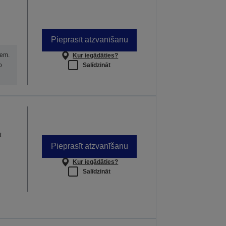
Pieprasīt atzvanīšanu
iem.
Kur iegādāties?
Salīdzināt
o
t
Pieprasīt atzvanīšanu
Kur iegādāties?
Salīdzināt