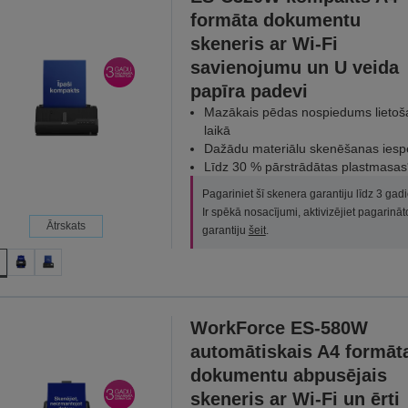
formāta dokumentu
skeneris ar Wi-Fi
savienojumu un U veida
papīra padevi
Mazākais pēdas nospiedums lietoš
laikā
Dažādu materiālu skenēšanas iesp
Līdz 30 % pārstrādātas plastmasas
Pagariniet šī skenera garantiju līdz 3 gad
Ir spēkā nosacījumi, aktivizējiet pagarināt
Ātrskats
garantiju
šeit
.
WorkForce ES-580W
automātiskais A4 formāt
dokumentu abpusējais
skeneris ar Wi-Fi un ērti