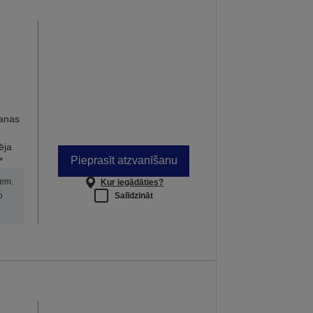
anas
ēja
Pieprasīt atzvanīšanu
*
iem.
Kur iegādāties?
Salīdzināt
o