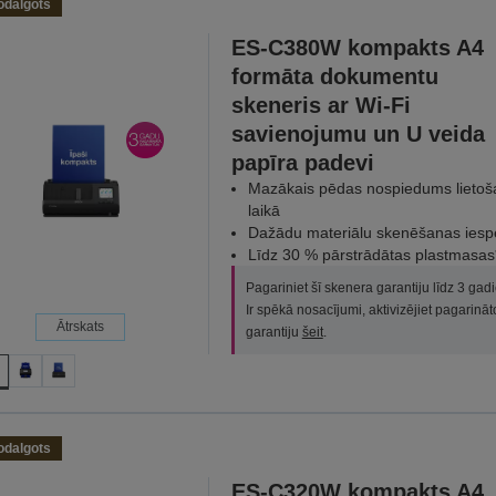
odalgots
ES-C380W kompakts A4
formāta dokumentu
skeneris ar Wi-Fi
savienojumu un U veida
papīra padevi
Mazākais pēdas nospiedums lietoš
laikā
Dažādu materiālu skenēšanas iesp
Līdz 30 % pārstrādātas plastmasas
Pagariniet šī skenera garantiju līdz 3 gad
Ir spēkā nosacījumi, aktivizējiet pagarināt
Ātrskats
garantiju
šeit
.
odalgots
ES-C320W kompakts A4