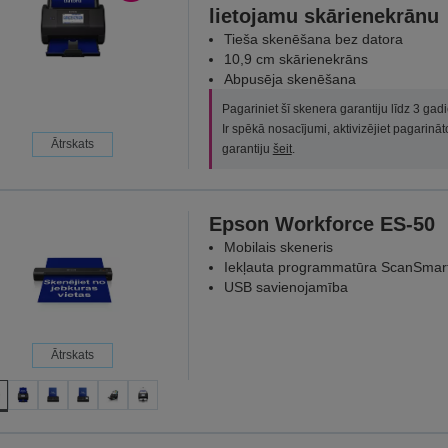
lietojamu skārienekrānu
Tieša skenēšana bez datora
10,9 cm skārienekrāns
Abpusēja skenēšana
Pagariniet šī skenera garantiju līdz 3 gad
Ir spēkā nosacījumi, aktivizējiet pagarināt
Ātrskats
garantiju
šeit
.
Epson Workforce ES-50
Mobilais skeneris
Iekļauta programmatūra ScanSmar
USB savienojamība
Ātrskats