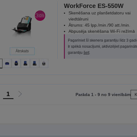
WorkForce ES-550W
Skenēšana uz planšetdatoru vai
viedtālruni
Ātrums: 45 lpp./min./90 att./min.
Abpusēja skenēšana Wi-Fi režīmā
Pagariniet šī skenera garantiju līdz 3 gad
Ir spēkā nosacījumi, aktivizējiet pagarināt
Ātrskats
garantiju
šeit
.
1
Parāda 1 - 9 no 9 vienībām
K
et
Iet
uz
uz
epriekšējo
nākamo
apu
lapu