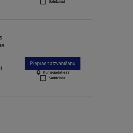
Salīdzināt
s
is
Pieprasīt atzvanīšanu
i
Kur iegādāties?
Salīdzināt