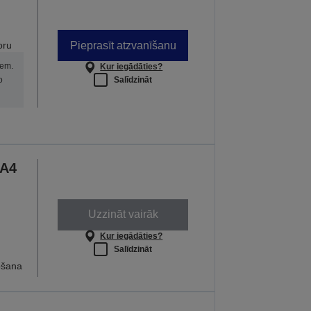
Pieprasīt atzvanīšanu
oru
iem.
Kur iegādāties?
Salīdzināt
o
 A4
n
Uzzināt vairāk
Kur iegādāties?
Salīdzināt
ošana