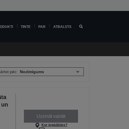
ODUKTI
TINTE
PAR
ATBALSTS
ārtot pēc:
āta
 un
Uzzināt vairāk
Kur iegādāties?