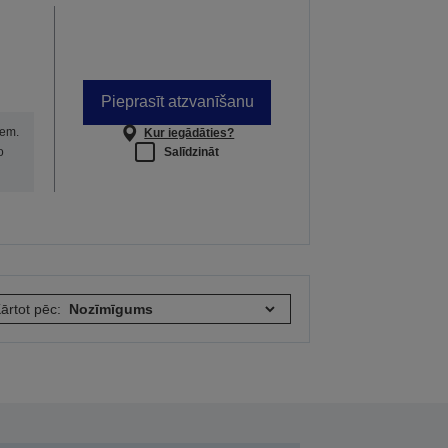
Pieprasīt atzvanīšanu
iem.
Kur iegādāties?
Salīdzināt
o
ārtot pēc: