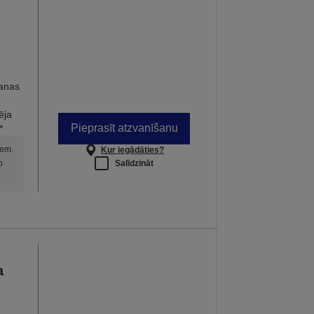
anas
ēja
Pieprasīt atzvanīšanu
*
iem.
Kur iegādāties?
Salīdzināt
o
a