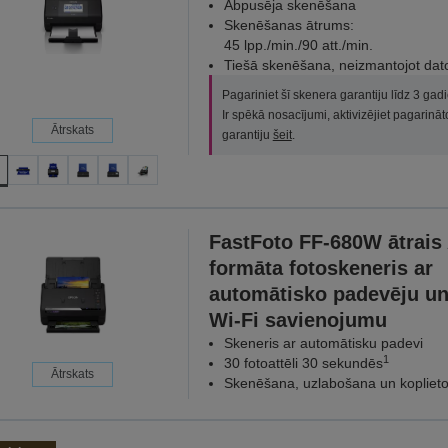
Abpusēja skenēšana
Skenēšanas ātrums:
45 lpp./min./90 att./min.
Tiešā skenēšana, neizmantojot dat
Pagariniet šī skenera garantiju līdz 3 gad
Ir spēkā nosacījumi, aktivizējiet pagarināt
Ātrskats
garantiju
šeit
.
FastFoto FF-680W ātrais
formāta fotoskeneris ar
automātisko padevēju u
Wi-Fi savienojumu
Skeneris ar automātisku padevi
1
30 fotoattēli 30 sekundēs
Ātrskats
Skenēšana, uzlabošana un kopliet