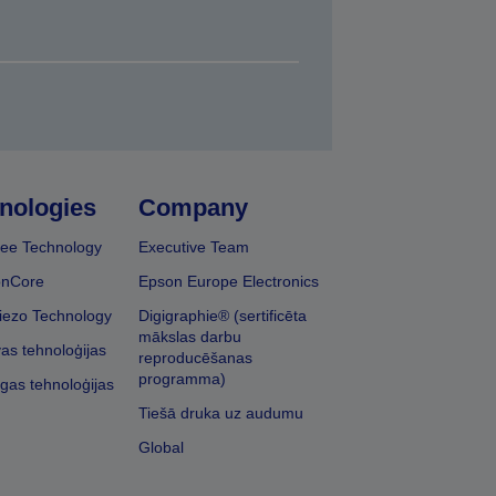
nologies
Company
ee Technology
Executive Team
onCore
Epson Europe Electronics
iezo Technology
Digigraphie® (sertificēta
mākslas darbu
vas tehnoloģijas
reproducēšanas
programma)
īgas tehnoloģijas
Tiešā druka uz audumu
Global