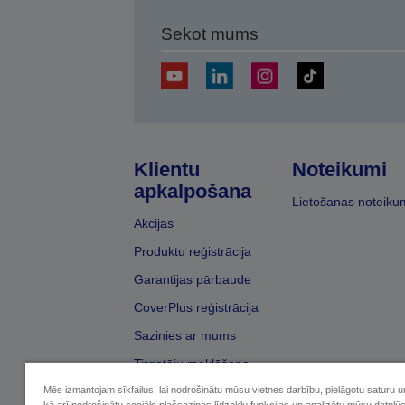
Sekot mums
Klientu
Noteikumi
apkalpošana
Lietošanas noteiku
Akcijas
Produktu reģistrācija
Garantijas pārbaude
CoverPlus reģistrācija
Sazinies ar mums
Tirgotāju meklēšana
Mēs izmantojam sīkfailus, lai nodrošinātu mūsu vietnes darbību, pielāgotu saturu 