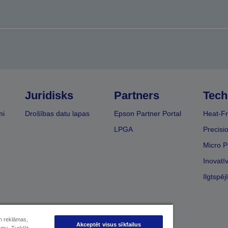
Juridisks
Partners
Tech
mi
Drošības datu lapas
Epson Partner Portal
Heat-Fr
LPGA
Precisi
Micro P
Inovatī
Ilgtspēj
un reklāmas,
Akceptēt visus sīkfailus