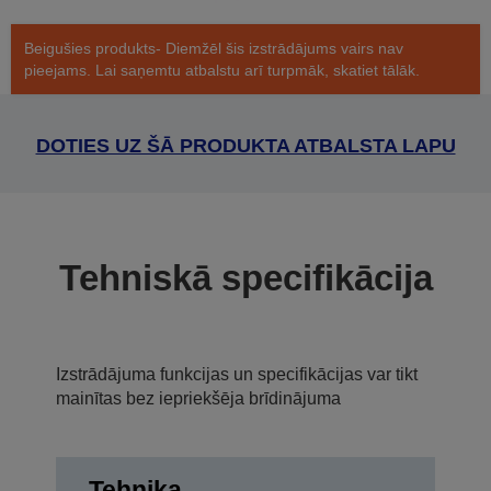
Beigušies produkts- Diemžēl šis izstrādājums vairs nav
pieejams. Lai saņemtu atbalstu arī turpmāk, skatiet tālāk.
DOTIES UZ ŠĀ PRODUKTA ATBALSTA LAPU
Tehniskā specifikācija
Izstrādājuma funkcijas un specifikācijas var tikt
mainītas bez iepriekšēja brīdinājuma
Tehnika