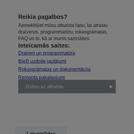
Reikia pagalbos?
Apmeklējiet mūsu atbalsta lapu, lai atrastu
draiverus, programmatūru, rokasgrāmatas,
FAQ un to, kā ar mums sazināties.
Ieteicamās saites:
Draiveri un programmatūra
Bieži uzdotie jautājumi
Rokasgrāmatas un dokumentācija
Remonta pakalpojumi
Doties uz atbalstu
Lejupielādes