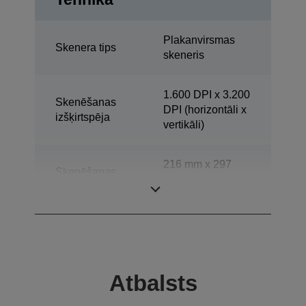
Plakanvirsmas
Skenera tips
skeneris
1.600 DPI x 3.200
Skenēšanas
DPI (horizontāli x
izšķirtspēja
vertikāli)
216 mm x 297
Skenēšanas
mm (horizontāli x
diapazons
vertikāli)
Atbalsts