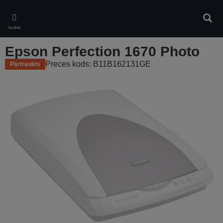
Skip
to
Meklē
main
Izvēlne
content
Epson Perfection 1670 Photo
Preces kods: B11B162131GE
Pārtraukts