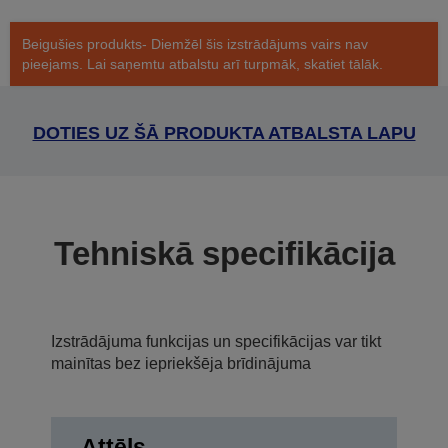
Beigušies produkts- Diemžēl šis izstrādājums vairs nav
pieejams. Lai saņemtu atbalstu arī turpmāk, skatiet tālāk.
DOTIES UZ ŠĀ PRODUKTA ATBALSTA LAPU
Tehniskā specifikācija
Izstrādājuma funkcijas un specifikācijas var tikt
mainītas bez iepriekšēja brīdinājuma
Attēls