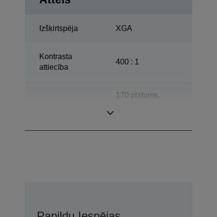
Izšķirtspēja
XGA
Kontrasta
400 : 1
attiecība
170 platums,
Lampa
3.000 h Darba
mūžs
Papildu Iespējas