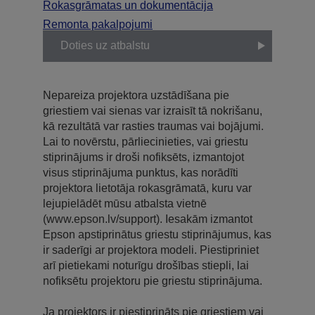
Rokasgrāmatas un dokumentācija
Remonta pakalpojumi
Doties uz atbalstu
Nepareiza projektora uzstādīšana pie
griestiem vai sienas var izraisīt tā nokrišanu,
kā rezultātā var rasties traumas vai bojājumi.
Lai to novērstu, pārliecinieties, vai griestu
stiprinājums ir droši nofiksēts, izmantojot
visus stiprinājuma punktus, kas norādīti
projektora lietotāja rokasgrāmatā, kuru var
lejupielādēt mūsu atbalsta vietnē
(www.epson.lv/support). Iesakām izmantot
Epson apstiprinātus griestu stiprinājumus, kas
ir saderīgi ar projektora modeli. Piestipriniet
arī pietiekami noturīgu drošības stiepli, lai
nofiksētu projektoru pie griestu stiprinājuma.
Ja projektors ir piestiprināts pie griestiem vai