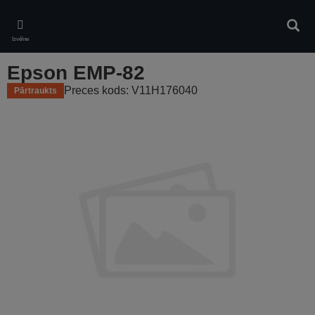
Skip
to
Meklē
main
Izvēlne
content
Epson EMP-82
Preces kods: V11H176040
Pārtraukts