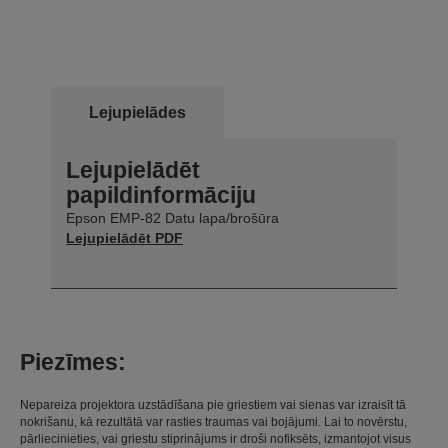
Lejupielādes
Lejupielādēt
papildinformāciju
Epson EMP-82 Datu lapa/brošūra
Lejupielādēt PDF
Piezīmes:
Nepareiza projektora uzstādīšana pie griestiem vai sienas var izraisīt tā
nokrišanu, kā rezultātā var rasties traumas vai bojājumi. Lai to novērstu,
pārliecinieties, vai griestu stiprinājums ir droši nofiksēts, izmantojot visus