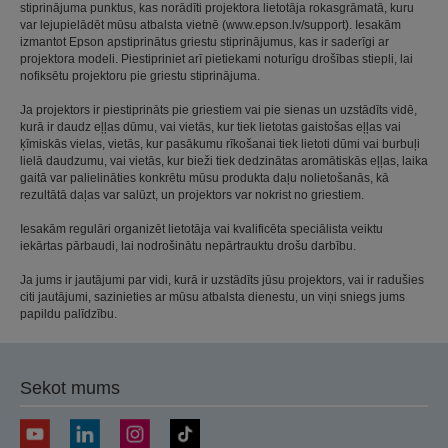
stiprinājuma punktus, kas norādīti projektora lietotāja rokasgrāmatā, kuru
var lejupielādēt mūsu atbalsta vietnē (www.epson.lv/support). Iesakām
izmantot Epson apstiprinātus griestu stiprinājumus, kas ir saderīgi ar
projektora modeli. Piestipriniet arī pietiekami noturīgu drošības stiepli, lai
nofiksētu projektoru pie griestu stiprinājuma.
Ja projektors ir piestiprināts pie griestiem vai pie sienas un uzstādīts vidē,
kurā ir daudz eļļas dūmu, vai vietās, kur tiek lietotas gaistošas eļļas vai
ķīmiskās vielas, vietās, kur pasākumu rīkošanai tiek lietoti dūmi vai burbuļi
lielā daudzumu, vai vietās, kur bieži tiek dedzinātas aromātiskās eļļas, laika
gaitā var palielināties konkrētu mūsu produkta daļu nolietošanās, kā
rezultātā daļas var salūzt, un projektors var nokrist no griestiem.
Iesakām regulāri organizēt lietotāja vai kvalificēta speciālista veiktu
iekārtas pārbaudi, lai nodrošinātu nepārtrauktu drošu darbību.
Ja jums ir jautājumi par vidi, kurā ir uzstādīts jūsu projektors, vai ir radušies
citi jautājumi, sazinieties ar mūsu atbalsta dienestu, un viņi sniegs jums
papildu palīdzību.
Sekot mums