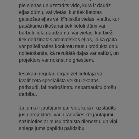
pie sienas un uzstādīts vidē, kurā ir daudz
eļļas dūmu, vai vietās, kur tiek lietotas
gaistošas eļļas vai ķīmiskās vielas, vietās, kur
pasākumu rīkošanai tiek lietoti dūmi vai
burbuļi lielā daudzumu, vai vietās, kur bieži
tiek dedzinātas aromātiskās eļļas, laika gaitā
var palielināties konkrētu mūsu produkta daļu
nolietošanās, kā rezultātā daļas var salūzt, un
projektors var nokrist no griestiem.
Iesakām regulāri organizēt lietotāja vai
kvalificēta speciālista veiktu iekārtas
pārbaudi, lai nodrošinātu nepārtrauktu drošu
darbību.
Ja jums ir jautājumi par vidi, kurā ir uzstādīts
jūsu projektors, vai ir radušies citi jautājumi,
sazinieties ar mūsu atbalsta dienestu, un viņi
sniegs jums papildu palīdzību.