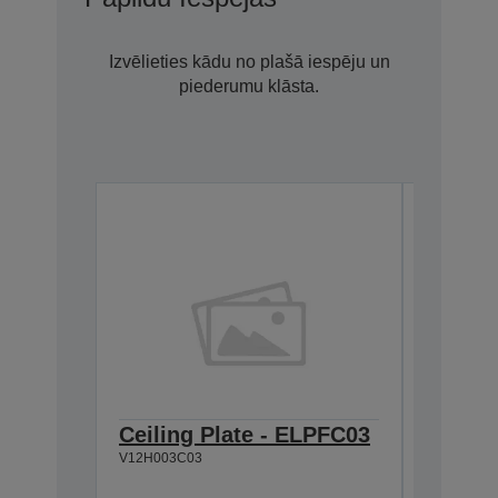
Izvēlieties kādu no plašā iespēju un
piederumu klāsta.
Ceiling Plate - ELPFC03
Cable 
V12H003C03
V12H005C