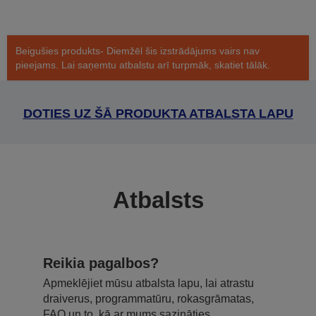
Beigušies produkts- Diemžēl šis izstrādājums vairs nav
pieejams. Lai saņemtu atbalstu arī turpmāk, skatiet tālāk.
DOTIES UZ ŠĀ PRODUKTA ATBALSTA LAPU
Atbalsts
Reikia pagalbos?
Apmeklējiet mūsu atbalsta lapu, lai atrastu
draiverus, programmatūru, rokasgrāmatas,
FAQ un to, kā ar mums sazināties.