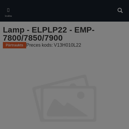
Skip
to
Meklē
main
Izvēlne
content
Lamp - ELPLP22 - EMP-
7800/7850/7900
Preces kods: V13H010L22
Pārtraukts