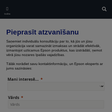
Skip
to
Meklē
main
Izvēlne
content
Pieprasīt atzvanīšanu
Saņemiet individuālu konsultāciju par to, kā jūs un jūsu
organizācija varat samazināt izmaksas un strādāt efektīvāk,
izmantojot uzticamus Epson produktus, kas izstrādāti, ņemot
vērā jūsu nozares īpašās vajadzības.
Tālāk norādiet savu kontaktinformāciju, un Epson eksperts ar
jums sazināsies:
Mani interesē...
Vārds