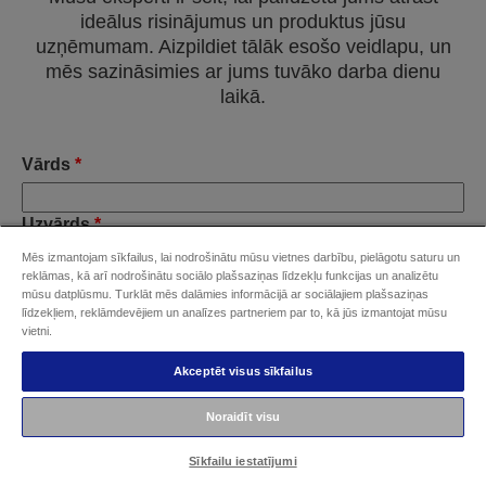
ideālus risinājumus un produktus jūsu
uzņēmumam. Aizpildiet tālāk esošo veidlapu, un
mēs sazināsimies ar jums tuvāko darba dienu
laikā.
Vārds
*
Uzvārds
*
Mēs izmantojam sīkfailus, lai nodrošinātu mūsu vietnes darbību, pielāgotu saturu un
reklāmas, kā arī nodrošinātu sociālo plašsaziņas līdzekļu funkcijas un analizētu
mūsu datplūsmu. Turklāt mēs dalāmies informācijā ar sociālajiem plašsaziņas
līdzekļiem, reklāmdevējiem un analīzes partneriem par to, kā jūs izmantojat mūsu
E-pasta adrese
*
vietni.
Akceptēt visus sīkfailus
Tālruņa numurs
*
Noraidīt visu
Sīkfailu iestatījumi
Uzņēmums
*