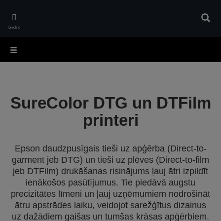
Skip
to
Meklē
main
Izvēlne
content
SureColor DTG un DTFilm
printeri
Epson daudzpusīgais tieši uz apģērba (Direct-to-
garment jeb DTG) un tieši uz plēves (Direct-to-film
jeb DTFilm) drukāšanas risinājums ļauj ātri izpildīt
ienākošos pasūtījumus. Tie piedāvā augstu
precizitātes līmeni un ļauj uzņēmumiem nodrošināt
ātru apstrādes laiku, veidojot sarežģītus dizainus
uz dažādiem gaišas un tumšas krāsas apģērbiem.