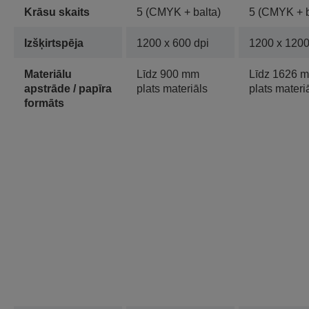
Krāsu skaits
5 (CMYK + balta)
5 (CMYK + b
Izšķirtspēja
1200 x 600 dpi
1200 x 1200
Materiālu
Līdz 900 mm
Līdz 1626 
apstrāde / papīra
plats materiāls
plats materi
formāts