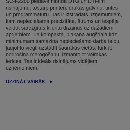
SC-F2200 piedāvā hibrīda DTG un DTFilm
risinājumu, tostarp printeri, drukas galviņu, tintes
un programmatūru. Tas ir izstrādāts uzņēmumiem,
kam nepieciešama precizitāte, ātrums un iespēja
veidot sarežģītus klientu dizainus uz dažādiem
apģērbiem. Tā kompaktā, plakanā augšdaļa līdz
minimumam samazina nepieciešamo darba telpu,
ļaujot to viegli uzstādīt šaurākās vietās, turklāt
nodrošina mērogošanu, izmantojot vairākas
ierīces. Tas ir ideāls risinājums vidējiem
uzņēmumiem.
UZZINĀT VAIRĀK