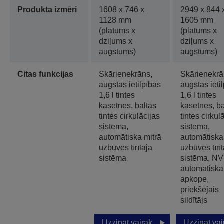
Produkta izmēri
1608 x 746 x
2949 x 844 
1128 mm
1605 mm
(platums x
(platums x
dziļums x
dziļums x
augstums)
augstums)
Citas funkcijas
Skārienekrāns,
Skārienekrā
augstas ietilpības
augstas ieti
1,6 l tintes
1,6 l tintes
kasetnes, baltās
kasetnes, ba
tintes cirkulācijas
tintes cirkul
sistēma,
sistēma,
automātiska mitrā
automātiska
uzbūves tīrītāja
uzbūves tīrīt
sistēma
sistēma, NV
automātiskā
apkope,
priekšējais
sildītājs
Uzzināt vairāk
Uzzināt vai