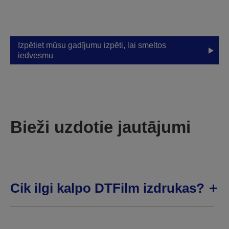
interjera jomā.
Izpētiet mūsu gadījumu izpēti, lai smeltos
iedvesmu
Bieži uzdotie jautājumi
Cik ilgi kalpo DTFilm izdrukas?