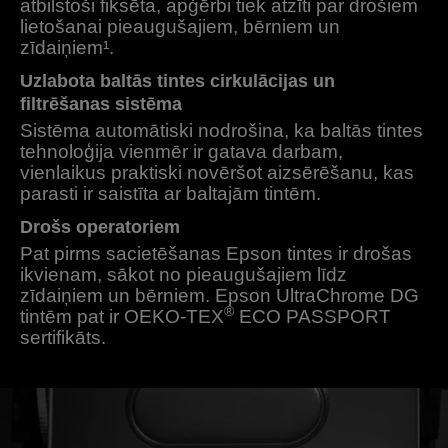
atbilstoši fiksēta, apģērbi tiek atzīti par drošiem
lietošanai pieaugušajiem, bērniem un
zīdaiņiem¹.
Uzlabota baltās tintes cirkulācijas un
filtrēšanas sistēma
Sistēma automātiski nodrošina, ka baltās tintes
tehnoloģija vienmēr ir gatava darbam,
vienlaikus praktiski novēršot aizsērēšanu, kas
parasti ir saistīta ar baltajām tintēm.
Drošs operatoriem
Pat pirms sacietēšanas Epson tintes ir drošas
ikvienam, sākot no pieaugušajiem līdz
zīdaiņiem un bērniem. Epson UltraChrome DG
®
tintēm pat ir OEKO-TEX
ECO PASSPORT
sertifikāts.