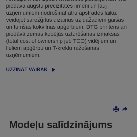
piedāvā augstu precizitātes līmeni un ļauj
uzņēmumiem nodrošināt ātru apstrādes laiku,
veidojot sarežģītus dizainus uz dažādiem gaišas
un tumšas kokvilnas apģērbiem. DTG printeris arī
piedāvā zemas kopējās uzturēšanas izmaksas
(total cost of ownership jeb TCO) vidējiem un
lieliem apģērbu un T-kreklu ražošanas
uzņēmumiem.
UZZINĀT VAIRĀK
Modeļu salīdzinājums