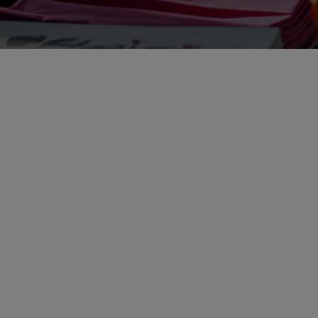
Atklājiet, kā Epson
tekstilmateriālu
printeri var veicināt
uzņēmuma
panākumus,
nodrošinot
dinamiskus, precīzus
rezultātus modes un