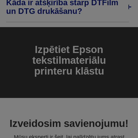
Kāda ir atšķirība starp DTFilm
un DTG drukāšanu?
Izpētiet Epson
tekstilmateriālu
printeru klāstu
Izveidosim savienojumu!
Mūsu eksperti ir šeit, lai palīdzētu jums atrast