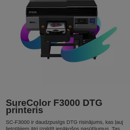
SureColor F3000 DTG
printeris
SC-F3000 ir daudzpusīgs DTG risinājums, kas ļauj
lietotājiem ātri izpildīt ienākošos pasūtījumus. Tas