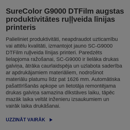
SureColor G9000 DTFilm augstas
produktivitātes ruļļveida līnijas
printeris
Palieliniet produktivitāti, neapdraudot uzticamību
vai attēlu kvalitāti, izmantojot jauno SC-G9000
DTFilm ruļļveida līnijas printeri. Paredzēts
lielapjoma ražošanai, SC-G9000 ir lielāka drukas
galviņa, ātrāka caurlaidspēja un uzlabota saderība
ar apdrukājamiem materiāliem, nodrošinot
materiālu platumu līdz pat 1626 mm. Automātiska
pašattīrīšanās apkope un lietotāja remontējama
drukas galviņa samazina dīkstāves laiku, tāpēc
mazāk laika veltāt inženieru izsaukumiem un
vairāk laika drukāšanai.
UZZINĀT VAIRĀK