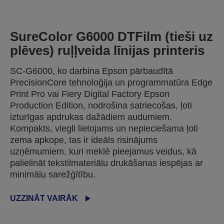
SureColor G6000 DTFilm (tieši uz
plēves) ruļļveida līnijas printeris
SC-G6000, ko darbina Epson pārbaudītā
PrecisionCore tehnoloģija un programmatūra Edge
Print Pro vai Fiery Digital Factory Epson
Production Edition, nodrošina satriecošas, ļoti
izturīgas apdrukas dažādiem audumiem.
Kompakts, viegli lietojams un nepieciešama ļoti
zema apkope, tas ir ideāls risinājums
uzņēmumiem, kuri meklē pieejamus veidus, kā
palielināt tekstilmateriālu drukāšanas iespējas ar
minimālu sarežģītību.
UZZINĀT VAIRĀK