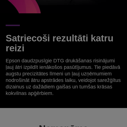
Satriecoši rezultāti katru
reizi
Epson daudzpusīgie DTG drukāšanas risinājumi
ļauj ātri izpildīt ienākošos pasūtījumus. Tie piedāvā
augstu precizitātes līmeni un ļauj uzņēmumiem
nodrošināt ātru apstrādes laiku, veidojot sarežģītus
dizainus uz dažādiem gaišas un tumšas krāsas
kokvilnas apģērbiem.