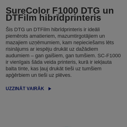
SureColor F1000 DTG un
DTFilm hibrīdprinteris
Šis DTG un DTFilm hibrīdprinteris ir ideāli
piemērots amatieriem, mazumtirgotājiem un
mazajiem uzņēmumiem, kam nepieciešams lēts
risinājums ar iespēju drukāt uz dažādiem
audumiem – gan gaišiem, gan tumšiem. SC-F1000
ir vienīgais šāda veida printeris, kurā ir iekļauta
balta tinte, kas ļauj drukāt tieši uz tumšiem
apģērbiem un tieši uz plēves.
UZZINĀT VAIRĀK