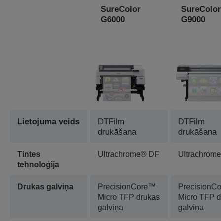
SureColor
SureColor
G6000
G9000
Lietojuma veids
DTFilm
DTFilm
drukāšana
drukāšana
Tintes
Ultrachrome® DF
Ultrachrom
tehnoloģija
Drukas galviņa
PrecisionCore™
PrecisionC
Micro TFP drukas
Micro TFP d
galviņa
galviņa