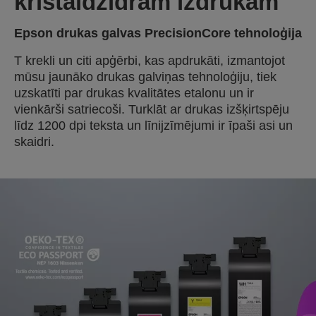
kristāldzidrām izdrukām
Epson drukas galvas PrecisionCore tehnoloģija
T krekli un citi apģērbi, kas apdrukāti, izmantojot
mūsu jaunāko drukas galviņas tehnoloģiju, tiek
uzskatīti par drukas kvalitātes etalonu un ir
vienkārši satriecoši. Turklāt ar drukas izšķirtspēju
līdz 1200 dpi teksta un līnijzīmējumi ir īpaši asi un
skaidri.