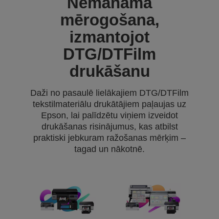
Nemanāma
mērogošana,
izmantojot
DTG/DTFilm
drukāšanu
Daži no pasaulē lielākajiem DTG/DTFilm
tekstilmateriālu drukātājiem paļaujas uz
Epson, lai palīdzētu viņiem izveidot
drukāšanas risinājumus, kas atbilst
praktiski jebkuram ražošanas mērķim –
tagad un nākotnē.