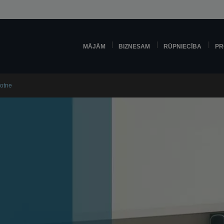
MĀJĀM
BIZNESAM
RŪPNIECĪBA
PR
totne