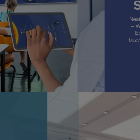
Neat
– W
E
bezv