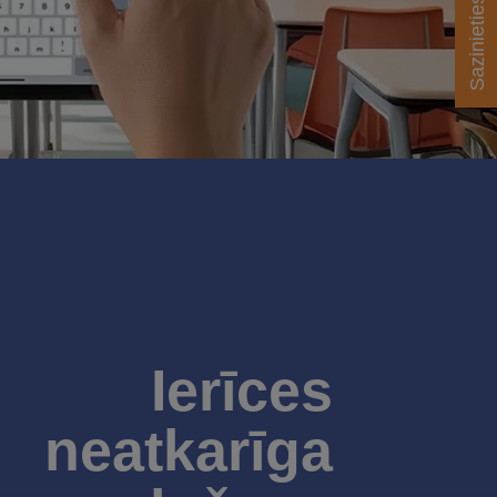
Sazinieties ar mums
Ierīces
neatkarīga