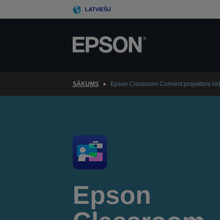
Skip
LATVIEŠU
to
main
content
SĀKUMS
Epson Classroom Connect projektora lie
Epson