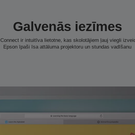
Galvenās iezīmes
nnect ir intuitīva lietotne, kas skolotājiem ļauj viegli izve
Epson īpaši īsa attāluma projektoru un stundas vadīšanu