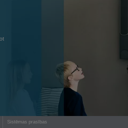
ot
Sistēmas prasības