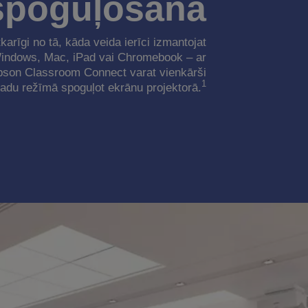
spoguļošana
karīgi no tā, kāda veida ierīci izmantojat
indows, Mac, iPad vai Chromebook – ar
pson Classroom Connect varat vienkārši
1
adu režīmā spoguļot ekrānu projektorā.