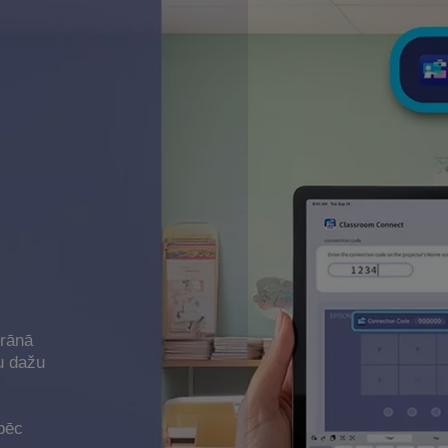
krānā
u dažu
pēc