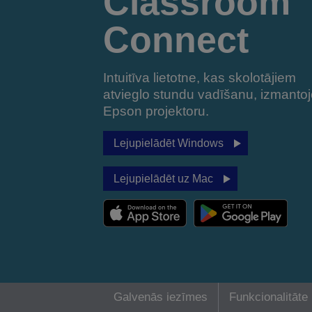
Classroom
Connect
Intuitīva lietotne, kas skolotājiem
atvieglo stundu vadīšanu, izmantoj
Epson projektoru.
Lejupielādēt Windows
Lejupielādēt uz Mac
Galvenās iezīmes
Funkcionalitāte