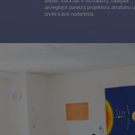
telpas, kurā tas ir uzstādīts), tādējādi
atvieglojot pareizā projektora atrašanu 
izvēli katrā nodarbībā.