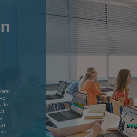
un
varat
īvo
s, ko
āt
s
 un
iem