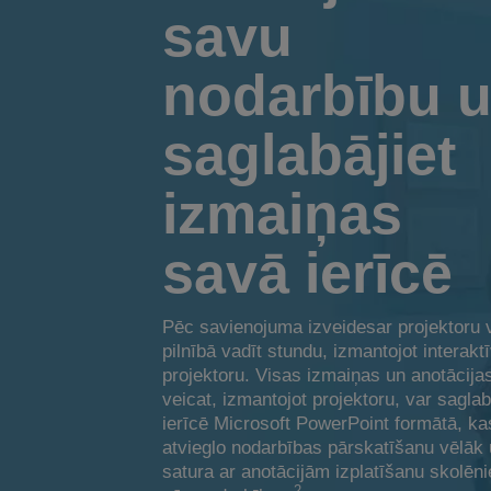
savu
nodarbību 
saglabājiet
izmaiņas
savā ierīcē
Pēc savienojuma izveidesar projektoru 
pilnībā vadīt stundu, izmantojot interakt
projektoru. Visas izmaiņas un anotācija
veicat, izmantojot projektoru, var saglab
ierīcē Microsoft PowerPoint formātā, ka
atvieglo nodarbības pārskatīšanu vēlāk
satura ar anotācijām izplatīšanu skolēn
2