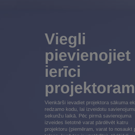
Viegli
pievienojiet
ierīci
projektoram
Vienkārši ievadiet projektora sākuma e
redzamo kodu, lai izveidotu savienojum
sekunžu laikā. Pēc pirmā savienojuma
izveides lietotnē varat pārdēvēt katru
projektoru (piemēram, varat to nosaukt 