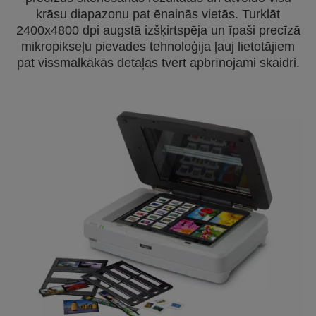
krāsu diapazonu pat ēnainās vietās. Turklāt
2400x4800 dpi augstā izšķirtspēja un īpaši precīzā
mikropikseļu pievades tehnoloģija ļauj lietotājiem
pat vissmalkākās detaļas tvert apbrīnojami skaidri.