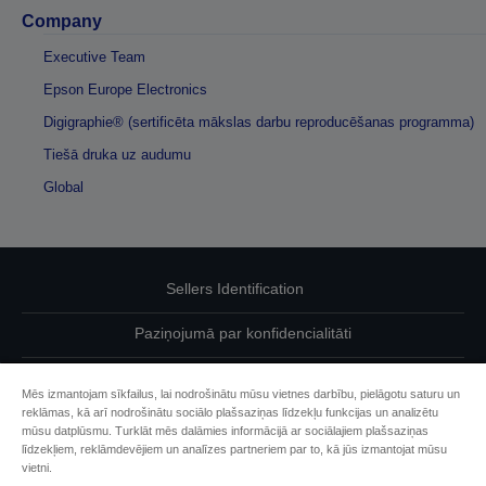
Company
Executive Team
Epson Europe Electronics
Digigraphie® (sertificēta mākslas darbu reproducēšanas programma)
Tiešā druka uz audumu
Global
Sellers Identification
Paziņojumā par konfidencialitāti
EU Data Act Compliance
Mēs izmantojam sīkfailus, lai nodrošinātu mūsu vietnes darbību, pielāgotu saturu un
reklāmas, kā arī nodrošinātu sociālo plašsaziņas līdzekļu funkcijas un analizētu
Sazinieties ar mums par saviem datiem
mūsu datplūsmu. Turklāt mēs dalāmies informācijā ar sociālajiem plašsaziņas
līdzekļiem, reklāmdevējiem un analīzes partneriem par to, kā jūs izmantojat mūsu
Cookie Information
vietni.