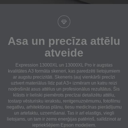
Asa un precīza attēlu
atveide
Expression 13000XL un 13000XL Pro ir augstas
kvalitātes A3 formāta skeneri, kas paredzēti lietojumiem
ar augstu precizitāti. Skeneris ļauj vienkārši precīzi
uztvert materiālus līdz pat A3+ izmēram un katru reizi
nodrošināt asus attēlus un profesionālus rezultātus. Šis
klāsts ir lieliski piemērots precīzai detalizētu attēlu,
tostarp vēsturisku ierakstu, rentgenuzņēmumu, fotofilmu
negatīvu, arhitektūras plānu, tiesu medicīnas pierādījumu
un artefaktu, uzņemšanai. Tas ir arī elastīgs, viegli
lietojams, un tam ir zems enerģijas patēriņš, salīdzinot ar
iepriekšējiem Epson modeļiem.