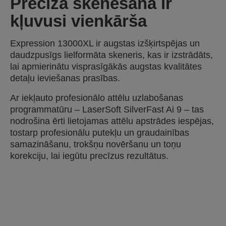
Precīza skenēšana ir
kļuvusi vienkārša
Expression 13000XL ir augstas izšķirtspējas un
daudzpusīgs lielformāta skeneris, kas ir izstrādāts,
lai apmierinātu visprasīgākās augstas kvalitātes
detaļu ieviešanas prasības.
Ar iekļauto profesionālo attēlu uzlabošanas
programmatūru – LaserSoft SilverFast Ai 9 – tas
nodrošina ērti lietojamas attēlu apstrādes iespējas,
tostarp profesionālu putekļu un graudainības
samazināšanu, trokšņu novēršanu un toņu
korekciju, lai iegūtu precīzus rezultātus.