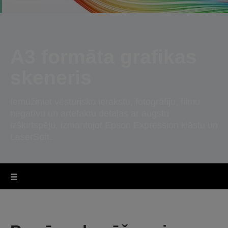
A3 formāta grafikas
skeneris
Iemūžiniet vēsturisko ierakstu, fotogrāfiju, filmu
negatīvu un artefaktu detaļas ar augstu
izšķirtspēju, izmantojot Epson Expression klāstu un
LaserSoft.