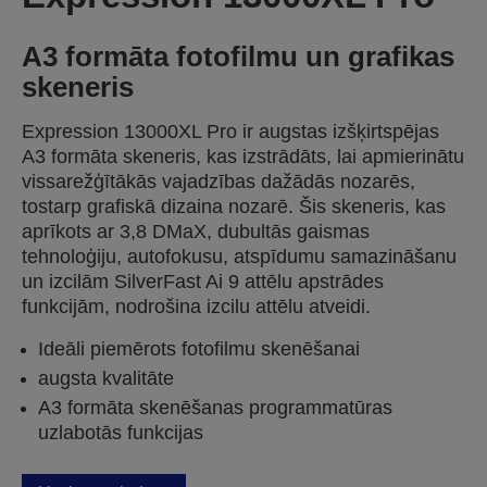
A3 formāta fotofilmu un grafikas
skeneris
Expression 13000XL Pro ir augstas izšķirtspējas
A3 formāta skeneris, kas izstrādāts, lai apmierinātu
vissarežģītākās vajadzības dažādās nozarēs,
tostarp grafiskā dizaina nozarē. Šis skeneris, kas
aprīkots ar 3,8 DMaX, dubultās gaismas
tehnoloģiju, autofokusu, atspīdumu samazināšanu
un izcilām SilverFast Ai 9 attēlu apstrādes
funkcijām, nodrošina izcilu attēlu atveidi.
Ideāli piemērots fotofilmu skenēšanai
augsta kvalitāte
A3 formāta skenēšanas programmatūras
uzlabotās funkcijas